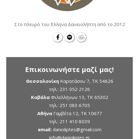
Στο πλευρό του Έλληνα Δανειολήπτη από το 2012
Επικοινωνήστε μαζί μας!
Θεσσαλονίκη
Καρατάσου 7, TK 54626
τηλ.:
231 052 2126
Καβάλα
Φιλελλήνων 13, ΤΚ 65302
τηλ.:
251 083 6705
Αθήνα
Γαμβέτα 12, ΤΚ 10677
τηλ.:
211 410 8039
email:
danioliptes@gmail.com
info@danioliptes.gr