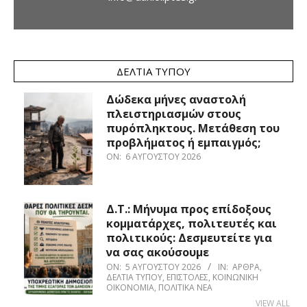
ΔΕΛΤΊΑ ΤΎΠΟΥ
Δώδεκα μήνες αναστολή
πλειστηριασμών στους
πυρόπληκτους. Μετάθεση του
προβλήματος ή εμπαιγμός;
ON:
6 ΑΥΓΟΎΣΤΟΥ 2026
Δ.Τ.: Μήνυμα προς επίδοξους
κομματάρχες, πολιτευτές και
πολιτικούς: Δεσμευτείτε για
να σας ακούσουμε
ON:
5 ΑΥΓΟΎΣΤΟΥ 2026
IN:
ΆΡΘΡΑ
,
ΔΕΛΤΊΑ ΤΎΠΟΥ
,
ΕΠΙΣΤΟΛΈΣ
,
ΚΟΙΝΩΝΙΚΉ
ΟΙΚΟΝΟΜΊΑ
,
ΠΟΛΙΤΙΚΆ ΝΈΑ
VIEW ALL