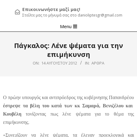
Επικοινωνήστε μαζί μας!
Στείλτε μας το μήνυμά σας στο danioliptesgr@gmail.com
Primary
Menu
Navigation
Menu
Πάγκαλος: Λένε ψέματα για την
επιμήκυνση
ON:
14 ΑΥΓΟΎΣΤΟΥ 2012
IN:
ΆΡΘΡΑ
Ο πρώην υπουργός και αντιπρόεδρος της κυβέρνησης Παπανδρέου
έστρεψε τα βέλη του κατά των κκ Σαμαρά, Βενιζέλου και
Κουβέλη
τονίζοντας πως λένε ψέματα για το θέμα της
επιμήκυνσης.
«Συνεχίζουν να λένε ψέματα, τα έλεγαν προεκλογικά και