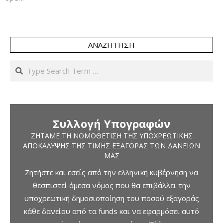
ΑΝΑΖΉΤΗΣΗ
Search
Συλλογή Υπογραφών
ΖΗΤΆΜΕ ΤΗ ΝΟΜΟΘΈΤΙΣΗ ΤΗΣ ΥΠΟΧΡΕΩΤΙΚΉΣ
ΑΠΟΚΆΛΥΨΗΣ ΤΗΣ ΤΙΜΉΣ ΕΞΑΓΟΡΆΣ ΤΩΝ ΔΑΝΕΊΩΝ
ΜΑΣ
Ζητήστε και εσείς από την ελληνική κυβέρνηση να
θεσπιστεί άμεσα νόμος που θα επιβάλλει την
υποχρεωτική δημοσιοποίηση του ποσού εξαγοράς
κάθε δανείου από τα funds και να εφαρμόσει αυτό