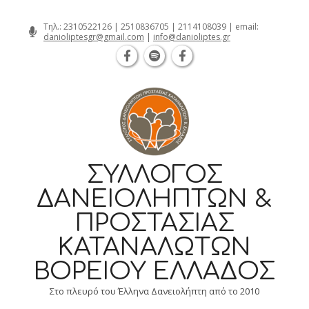
Θεσσαλονίκη Καρατάσου 7, TK 54626 
Skip
Τηλ.:
2310522126
|
2510836705
|
2114108039
| email:
danioliptesgr@gmail.com
|
info@danioliptes.gr
to
content
ΣΎΛΛΟΓΟΣ
ΔΑΝΕΙΟΛΗΠΤΏΝ &
ΠΡΟΣΤΑΣΊΑΣ
ΚΑΤΑΝΑΛΩΤΏΝ
ΒΟΡΕΊΟΥ ΕΛΛΆΔΟΣ
Στο πλευρό του Έλληνα Δανειολήπτη από το 2010