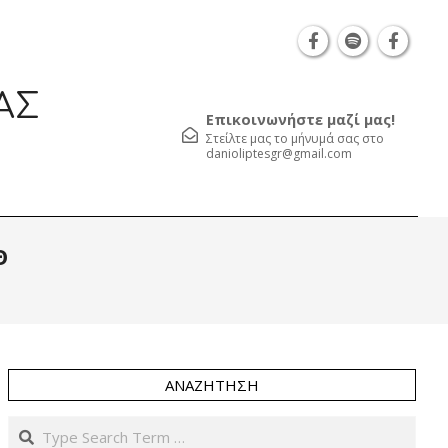
Θεσσαλονίκη Καρατάσου 7, TK 54626 τηλ.: 231 0
ΑΣ
Επικοινωνήστε μαζί μας!
Στείλτε μας το μήνυμά σας στο
danioliptesgr@gmail.com
Prim
Θ
Navi
Men
ΑΝΑΖΉΤΗΣΗ
Search