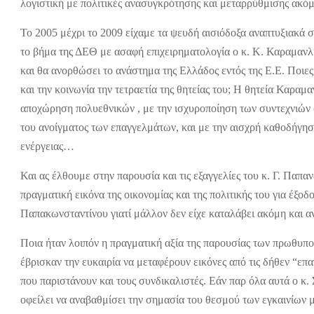
λογιστική με πολιτικές ανασυγκρότησης και μεταρρύθμισης ακόμ
Το 2005 μέχρι το 2009 είχαμε τα ψευδή αισιόδοξα αναπτυξιακά σ
το βήμα της ΔΕΘ με ασαφή επιχειρηματολογία ο κ. Κ. Καραμανλή
και θα ανορθώσει το ανάστημα της Ελλάδος εντός της Ε.Ε. Ποιες
και την κοινωνία την τετραετία της θητείας του; Η θητεία Καρα
αποχώρηση πολυεθνικών , με την ισχυροποίηση των συντεχνιών
του ανοίγματος των επαγγελμάτων, και με την αισχρή καθοδήγηση
ενέργειας…
Και ας έλθουμε στην παρουσία και τις εξαγγελίες του κ. Γ. Πα
πραγματική εικόνα της οικονομίας και της πολιτικής του για έξο
Παπακωνσταντίνου γιατί μάλλον δεν είχε καταλάβει ακόμη και α
Ποια ήταν λοιπόν η πραγματική αξία της παρουσίας των πρωθυπ
έβρισκαν την ευκαιρία να μεταφέρουν εικόνες από τις δήθεν “ε
που παριστάνουν και τους συνδικαλιστές. Εάν παρ όλα αυτά ο κ. 
οφείλει να αναβαθμίσει την σημασία του θεσμού των εγκαινίων μ