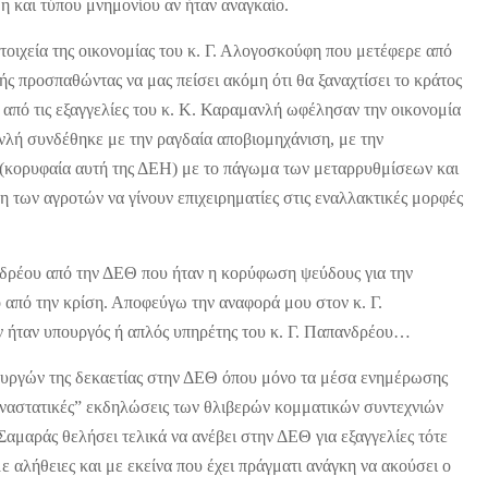
η και τύπου μνημονίου αν ήταν αναγκαίο.
τοιχεία της οικονομίας του κ. Γ. Αλογοσκούφη που μετέφερε από
ς προσπαθώντας να μας πείσει ακόμη ότι θα ξαναχτίσει το κράτος
 από τις εξαγγελίες του κ. Κ. Καραμανλή ωφέλησαν την οικονομία
μανλή συνδέθηκε με την ραγδαία αποβιομηχάνιση, με την
 (κορυφαία αυτή της ΔΕΗ) με το πάγωμα των μεταρρυθμίσεων και
 των αγροτών να γίνουν επιχειρηματίες στις εναλλακτικές μορφές
πανδρέου από την ΔΕΘ που ήταν η κορύφωση ψεύδους για την
δο από την κρίση. Αποφεύγω την αναφορά μου στον κ. Γ.
ν ήταν υπουργός ή απλός υπηρέτης του κ. Γ. Παπανδρέου…
ουργών της δεκαετίας στην ΔΕΘ όπου μόνο τα μέσα ενημέρωσης
παναστατικές” εκδηλώσεις των θλιβερών κομματικών συντεχνιών
Σαμαράς θελήσει τελικά να ανέβει στην ΔΕΘ για εξαγγελίες τότε
ε αλήθειες και με εκείνα που έχει πράγματι ανάγκη να ακούσει ο