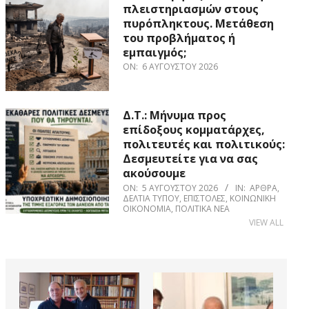
πλειστηριασμών στους
πυρόπληκτους. Μετάθεση
του προβλήματος ή
εμπαιγμός;
ON:
6 ΑΥΓΟΎΣΤΟΥ 2026
Δ.Τ.: Μήνυμα προς
επίδοξους κομματάρχες,
πολιτευτές και πολιτικούς:
Δεσμευτείτε για να σας
ακούσουμε
ON:
5 ΑΥΓΟΎΣΤΟΥ 2026
IN:
ΆΡΘΡΑ
,
ΔΕΛΤΊΑ ΤΎΠΟΥ
,
ΕΠΙΣΤΟΛΈΣ
,
ΚΟΙΝΩΝΙΚΉ
ΟΙΚΟΝΟΜΊΑ
,
ΠΟΛΙΤΙΚΆ ΝΈΑ
VIEW ALL