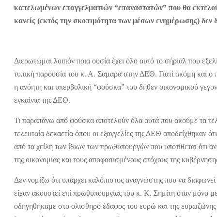
καπελωμένων επαγγελματιών “επαναστατών” που θα εκτελούν 
κανείς (εκτός την σκοπιμότητα των μέσων ενημέρωσης) δεν 
Διερωτώμαι λοιπόν ποια ουσία έχει όλο αυτό το σήριαλ που εξελί
τυπική παρουσία του κ. Α. Σαμαρά στην ΔΕΘ. Γιατί ακόμη και ο 
η ανόητη και υπερβολική “φούσκα” του δήθεν οικονομικού γεγον
εγκαίνια της ΔΕΘ.
Τι παραπάνω από φούσκα αποτελούν όλα αυτά που ακούμε τα τελ
τελευταία δεκαετία όπου οι εξαγγελίες της ΔΕΘ αποδείχθηκαν ό
από τα χείλη των ίδιων των πρωθυπουργών που υποτίθεται ότι α
της οικονομίας και τους αποφασισμένους στόχους της κυβέρνησης
Δεν νομίζω ότι υπάρχει καλόπιστος αναγνώστης που να διαφωνεί
είχαν ακουστεί επί πρωθυπουργίας του κ. Κ. Σημίτη όταν μόνο 
οδηγηθήκαμε στο ολισθηρό έδαφος του ευρώ και της ευρωζώνης 