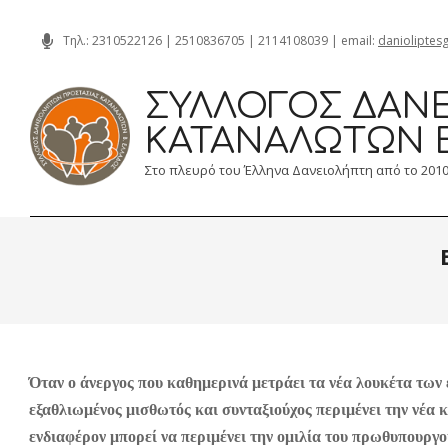
Skip
Τηλ.:
2310522126
|
2510836705
|
2114108039
| email:
danioliptes
to
content
ΣΎΛΛΟΓΟΣ ΔΑΝΕ
ΚΑΤΑΝΑΛΩΤΏΝ 
Στο πλευρό του Έλληνα Δανειολήπτη από το 201
Όταν ο άνεργος που καθημερινά μετράει τα νέα λουκέτα των 
εξαθλιωμένος μισθωτός και συνταξιούχος περιμένει την νέα κλ
ενδιαφέρον μπορεί να περιμένει την ομιλία του πρωθυπουργού