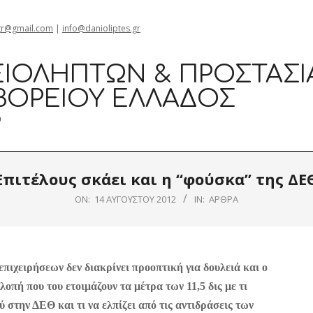
gr@gmail.com
|
info@danioliptes.gr
ΙΟΛΗΠΤΏΝ & ΠΡΟΣΤΑΣΊ
ΒΟΡΕΊΟΥ ΕΛΛΆΔΟΣ
0
Επιτέλους σκάει και η “φούσκα” της ΔΕ
ON:
14 ΑΥΓΟΎΣΤΟΥ 2012
IN:
ΆΡΘΡΑ
επιχειρήσεων δεν διακρίνει προοπτική για δουλειά και ο
οπή που του ετοιμάζουν τα μέτρα των 11,5 δις με τι
 στην ΔΕΘ και τι να ελπίζει από τις αντιδράσεις των