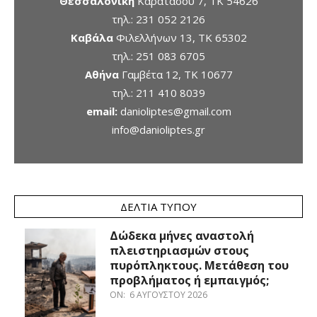
Θεσσαλονίκη
Καρατάσου 7, TK 54626
τηλ.:
231 052 2126
Καβάλα
Φιλελλήνων 13, ΤΚ 65302
τηλ.:
251 083 6705
Αθήνα
Γαμβέτα 12, ΤΚ 10677
τηλ.:
211 410 8039
email:
danioliptes@gmail.com
info@danioliptes.gr
ΔΕΛΤΊΑ ΤΎΠΟΥ
Δώδεκα μήνες αναστολή
πλειστηριασμών στους
πυρόπληκτους. Μετάθεση του
προβλήματος ή εμπαιγμός;
ON:
6 ΑΥΓΟΎΣΤΟΥ 2026