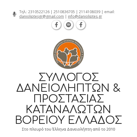
Θεσσαλονίκη Καρατάσου 7, TK 54626 
Skip
Τηλ.:
2310522126
|
2510836705
|
2114108039
| email:
danioliptesgr@gmail.com
|
info@danioliptes.gr
to
content
ΣΎΛΛΟΓΟΣ
ΔΑΝΕΙΟΛΗΠΤΏΝ &
ΠΡΟΣΤΑΣΊΑΣ
ΚΑΤΑΝΑΛΩΤΏΝ
ΒΟΡΕΊΟΥ ΕΛΛΆΔΟΣ
Στο πλευρό του Έλληνα Δανειολήπτη από το 2010