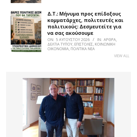
Δ.Τ.: Μήνυμα προς επίδοξους
κομματάρχες, πολιτευτές και
πολιτικούς: Δεσμευτείτε για
να σας ακούσουμε
ON:
5 ΑΥΓΟΎΣΤΟΥ 2026
IN:
ΆΡΘΡΑ
,
ΔΕΛΤΊΑ ΤΎΠΟΥ
,
ΕΠΙΣΤΟΛΈΣ
,
ΚΟΙΝΩΝΙΚΉ
ΟΙΚΟΝΟΜΊΑ
,
ΠΟΛΙΤΙΚΆ ΝΈΑ
VIEW ALL