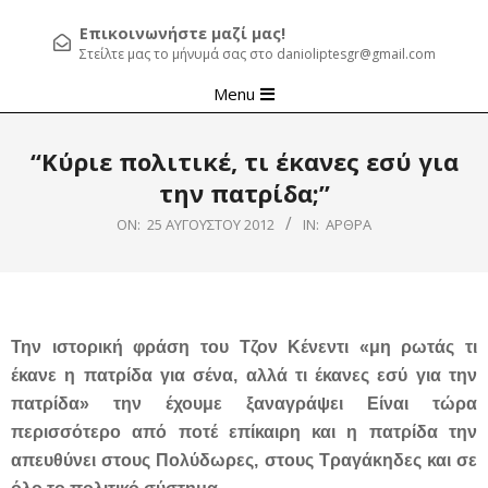
Επικοινωνήστε μαζί μας!
Στείλτε μας το μήνυμά σας στο danioliptesgr@gmail.com
Primary
Menu
Navigation
Menu
“Κύριε πολιτικέ, τι έκανες εσύ για
την πατρίδα;”
ON:
25 ΑΥΓΟΎΣΤΟΥ 2012
IN:
ΆΡΘΡΑ
Την ιστορική φράση του Τζον Κένεντι «μη ρωτάς τι
έκανε η πατρίδα για σένα, αλλά τι έκανες εσύ για την
πατρίδα» την έχουμε ξαναγράψει Είναι τώρα
περισσότερο από ποτέ επίκαιρη και η πατρίδα την
απευθύνει στους Πολύδωρες, στους Τραγάκηδες και σε