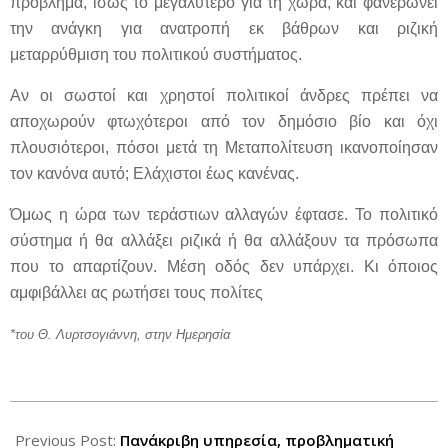
πρόβλημα, ίσως το μεγαλύτερο για τη χώρα, και φανερώνει
την ανάγκη για ανατροπή εκ βάθρων και ριζική
μεταρρύθμιση του πολιτικού συστήματος.
Αν οι σωστοί και χρηστοί πολιτικοί άνδρες πρέπει να
αποχωρούν φτωχότεροι από τον δημόσιο βίο και όχι
πλουσιότεροι, πόσοι μετά τη Μεταπολίτευση ικανοποίησαν
τον κανόνα αυτό; Ελάχιστοι έως κανένας.
Όμως η ώρα των τεράστιων αλλαγών έφτασε. Το πολιτικό
σύστημα ή θα αλλάξει ριζικά ή θα αλλάξουν τα πρόσωπα
που το απαρτίζουν. Μέση οδός δεν υπάρχει. Κι όποιος
αμφιβάλλει ας ρωτήσει τους πολίτες
*του Θ. Λυρτσογιάννη, στην Ημερησία
2012-
08-
Previous Post:
Πανάκριβη υπηρεσία, προβληματική