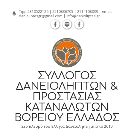
Θεσσαλονίκη Καρατάσου 7, TK 5462
Skip
Τηλ.:
2310522126
|
2510836705
|
2114108039
| email:
danioliptesgr@gmail.com
|
info@danioliptes.gr
to
content
ΣΎΛΛΟΓΟΣ
ΔΑΝΕΙΟΛΗΠΤΏΝ &
ΠΡΟΣΤΑΣΊΑΣ
ΚΑΤΑΝΑΛΩΤΏΝ
ΒΟΡΕΊΟΥ ΕΛΛΆΔΟΣ
Στο πλευρό του Έλληνα Δανειολήπτη από το 2010