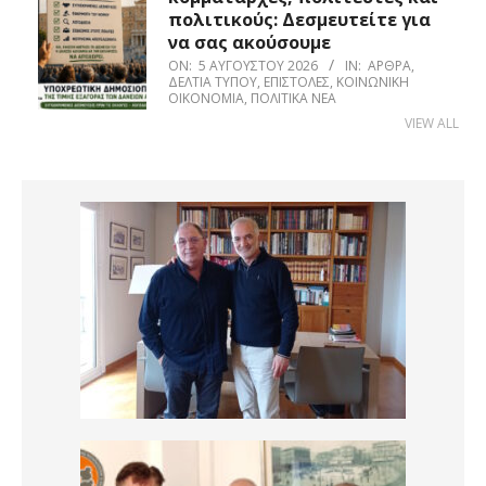
πολιτικούς: Δεσμευτείτε για
να σας ακούσουμε
ON:
5 ΑΥΓΟΎΣΤΟΥ 2026
IN:
ΆΡΘΡΑ
,
ΔΕΛΤΊΑ ΤΎΠΟΥ
,
ΕΠΙΣΤΟΛΈΣ
,
ΚΟΙΝΩΝΙΚΉ
ΟΙΚΟΝΟΜΊΑ
,
ΠΟΛΙΤΙΚΆ ΝΈΑ
VIEW ALL