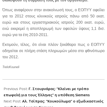
διακόψουν τη σύμβασή τους με τον οργανισμό.
Όπως αναφέρουν στην ανακοίνωσή τους, ο ΕΟΠΥΥ οφείλει
για το 2012 στους κλινικούς ιατρούς πάνω από 50 εκατ.
ευρώ και στους εργαστηριακούς ιατρούς 200 εκατ. ευρώ,
ενώ εκκρεμεί η αποπληρωμή των οφειλών ύψους 1,1 δισ.
ευρώ για τα έτη 2010-2011.
Εκτιμούν, τέλος, ότι είναι πλέον ξεκάθαρο πως ο ΕΟΠΥΥ
οδηγείται σε πλήρη στάση πληρωμών μέσα στο φθινόπωρο
του 2012.
TreloKouneli
2012-
08-
Previous Post:
Γ. Στουρνάρας: “Κλείνει με τρόπο
27
επωφελή για τους Έλληνες” η υπόθεση Siemens
Next Post:
Αλ. Τσίπρας: “Κουκούλωμα” ο εξωδικαστικός