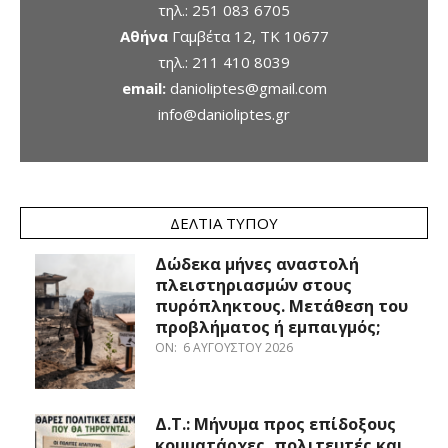
τηλ.:
251 083 6705
Αθήνα
Γαμβέτα 12, ΤΚ 10677
τηλ.:
211 410 8039
email:
danioliptes@gmail.com
info@danioliptes.gr
ΔΕΛΤΊΑ ΤΎΠΟΥ
Δώδεκα μήνες αναστολή
πλειστηριασμών στους
πυρόπληκτους. Μετάθεση του
προβλήματος ή εμπαιγμός;
ON:
6 ΑΥΓΟΎΣΤΟΥ 2026
Δ.Τ.: Μήνυμα προς επίδοξους
κομματάρχες, πολιτευτές και