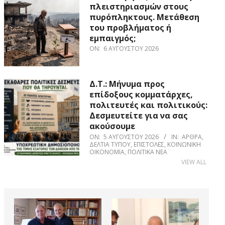
πλειστηριασμών στους
πυρόπληκτους. Μετάθεση
του προβλήματος ή
εμπαιγμός;
ON:
6 ΑΥΓΟΎΣΤΟΥ 2026
Δ.Τ.: Μήνυμα προς
επίδοξους κομματάρχες,
πολιτευτές και πολιτικούς:
Δεσμευτείτε για να σας
ακούσουμε
ON:
5 ΑΥΓΟΎΣΤΟΥ 2026
IN:
ΆΡΘΡΑ
,
ΔΕΛΤΊΑ ΤΎΠΟΥ
,
ΕΠΙΣΤΟΛΈΣ
,
ΚΟΙΝΩΝΙΚΉ
ΟΙΚΟΝΟΜΊΑ
,
ΠΟΛΙΤΙΚΆ ΝΈΑ
VIEW ALL