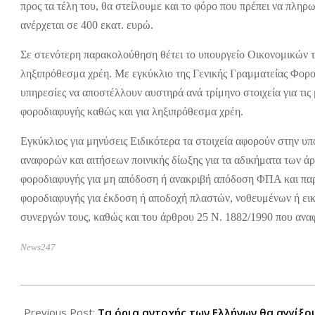
προς τα τέλη του, θα στείλουμε και το φόρο που πρέπει να πληρ
ανέρχεται σε 400 εκατ. ευρώ.
Σε στενότερη παρακολούθηση θέτει το υπουργείο Οικονομικών τι
ληξιπρόθεσμα χρέη. Με εγκύκλιο της Γενικής Γραμματείας Φορ
υπηρεσίες να αποστέλλουν αυστηρά ανά τρίμηνο στοιχεία για τις
φοροδιαφυγής καθώς και για ληξιπρόθεσμα χρέη.
Εγκύκλιος για μηνύσεις Ειδικότερα τα στοιχεία αφορούν στην
αναφορών και αιτήσεων ποινικής δίωξης για τα αδικήματα των 
φοροδιαφυγής για μη απόδοση ή ανακριβή απόδοση ΦΠΑ και πα
φοροδιαφυγής για έκδοση ή αποδοχή πλαστών, νοθευμένων ή εικ
συνεργών τους, καθώς και του άρθρου 25 Ν. 1882/1990 που αναφ
News247
2012-
08-
Previous Post:
Τα όρια αντοχής των Ελλήνων θα αγγίξου