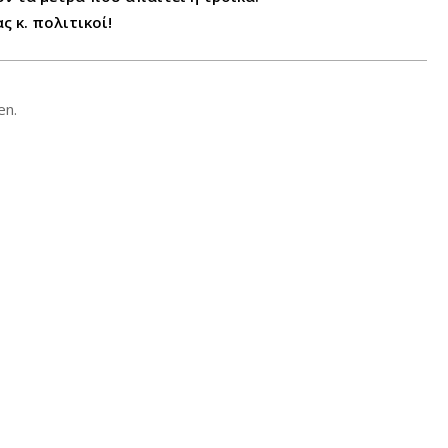
ς κ. πολιτικοί!
en.