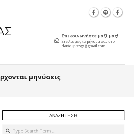
Θεσσαλονίκη Καρατάσου 7, TK 54626 τηλ.: 231 
ΑΣ
Επικοινωνήστε μαζί μας!
Στείλτε μας το μήνυμά σας στο
danioliptesgr@gmail.com
Prim
Έρχονται μηνύσεις
Navi
Men
ΑΝΑΖΉΤΗΣΗ
Search