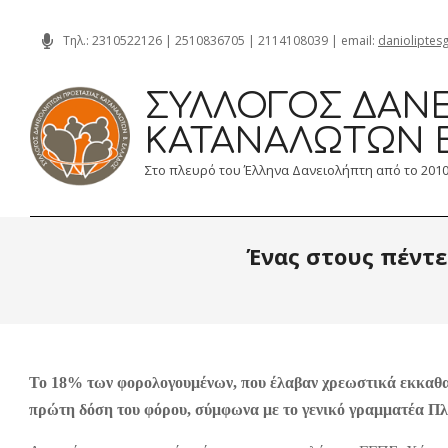
Skip
Τηλ.:
2310522126
|
2510836705
|
2114108039
| email:
danioliptes
to
content
ΣΎΛΛΟΓΟΣ ΔΑΝΕ
ΚΑΤΑΝΑΛΩΤΏΝ 
Στο πλευρό του Έλληνα Δανειολήπτη από το 201
Ένας στους πέντε
Το 18% των φορολογουμένων, που έλαβαν χρεωστικά εκκαθαρ
πρώτη δόση του φόρου, σύμφωνα με το γενικό γραμματέα 