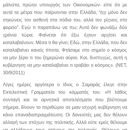
μάλιστα, πρώην υπουργός των Οικονομικών- είπε ότι με
αυτά τα μέτρα που παίρνονται στην Ελλάδα, “όχι μόνο δεν
σηκώνεις τον ασθενή στα πόδια του, αλλά τον ρίχνεις στο
φορείο”. Εγώ τι παραπάνω να πω; Αυτό δεν φωνάζω δύο
χρόνια τώρα; Φαίνεται ότι έξω έχουν αρχίσει και
καταλαβαίνουν. Μέσα τι θα γίνει; Εδώ, στην Ελλάδα, που δεν
καταλαβαίνει κανείς τίποτα. Φτάσαμε στο σημείο ο κόσμος
να μην ξέρει τι του ξημερώνει αύριο. Και, δυστυχώς, αυτή η
κυβέρνηση να μην καταλαβαίνει τι τραβάει ο κόσμος». (ΝΕΤ,
30/9/2011)
Λίγες ημέρες αργότερα ο ίδιος ο Σαμαράς έλεγε στην
Εκτελεστική Γραμματεία του κόμματός του: «Η λάθος
συνταγή και τα αρνητικά αποτελέσματα που βλέπουμε
σήμερα, δίνουν το περιθώριο σε μιαν ισχυρή κυβέρνηση να
κάνει επαναδιαπραγμάτευση. Οι δανειστές μας δεν θέλουν
αλλαγή των στόχων της πολιτικής. Αλλά ούτε εμείς θέλουμε
να αλλάξουμε τους στόχους της πολιτικής. Θέλουμε να