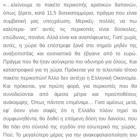
«…κλείνουμε το πακέτο περικοπής κρατικών δαπανών,
όπως ξέρετε, κατά 11,5 δισεκατομμύρια, πράγμα που είναι
συμβατική μας υποχρέωση. Μερικές- πολλές να πω
καλύτερα- απ’ αυτές τις περικοπές είναι δύσκολες,
επώδυνες, πονάνε. Αλλά είναι και αναπόφευκτες. Γιατί χωρίς
αυτές, η χώρα θα επέστρεφε ξανά στο σημείο μηδέν της
αναξιοπιστίας και ουσιαστικά θα έβγαινε από το ευρώ.
Πράγμα που θα ήταν ασύγκριτα πιο οδυνηρό για όλους. Και
καταστροφικό για τη χώρα. Πρόκειται για το τελευταίο τέτοιο
πακέτο περικοπών! Άλλο δεν αντέχει η Ελληνική Οικονομία.
Και πρόκειται, για πρώτη φορά, για περικοπές που θα
συνοδεύονται από άμεσα μέτρα και προϋποθέσεις
ανάκαμψης. Όπως πάντοτε επιμέναμε… Γιατί αμέσως μετά,
εφ’ όσον γίνει σαφές ότι η Ελλάδα πλέον τηρεί τα
συμφωνηθέντα, θα δοθεί η επόμενη δόση του δανείου, που
θα πάει στο σύνολό της σχεδόν στο εσωτερικό της χώρας.
Πού; Το μεγαλύτερο μέρος για την ανακεφαλαιοποίηση του