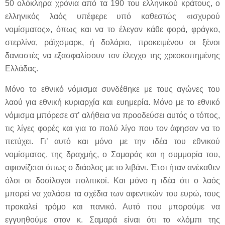
50 ολόκληρα χρόνια από τα 190 του ελληνικού κράτους, ο
ελληνικός λαός υπέφερε υπό καθεστώς «ισχυρού
νομίσματος», όπως και να το έλεγαν κάθε φορά, φράγκο,
στερλίνα, ράϊχσμαρκ, ή δολάριο, προκειμένου οι ξένοι
δανειστές να εξασφαλίσουν τον έλεγχο της χρεοκοπημένης
Ελλάδας.
Μόνο το εθνικό νόμισμα συνδέθηκε με τους αγώνες του
λαού για εθνική κυριαρχία και ευημερία. Μόνο με το εθνικό
νόμισμα μπόρεσε στ’ αλήθεια να προοδεύσει αυτός ο τόπος,
τις λίγες φορές και για το πολύ λίγο που τον άφησαν να το
πετύχει. Γι’ αυτό και μόνο με την ιδέα του εθνικού
νομίσματος, της δραχμής, ο Σαμαράς και η συμμορία του,
αφιονίζεται όπως ο διάολος με το λιβάνι. Έτσι ήταν ανέκαθεν
όλοι οι δοσίλογοι πολιτικοί. Και μόνο η ιδέα ότι ο λαός
μπορεί να χαλάσει τα σχέδια των αφεντικών του ευρώ, τους
προκαλεί τρόμο και πανικό. Αυτό που μπορούμε να
εγγυηθούμε στον κ. Σαμαρά είναι ότι το «λόμπι της