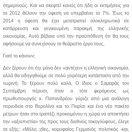
σημερινούς. Και να σκεφτεί κανείς ότι ήδη οι εκτιμήσεις για
το 2012 θέλουν την ύφεση να υπερβαίνει το 7%. Έως το
2014 η ύφεση θα έχει μετατραπεί ολοκληρωτικά σε
κατάρρευση και γενικευμένη παρακμή της ελληνικής
οικονομίας. Αυτό βέβαια υπό την προϋπόθεση ότι θα τους
αφήσουμε να συνεχίσουν το θεάρεστο έργο τους.
Γιατί το κάνουν;
Δεν ξέρουν ότι όχι μόνο δεν «αντέχει» η ελληνική οικονομία,
αλλά θα οδηγηθούμε σε πολύ χειρότερη κατάσταση από την
τωρινή; Το ξέρουν πολύ καλά. Ο ίδιος ο Σαμαράς τον
Σεπτέμβρη πέρυσι, όταν ο τότε φερόμενος ως
πρωθυπουργός κ. Παπανδρέου γύριζε από μια ανάλογη
περιοδεία στο Βερολίνο και το Παρίσι και ένα νέο πακέτο
μέτρων ήταν στο τραπέζι προκειμένου η χώρα να αποκτήσει
την «αξιοπιστία» της προς τους διεθνείς τοκογλύφους, έλεγε
τα εξής: «Μόλις χθες, κορυφαίος Γερμανός πολιτικός -και,