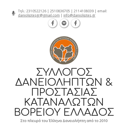
Θεσσαλονίκη Καρατάσου 7, TK 54626 τηλ.: 231 
Skip
Τηλ.:
2310522126
|
2510836705
|
2114108039
| email:
danioliptesgr@gmail.com
|
info@danioliptes.gr
to
content
ΣΎΛΛΟΓΟΣ
ΔΑΝΕΙΟΛΗΠΤΏΝ &
ΠΡΟΣΤΑΣΊΑΣ
ΚΑΤΑΝΑΛΩΤΏΝ
ΒΟΡΕΊΟΥ ΕΛΛΆΔΟΣ
Στο πλευρό του Έλληνα Δανειολήπτη από το 2010