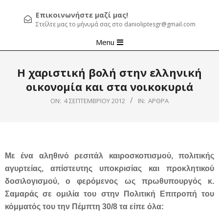
Επικοινωνήστε μαζί μας!
Στείλτε μας το μήνυμά σας στο danioliptesgr@gmail.com
Primary
Menu
Navigation
Menu
Η χαριστική βολή στην ελληνική
οικονομία και στα νοικοκυριά
ON:
4 ΣΕΠΤΕΜΒΡΊΟΥ 2012
IN:
ΆΡΘΡΑ
Με ένα αληθινό ρεσιτάλ καιροσκοπισμού, πολιτικής
αγυρτείας, απίστευτης υποκρισίας και προκλητικού
δοσιλογισμού, ο φερόμενος ως πρωθυπουργός κ.
Σαμαράς σε ομιλία του στην Πολιτική Επιτροπή του
κόμματός του την Πέμπτη 30/8 τα είπε όλα: