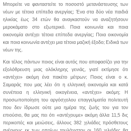
Μπορείτε να φανταστείτε το ποσοστό μετανάστευσης των
νέων με τέτοια επίπεδα ανεργίας; Ένα στα δύο νέα παιδιά
ηλικίας έως 34 ετών θα αναγκαστούν να αναζητήσουν
μεροκάματο στο εξωτερικό. Ποια κοινωνία και ποια
οικονομία αντέχει τέτοια επίπεδα ανεργίας; Ποια οικονομία
και ποια κοινωνία αντέχει μια τέτοια μαζική έξοδο; Ειδικά των
νέων της.
Και τέλος πάντων ποιος είναι αυτός που αποφασίζει για την
εξολόθρευση μιας ολόκληρης γενιάς, γιατί εκτίμησε ότι
«αντέχει» ακόμη ένα πακέτο μέτρων; Ποιος είναι ο κ.
Σαμαράς που μας λέει ότι η ελληνική οικονομία και κατά
συνέπεια η ελληνική οικογένεια, «αντέχει» ακόμη; Η
προσωποποίηση του αργόσχολου επαγγελματία πολιτευτή
που δεν ίδρωσε ούτε μια ημέρα της ζωής του για τον
επιούσιο, θα μας πει ότι «αντέχουμε» ακόμη άλλα 11,5 δις
περικοπές και μειώσεις, άλλους 382 χιλιάδες πρόσθετους
ανέργους εκ των οποίων τουλάχιστον οι 160 χιλιάδες θα