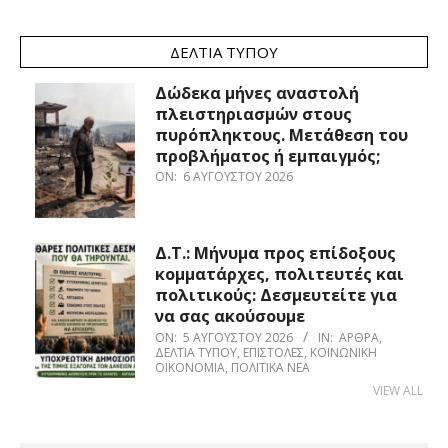
ΔΕΛΤΊΑ ΤΎΠΟΥ
Δώδεκα μήνες αναστολή
πλειστηριασμών στους
πυρόπληκτους. Μετάθεση του
προβλήματος ή εμπαιγμός;
ON:
6 ΑΥΓΟΎΣΤΟΥ 2026
Δ.Τ.: Μήνυμα προς επίδοξους
κομματάρχες, πολιτευτές και
πολιτικούς: Δεσμευτείτε για
να σας ακούσουμε
ON:
5 ΑΥΓΟΎΣΤΟΥ 2026
IN:
ΆΡΘΡΑ
,
ΔΕΛΤΊΑ ΤΎΠΟΥ
,
ΕΠΙΣΤΟΛΈΣ
,
ΚΟΙΝΩΝΙΚΉ
ΟΙΚΟΝΟΜΊΑ
,
ΠΟΛΙΤΙΚΆ ΝΈΑ
VIEW ALL