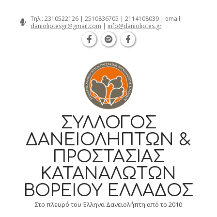
Θεσσαλονίκη Καρατάσου 7, TK 54626
Skip
Τηλ.:
2310522126
|
2510836705
|
2114108039
| email:
danioliptesgr@gmail.com
|
info@danioliptes.gr
to
content
ΣΎΛΛΟΓΟΣ
ΔΑΝΕΙΟΛΗΠΤΏΝ &
ΠΡΟΣΤΑΣΊΑΣ
ΚΑΤΑΝΑΛΩΤΏΝ
ΒΟΡΕΊΟΥ ΕΛΛΆΔΟΣ
Στο πλευρό του Έλληνα Δανειολήπτη από το 2010