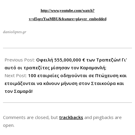
http://www.youtube.com/watch?
v=d5qrzYsaMBU&feature=player_embedded
danioliptes.gr
2012-
09-
Previous Post:
Οφειλή 555,000,000 € των Τραπεζών! Γι’
06
αυτό οι τραπεζίτες μίσησαν τον Καραμανλή;
Next Post:
100 εταιρείες οδηγούνται σε Πτώχευση και
ετοιμάζονται να κάνουν μήνυση στον Σταικούρα και
τον Σαμαρά!
Comments are closed, but
trackbacks
and pingbacks are
open.