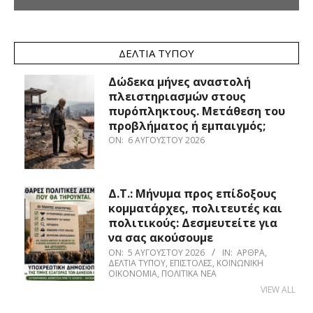
ΔΕΛΤΊΑ ΤΎΠΟΥ
Δώδεκα μήνες αναστολή
πλειστηριασμών στους
πυρόπληκτους. Μετάθεση του
προβλήματος ή εμπαιγμός;
ON:
6 ΑΥΓΟΎΣΤΟΥ 2026
Δ.Τ.: Μήνυμα προς επίδοξους
κομματάρχες, πολιτευτές και
πολιτικούς: Δεσμευτείτε για
να σας ακούσουμε
ON:
5 ΑΥΓΟΎΣΤΟΥ 2026
IN:
ΆΡΘΡΑ
,
ΔΕΛΤΊΑ ΤΎΠΟΥ
,
ΕΠΙΣΤΟΛΈΣ
,
ΚΟΙΝΩΝΙΚΉ
ΟΙΚΟΝΟΜΊΑ
,
ΠΟΛΙΤΙΚΆ ΝΈΑ
VIEW ALL