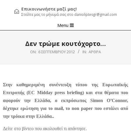
Επικοινωνήστε μαζί μας!
Στείλτε μας το μήνυμά σας στο danioliptesgr@gmail.com
Primary
Menu
Navigation
Menu
Δεν τρώμε κουτόχορτο…
ON:
6 ΣΕΠΤΕΜΒΡΊΟΥ 2012
IN:
ΆΡΘΡΑ
Στην καθημεριμένη συνέντευξη τύπου της Ευρωπαϊκής
Επιτροπής (EC Midday press briefing) και στα θέματα που
αφορούν την Ελλάδα, ο εκπρόσωπος Simon O’Connor,
δέχτηκε ερώτηση για το mail, το non paper που εστάλει από
την τρόικα στην Ελλάδα..
Δείτε στο βίντεο που ακολουθεί τι απάντησε.