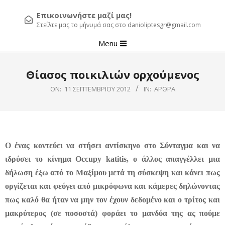
Επικοινωνήστε μαζί μας!
Στείλτε μας το μήνυμά σας στο danioliptesgr@gmail.com
Primary
Menu
Navigation
Menu
Θίασος ποικιλιών ορχούμενος
ON:
11 ΣΕΠΤΕΜΒΡΊΟΥ 2012
IN:
ΆΡΘΡΑ
Ο ένας κοντεύει να στήσει αντίσκηνο στο Σύνταγμα και να
ιδρύσει το κίνημα
Occupy
katitis
, ο άλλος απαγγέλλει μια
δήλωση έξω από το Μαξίμου μετά τη σύσκεψη και κάνει πως
οργίζεται και φεύγει από μικρόφωνα και κάμερες δηλώνοντας
πως καλό θα ήταν να μην τον έχουν δεδομένο και ο τρίτος και
μακρύτερος (σε ποσοστά) φοράει το μανδύα της ας πούμε