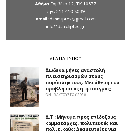
Αθήνα
Γαμβέτα 12, ΤΚ 10677
τηλ.:
211 410 8039
email:
danioliptes@gmail.com
info@danioliptes.gr
ΔΕΛΤΊΑ ΤΎΠΟΥ
Δώδεκα μήνες αναστολή
πλειστηριασμών στους
πυρόπληκτους. Μετάθεση του
προβλήματος ή εμπαιγμός;
ON:
6 ΑΥΓΟΎΣΤΟΥ 2026
Δ.Τ.: Μήνυμα προς επίδοξους
κομματάρχες, πολιτευτές και
πολιτικούς: Δεσμευτείτε για