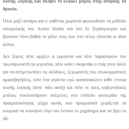
κοινής λογικής και σκύβει το κεφάλι μπρος στης ανάγκης τα
θρανία.
Ολοι μαζί αντάμα και ο καθένας χωριστά ακολουθούν τη μέθοδο
υποκριτικής του
Actors
Studio
και του Λι Στράσμπεργκ και
βιώνουν τόσο βαθιά το ρόλο τους που στο τέλος γίνονται οι ίδιοι
ρόλος.
Δεν ξέρεις πότε αρχίζει η ερμηνεία και πότε παρασύρουν τον
πρωταγωνιστή τα γεγονότα, πότε κάνει σκαμνάκι ο ένας στον άλλο
για να αντιμετωπίσει τις ολόδικες, ξεχωριστές του εσωκομματικές
αμφισβητήσεις, πότε ένα γιγάντιο εγώ καταπλακώνει κάθε έννοια
κοινής λογικής (άντε πάλι αυτή) και πότε οι τρεις κυβερνητικές
μπίλιες σουλατσάρουν ανέμελες στο επίπεδο φλιπεράκι της
πραγματικότητας μέχρι αυτός που πραγματικά χειρίζεται τα
κουμπιά να κουνήσει λίγο πιο έντονα το μηχάνημα και να βγει το
tilt
.