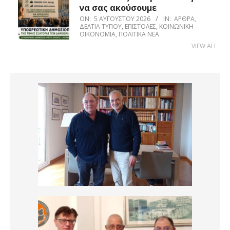
να σας ακούσουμε
ON:
5 ΑΥΓΟΎΣΤΟΥ 2026
IN:
ΆΡΘΡΑ
,
ΔΕΛΤΊΑ ΤΎΠΟΥ
,
ΕΠΙΣΤΟΛΈΣ
,
ΚΟΙΝΩΝΙΚΉ
ΟΙΚΟΝΟΜΊΑ
,
ΠΟΛΙΤΙΚΆ ΝΈΑ
VIEW ALL