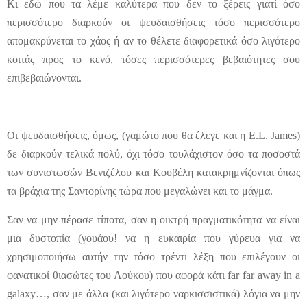
Κι εδώ που τα λέμε καλύτερα που δεν το ξέρεις γιατί όσο
περισσότερο διαρκούν οι ψευδαισθήσεις τόσο περισσότερο
απομακρύνεται το χάος ή αν το θέλετε διαφορετικά όσο λιγότερο
κοιτάς προς το κενό, τόσες περισσότερες βεβαιότητες σου
επιβεβαιώνονται.
Οι ψευδαισθήσεις, όμως, (γαμώτο που θα έλεγε και η
E
.
L
.
James
)
δε διαρκούν τελικά πολύ, όχι τόσο τουλάχιστον όσο τα ποσοστά
των συνιστωσών Βενιζέλου και Κουβέλη κατακρημνίζονται όπως
τα βράχια της Σαντορίνης τώρα που μεγαλώνει και το μάγμα.
Σαν να μην πέρασε τίποτα, σαν η οικτρή πραγματικότητα να είναι
μια δυστοπία (γουάου! να η ευκαιρία που γύρευα για να
χρησιμοποιήσω αυτήν την τόσο τρέντι λέξη που επιλέγουν οι
φανατικοί θιασώτες του Λούκου) που αφορά κάτι
far
far
away
in
a
galaxy
…, σαν με άλλα (και λιγότερο ναρκισσιστικά) λόγια να μην