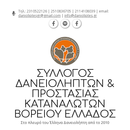
Θεσσαλονίκη Καρατάσου 7, TK 54626 
Skip
Τηλ.:
2310522126
|
2510836705
|
2114108039
| email:
danioliptesgr@gmail.com
|
info@danioliptes.gr
to
content
ΣΎΛΛΟΓΟΣ
ΔΑΝΕΙΟΛΗΠΤΏΝ &
ΠΡΟΣΤΑΣΊΑΣ
ΚΑΤΑΝΑΛΩΤΏΝ
ΒΟΡΕΊΟΥ ΕΛΛΆΔΟΣ
Στο πλευρό του Έλληνα Δανειολήπτη από το 2010