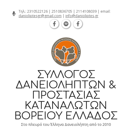
Θεσσαλονίκη Καρατάσου 7, TK 54626 
Skip
Τηλ.:
2310522126
|
2510836705
|
2114108039
| email:
danioliptesgr@gmail.com
|
info@danioliptes.gr
to
content
ΣΎΛΛΟΓΟΣ
ΔΑΝΕΙΟΛΗΠΤΏΝ &
ΠΡΟΣΤΑΣΊΑΣ
ΚΑΤΑΝΑΛΩΤΏΝ
ΒΟΡΕΊΟΥ ΕΛΛΆΔΟΣ
Στο πλευρό του Έλληνα Δανειολήπτη από το 2010