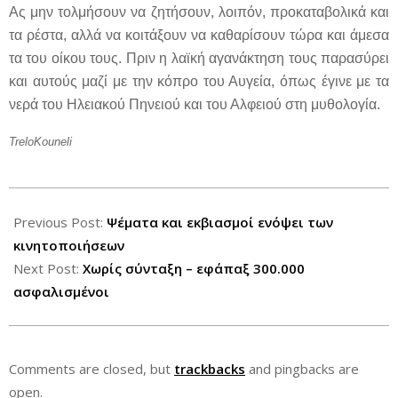
Ας μην τολμήσουν να ζητήσουν, λοιπόν, προκαταβολικά και
τα ρέστα, αλλά να κοιτάξουν να καθαρίσουν τώρα και άμεσα
τα του οίκου τους. Πριν η λαϊκή αγανάκτηση τους παρασύρει
και αυτούς μαζί με την κόπρο του Αυγεία, όπως έγινε με τα
νερά του Ηλειακού Πηνειού και του Αλφειού στη μυθολογία.
TreloKouneli
2012-
09-
Previous Post:
Ψέματα και εκβιασμοί ενόψει των
24
κινητοποιήσεων
Next Post:
Χωρίς σύνταξη – εφάπαξ 300.000
ασφαλισμένοι
Comments are closed, but
trackbacks
and pingbacks are
open.