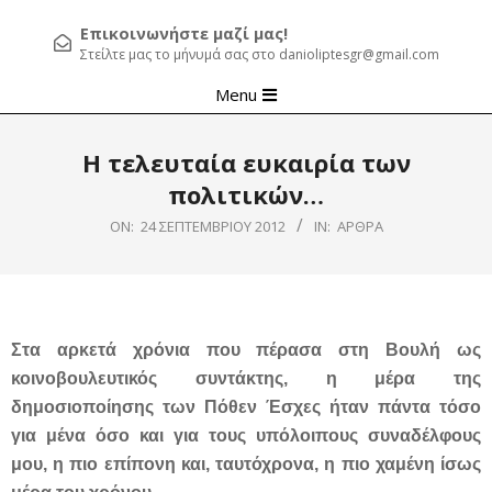
Επικοινωνήστε μαζί μας!
Στείλτε μας το μήνυμά σας στο danioliptesgr@gmail.com
Primary
Menu
Navigation
Menu
Η τελευταία ευκαιρία των
πολιτικών…
ON:
24 ΣΕΠΤΕΜΒΡΊΟΥ 2012
IN:
ΆΡΘΡΑ
Στα αρκετά χρόνια που πέρασα στη Βουλή ως
κοινοβουλευτικός συντάκτης, η μέρα της
δημοσιοποίησης των Πόθεν Έσχες ήταν πάντα τόσο
για μένα όσο και για τους υπόλοιπους συναδέλφους
μου, η πιο επίπονη και, ταυτόχρονα, η πιο χαμένη ίσως