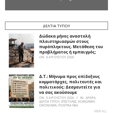
ΔΕΛΤΊΑ ΤΎΠΟΥ
Δώδεκα μήνες αναστολή
πλειστηριασμών στους
πυρόπληκτους. Μετάθεση του
προβλήματος ή εμπαιγμός;
ON:
6 ΑΥΓΟΎΣΤΟΥ 2026
Δ.Τ.: Μήνυμα προς επίδοξους
κομματάρχες, πολιτευτές και
πολιτικούς: Δεσμευτείτε για
να σας ακούσουμε
ON:
5 ΑΥΓΟΎΣΤΟΥ 2026
IN:
ΆΡΘΡΑ
,
ΔΕΛΤΊΑ ΤΎΠΟΥ
,
ΕΠΙΣΤΟΛΈΣ
,
ΚΟΙΝΩΝΙΚΉ
ΟΙΚΟΝΟΜΊΑ
,
ΠΟΛΙΤΙΚΆ ΝΈΑ
VIEW ALL