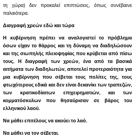
τη χώρα) δεν προκαλεί επιπτώσεις, όπως συνέβαινε
παλαιότερα.
Διαγραφή χρεών εδώ και τώρα
Η κυβέρνηση πρέπει να αναλογιστεί το πρόβλημα
όσων είχαν το θάρρος και τη δύναμη να διαδηλώσουν
και της σιωπηλής πλειοψηφίας που κρύβεται από πίσω
τους. Η διαγραφή των χρεών, ένα από τα βασικά
αιτήματα των διαδηλωτών, αποτελεί
προτεραιότητα
για
μια
κυβέρνηση
που
σέβεται
τους
πολίτες
της
,
τους
φτωχότερους
εδικά
και
δεν
είναι
δεκανίκι
των
τραπεζών,
των κρατικοδίαιτων επιχειρηματιών, και των
κομματόσκυλων που θησαύρισαν σε βάρος του
ελληνικού λαού.
Ν
α μάθει επιτέλους να ακούει το λαό.
Να μάθει να τον σέβεται.