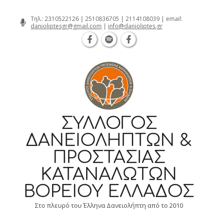
Θεσσαλονίκη Καρατάσου 7, TK 54626 τη
Skip
Τηλ.:
2310522126
|
2510836705
|
2114108039
| email:
danioliptesgr@gmail.com
|
info@danioliptes.gr
to
content
ΣΎΛΛΟΓΟΣ
ΔΑΝΕΙΟΛΗΠΤΏΝ &
ΠΡΟΣΤΑΣΊΑΣ
ΚΑΤΑΝΑΛΩΤΏΝ
ΒΟΡΕΊΟΥ ΕΛΛΆΔΟΣ
Στο πλευρό του Έλληνα Δανειολήπτη από το 2010