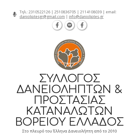
Θεσσαλονίκη Καρατάσου 7, TK 54626
Skip
Τηλ.:
2310522126
|
2510836705
|
2114108039
| email:
danioliptesgr@gmail.com
|
info@danioliptes.gr
to
content
ΣΎΛΛΟΓΟΣ
ΔΑΝΕΙΟΛΗΠΤΏΝ &
ΠΡΟΣΤΑΣΊΑΣ
ΚΑΤΑΝΑΛΩΤΏΝ
ΒΟΡΕΊΟΥ ΕΛΛΆΔΟΣ
Στο πλευρό του Έλληνα Δανειολήπτη από το 2010