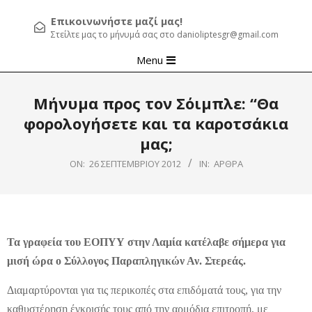
Επικοινωνήστε μαζί μας!
Στείλτε μας το μήνυμά σας στο danioliptesgr@gmail.com
Primary
Menu
Navigation
Menu
Μήνυμα προς τον Σόιμπλε: “Θα
φορολογήσετε και τα καροτσάκια
μας;
ON:
26 ΣΕΠΤΕΜΒΡΊΟΥ 2012
IN:
ΆΡΘΡΑ
Τα γραφεία του ΕΟΠΥΥ στην Λαμία κατέλαβε σήμερα για
μισή ώρα ο Σύλλογος Παραπληγικών Αν. Στερεάς.
Διαμαρτύρονται για τις περικοπές στα επιδόματά τους, για την
καθυστέρηση έγκρισής τους από την αρμόδια επιτροπή, με