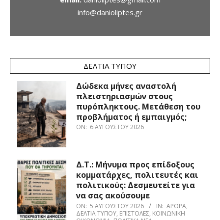
info@danioliptes.gr
ΔΕΛΤΊΑ ΤΎΠΟΥ
Δώδεκα μήνες αναστολή
πλειστηριασμών στους
πυρόπληκτους. Μετάθεση του
προβλήματος ή εμπαιγμός;
ON:
6 ΑΥΓΟΎΣΤΟΥ 2026
Δ.Τ.: Μήνυμα προς επίδοξους
κομματάρχες, πολιτευτές και
πολιτικούς: Δεσμευτείτε για
να σας ακούσουμε
ON:
5 ΑΥΓΟΎΣΤΟΥ 2026
IN:
ΆΡΘΡΑ
,
ΔΕΛΤΊΑ ΤΎΠΟΥ
,
ΕΠΙΣΤΟΛΈΣ
,
ΚΟΙΝΩΝΙΚΉ