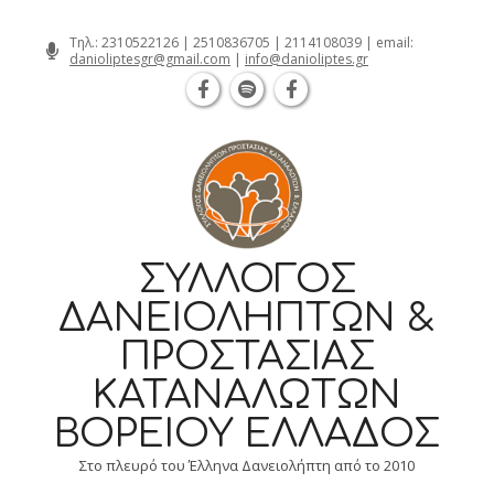
Θεσσαλονίκη Καρατάσου 7, TK 54626 
Skip
Τηλ.:
2310522126
|
2510836705
|
2114108039
| email:
danioliptesgr@gmail.com
|
info@danioliptes.gr
to
content
ΣΎΛΛΟΓΟΣ
ΔΑΝΕΙΟΛΗΠΤΏΝ &
ΠΡΟΣΤΑΣΊΑΣ
ΚΑΤΑΝΑΛΩΤΏΝ
ΒΟΡΕΊΟΥ ΕΛΛΆΔΟΣ
Στο πλευρό του Έλληνα Δανειολήπτη από το 2010