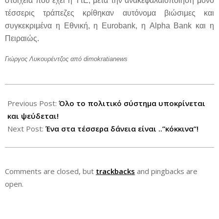
στοιχεία που έχει η ΤτΕ, μετά την ανακεφαλαιοποίηση μόνο
τέσσερις τράπεζες κρίθηκαν αυτόνομα βιώσιμες και
συγκεκριμένα η Εθνική, η Eurobank, η Alpha Bank και η
Πειραιώς.
Γιώργος Λυκουρέντζος από dimokratianews
2012-
09-
Previous Post:
Όλο το πολιτικό σύστημα υποκρίνεται
30
και ψεύδεται!
Next Post:
Ένα στα τέσσερα δάνεια είναι ..”κόκκινα”!
Comments are closed, but
trackbacks
and pingbacks are
open.