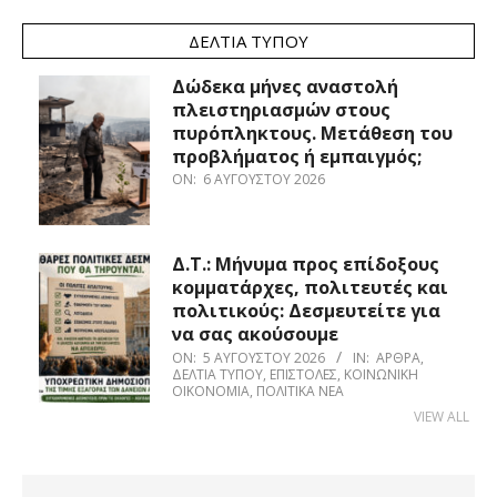
ΔΕΛΤΊΑ ΤΎΠΟΥ
Δώδεκα μήνες αναστολή
πλειστηριασμών στους
πυρόπληκτους. Μετάθεση του
προβλήματος ή εμπαιγμός;
ON:
6 ΑΥΓΟΎΣΤΟΥ 2026
Δ.Τ.: Μήνυμα προς επίδοξους
κομματάρχες, πολιτευτές και
πολιτικούς: Δεσμευτείτε για
να σας ακούσουμε
ON:
5 ΑΥΓΟΎΣΤΟΥ 2026
IN:
ΆΡΘΡΑ
,
ΔΕΛΤΊΑ ΤΎΠΟΥ
,
ΕΠΙΣΤΟΛΈΣ
,
ΚΟΙΝΩΝΙΚΉ
ΟΙΚΟΝΟΜΊΑ
,
ΠΟΛΙΤΙΚΆ ΝΈΑ
VIEW ALL