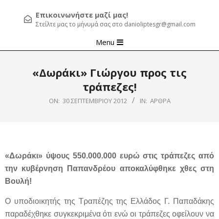
Επικοινωνήστε μαζί μας!
Στείλτε μας το μήνυμά σας στο danioliptesgr@gmail.com
Primary
Menu
Navigation
Menu
«Δωράκι» Γιώργου προς τις
τράπεζες!
ON:
30 ΣΕΠΤΕΜΒΡΊΟΥ 2012
IN:
ΆΡΘΡΑ
«Δωράκι» ύψους 550.000.000 ευρώ στις τράπεζες από
την κυβέρνηση Παπανδρέου αποκαλύφθηκε χθες στη
Βουλή!
Ο υποδιοικητής της Τραπέζης της Ελλάδος Γ. Παπαδάκης
παραδέχθηκε συγκεκριμένα ότι ενώ οι τράπεζες οφείλουν να