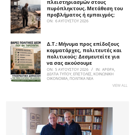
πλειστηριασμών στους
πυρόπληκτους. Μετάθεση του
προβλήματος ή εμπαιγμός;
ON:
6 ΑΥΓΟΎΣΤΟΥ 2026
Δ.Τ.: Μήνυμα προς επίδοξους
κομματάρχες, πολιτευτές και
πολιτικούς: Δεσμευτείτε για
να σας ακούσουμε
ON:
5 ΑΥΓΟΎΣΤΟΥ 2026
IN:
ΆΡΘΡΑ
,
ΔΕΛΤΊΑ ΤΎΠΟΥ
,
ΕΠΙΣΤΟΛΈΣ
,
ΚΟΙΝΩΝΙΚΉ
ΟΙΚΟΝΟΜΊΑ
,
ΠΟΛΙΤΙΚΆ ΝΈΑ
VIEW ALL