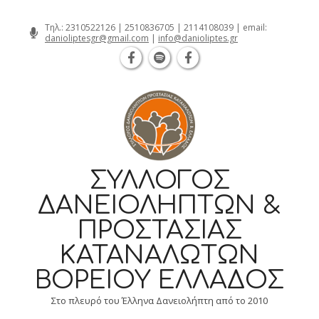
Θεσσαλονίκη Καρατάσου 7, TK 54626 
Skip
Τηλ.:
2310522126
|
2510836705
|
2114108039
| email:
danioliptesgr@gmail.com
|
info@danioliptes.gr
to
content
ΣΎΛΛΟΓΟΣ
ΔΑΝΕΙΟΛΗΠΤΏΝ &
ΠΡΟΣΤΑΣΊΑΣ
ΚΑΤΑΝΑΛΩΤΏΝ
ΒΟΡΕΊΟΥ ΕΛΛΆΔΟΣ
Στο πλευρό του Έλληνα Δανειολήπτη από το 2010