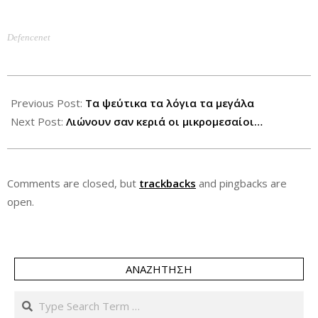
Defencenet
2012-
10-
Previous Post:
Τα ψεύτικα τα λόγια τα μεγάλα
15
Next Post:
Λιώνουν σαν κεριά οι μικρομεσαίοι…
Comments are closed, but
trackbacks
and pingbacks are
open.
ΑΝΑΖΉΤΗΣΗ
Search