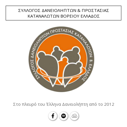
ΣΎΛΛΟΓΟΣ ΔΑΝΕΙΟΛΗΠΤΏΝ & ΠΡΟΣΤΑΣΊΑΣ
ΚΑΤΑΝΑΛΩΤΏΝ ΒΟΡΕΊΟΥ ΕΛΛΆΔΟΣ
Στο πλευρό του Έλληνα Δανειολήπτη από το 2012