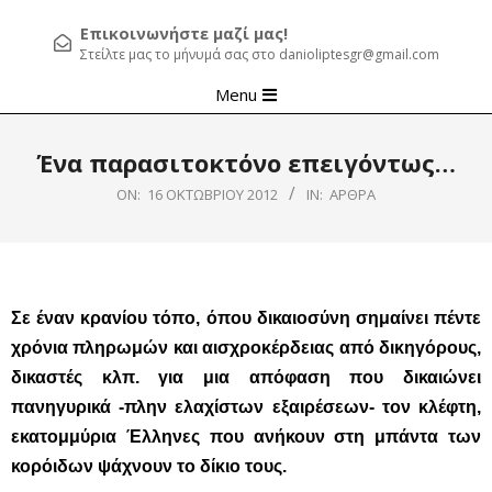
Επικοινωνήστε μαζί μας!
Στείλτε μας το μήνυμά σας στο danioliptesgr@gmail.com
Primary
Menu
Navigation
Menu
Ένα παρασιτοκτόνο επειγόντως…
ON:
16 ΟΚΤΩΒΡΊΟΥ 2012
IN:
ΆΡΘΡΑ
Σε έναν κρανίου τόπο, όπου δικαιοσύνη σημαίνει πέντε
χρόνια πληρωμών και αισχροκέρδειας από δικηγόρους,
δικαστές κλπ. για μια απόφαση που δικαιώνει
πανηγυρικά -πλην ελαχίστων εξαιρέσεων- τον κλέφτη,
εκατομμύρια Έλληνες που ανήκουν στη μπάντα των
κορόιδων ψάχνουν το δίκιο τους.