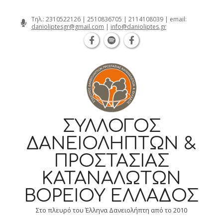
Θεσσαλονίκη Καρατάσου 7, TK 54626 τ
Skip
Τηλ.:
2310522126
|
2510836705
|
2114108039
| email:
danioliptesgr@gmail.com
|
info@danioliptes.gr
to
content
ΣΎΛΛΟΓΟΣ
ΔΑΝΕΙΟΛΗΠΤΏΝ &
ΠΡΟΣΤΑΣΊΑΣ
ΚΑΤΑΝΑΛΩΤΏΝ
ΒΟΡΕΊΟΥ ΕΛΛΆΔΟΣ
Στο πλευρό του Έλληνα Δανειολήπτη από το 2010