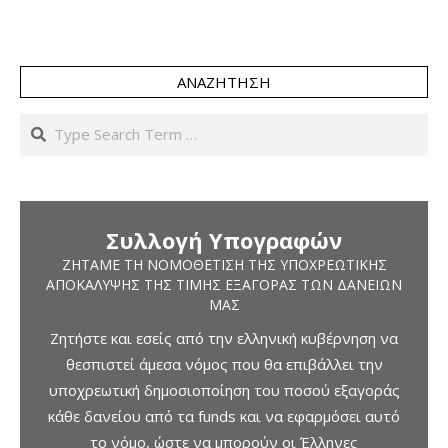
ΑΝΑΖΉΤΗΣΗ
Search
Συλλογή Υπογραφών
ΖΗΤΆΜΕ ΤΗ ΝΟΜΟΘΈΤΙΣΗ ΤΗΣ ΥΠΟΧΡΕΩΤΙΚΉΣ
ΑΠΟΚΆΛΥΨΗΣ ΤΗΣ ΤΙΜΉΣ ΕΞΑΓΟΡΆΣ ΤΩΝ ΔΑΝΕΊΩΝ
ΜΑΣ
Ζητήστε και εσείς από την ελληνική κυβέρνηση να
θεσπιστεί άμεσα νόμος που θα επιβάλλει την
υποχρεωτική δημοσιοποίηση του ποσού εξαγοράς
κάθε δανείου από τα funds και να εφαρμόσει αυτό
το νόμο, ώστε να μπορούν οι Έλληνες