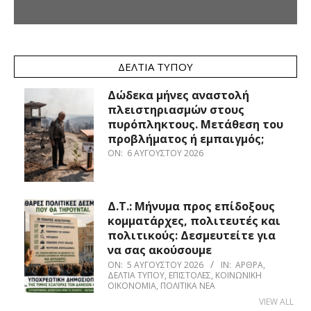
ΔΕΛΤΊΑ ΤΎΠΟΥ
Δώδεκα μήνες αναστολή
πλειστηριασμών στους
πυρόπληκτους. Μετάθεση του
προβλήματος ή εμπαιγμός;
ON:
6 ΑΥΓΟΎΣΤΟΥ 2026
Δ.Τ.: Μήνυμα προς επίδοξους
κομματάρχες, πολιτευτές και
πολιτικούς: Δεσμευτείτε για
να σας ακούσουμε
ON:
5 ΑΥΓΟΎΣΤΟΥ 2026
IN:
ΆΡΘΡΑ
,
ΔΕΛΤΊΑ ΤΎΠΟΥ
,
ΕΠΙΣΤΟΛΈΣ
,
ΚΟΙΝΩΝΙΚΉ
ΟΙΚΟΝΟΜΊΑ
,
ΠΟΛΙΤΙΚΆ ΝΈΑ
VIEW ALL