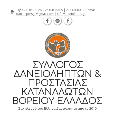
Θεσσαλονίκη Καρατάσου 7, TK 54626 
Skip
Τηλ.:
2310522126
|
2510836705
|
2114108039
| email:
danioliptesgr@gmail.com
|
info@danioliptes.gr
to
content
ΣΎΛΛΟΓΟΣ
ΔΑΝΕΙΟΛΗΠΤΏΝ &
ΠΡΟΣΤΑΣΊΑΣ
ΚΑΤΑΝΑΛΩΤΏΝ
ΒΟΡΕΊΟΥ ΕΛΛΆΔΟΣ
Στο πλευρό του Έλληνα Δανειολήπτη από το 2010