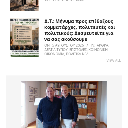
Δ.Τ.: Μήνυμα προς επίδοξους
κομματάρχες, πολιτευτές και
πολιτικούς: Δεσμευτείτε για
να σας ακούσουμε
ON:
5 ΑΥΓΟΎΣΤΟΥ 2026
IN:
ΆΡΘΡΑ
,
ΔΕΛΤΊΑ ΤΎΠΟΥ
,
ΕΠΙΣΤΟΛΈΣ
,
ΚΟΙΝΩΝΙΚΉ
ΟΙΚΟΝΟΜΊΑ
,
ΠΟΛΙΤΙΚΆ ΝΈΑ
VIEW ALL