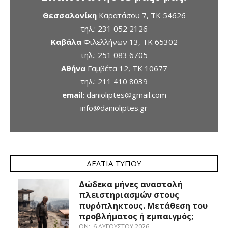
Θεσσαλονίκη
Καρατάσου 7, TK 54626
τηλ.:
231 052 2126
Καβάλα
Φιλελλήνων 13, ΤΚ 65302
τηλ.:
251 083 6705
Αθήνα
Γαμβέτα 12, ΤΚ 10677
τηλ.:
211 410 8039
email:
danioliptes@gmail.com
info@danioliptes.gr
ΔΕΛΤΊΑ ΤΎΠΟΥ
Δώδεκα μήνες αναστολή
πλειστηριασμών στους
πυρόπληκτους. Μετάθεση του
προβλήματος ή εμπαιγμός;
ON:
6 ΑΥΓΟΎΣΤΟΥ 2026