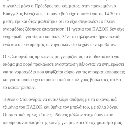
συγκαλεί μόνο ο Πρόεδρος του κόμματος, στην προκειμένη ο
Ευάγγελος Βενιζέλος. Το ραντεβού είχε ορισθεί για τις 14.30 το
μεσημέρι και όταν μαθεύτηκε ότι το είχε συγκαλέσει ο πλέον
αναρμόδιος ξέσπασε επανάσταση! Η ηγεσία του ΠΑΣΟΚ δεν είχε
ενημερωθεί για τίποτα και όπως λένε τα τηλέφωνα πήραν φωτιά,
ενώ και ο εκνευρισμός των ηγετικών στελεχών δεν κρυβόταν.
Ο κ. Στουρνάρας προφανώς μη γνωρίζοντας τα διαδικαστικά για
ακόμα μια φορά προκάλεσε αναστάτωση θέλοντας να ενημερώσει
για το νομοσχέδιο που ψηφίζεται αύριο για τις αποκρατικοποιήσεις
και για το οποίο έχει ακουστεί από ουκ ολίγους βουλευτές ότι θα
το καταψηφίσουν.
Ήθελε ο Στουρνάρας να ανταλλάξει απόψεις με τα οικονομικά
τζιμάνια του ΠΑΣΟΚ και βρήκε τον μπελά του, με άλλα λόγια.
Ουσιαστικά, όμως, τέτοιες ειδήσεις μάλλον στοχεύουν στον
αποπροσανατολισμό της κοινής γνώμης και στο σχηματισμό μιας