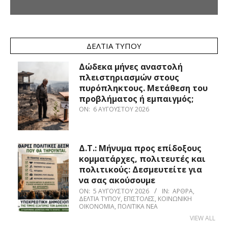
ΔΕΛΤΊΑ ΤΎΠΟΥ
Δώδεκα μήνες αναστολή
πλειστηριασμών στους
πυρόπληκτους. Μετάθεση του
προβλήματος ή εμπαιγμός;
ON:
6 ΑΥΓΟΎΣΤΟΥ 2026
Δ.Τ.: Μήνυμα προς επίδοξους
κομματάρχες, πολιτευτές και
πολιτικούς: Δεσμευτείτε για
να σας ακούσουμε
ON:
5 ΑΥΓΟΎΣΤΟΥ 2026
IN:
ΆΡΘΡΑ
,
ΔΕΛΤΊΑ ΤΎΠΟΥ
,
ΕΠΙΣΤΟΛΈΣ
,
ΚΟΙΝΩΝΙΚΉ
ΟΙΚΟΝΟΜΊΑ
,
ΠΟΛΙΤΙΚΆ ΝΈΑ
VIEW ALL