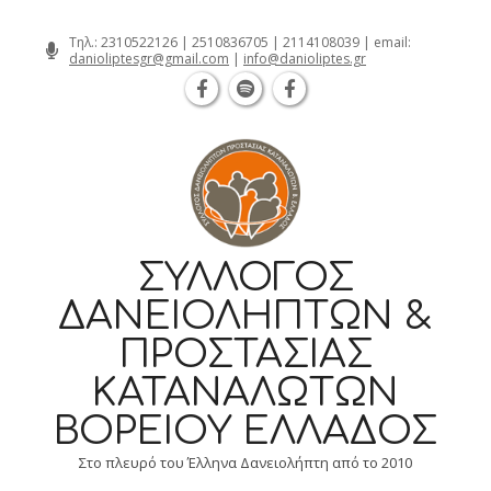
Θεσσαλονίκη Καρατάσου 7, TK 54626 
Skip
Τηλ.:
2310522126
|
2510836705
|
2114108039
| email:
danioliptesgr@gmail.com
|
info@danioliptes.gr
to
content
ΣΎΛΛΟΓΟΣ
ΔΑΝΕΙΟΛΗΠΤΏΝ &
ΠΡΟΣΤΑΣΊΑΣ
ΚΑΤΑΝΑΛΩΤΏΝ
ΒΟΡΕΊΟΥ ΕΛΛΆΔΟΣ
Στο πλευρό του Έλληνα Δανειολήπτη από το 2010