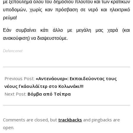
με ξεπούλημα όλου του δημόσιου πλούτου και των κρατικών
υποδομών, χωρίς καν πρόσβαση σε νερό και ηλεκτρικό
ρεύμα!
Εάν συμβαίνει κάτι άλλο με μεγάλη μας χαρά (και
ανακούφιση) να διαψευστούμε.
Defencenet
2012-
11-
Previous Post:
«Αντενάουερ»: Εκπαιδεύοντας τους
04
νέους Γκάουλάϊτερ στο Κολωνάκι!!!
Next Post:
Βόμβα από Τσίπρα
Comments are closed, but
trackbacks
and pingbacks are
open.