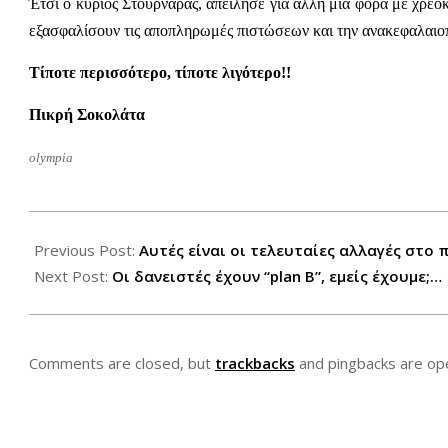
Έτσι ο κύριος Στουρνάρας, απείλησε για άλλη μια φορά με χρε
εξασφαλίσουν τις αποπληρωμές πιστώσεων και την ανακεφαλαιο
Τίποτε περισσότερο, τίποτε λιγότερο!!
Πικρή Σοκολάτα
olympia
2012-
11-
Previous Post:
Αυτές είναι οι τελευταίες αλλαγές στο 
05
Next Post:
Οι δανειστές έχουν “plan B”, εμείς έχουμε;…
Comments are closed, but
trackbacks
and pingbacks are op