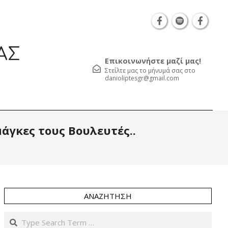
Θεσσαλονίκη Καρατάσου 7, TK 54626 τηλ.: 231 052
ΑΣ
Επικοινωνήστε μαζί μας!
Στείλτε μας το μήνυμά σας στο
danioliptesgr@gmail.com
Prim
άγκες τους Βουλευτές..
Navi
Men
ΑΝΑΖΉΤΗΣΗ
Search