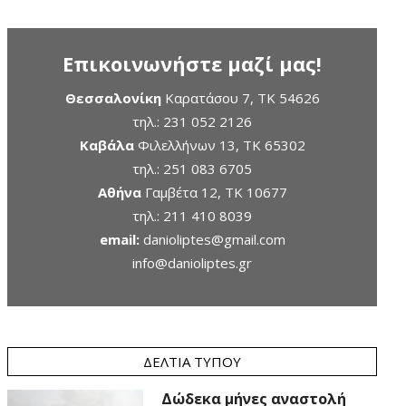
Επικοινωνήστε μαζί μας!
Θεσσαλονίκη
Καρατάσου 7, TK 54626
τηλ.:
231 052 2126
Καβάλα
Φιλελλήνων 13, ΤΚ 65302
τηλ.:
251 083 6705
Αθήνα
Γαμβέτα 12, ΤΚ 10677
τηλ.:
211 410 8039
email:
danioliptes@gmail.com
info@danioliptes.gr
ΔΕΛΤΊΑ ΤΎΠΟΥ
Δώδεκα μήνες αναστολή