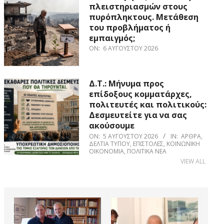
πλειστηριασμών στους
πυρόπληκτους. Μετάθεση
του προβλήματος ή
εμπαιγμός;
ON:
6 ΑΥΓΟΎΣΤΟΥ 2026
Δ.Τ.: Μήνυμα προς
επίδοξους κομματάρχες,
πολιτευτές και πολιτικούς:
Δεσμευτείτε για να σας
ακούσουμε
ON:
5 ΑΥΓΟΎΣΤΟΥ 2026
IN:
ΆΡΘΡΑ
,
ΔΕΛΤΊΑ ΤΎΠΟΥ
,
ΕΠΙΣΤΟΛΈΣ
,
ΚΟΙΝΩΝΙΚΉ
ΟΙΚΟΝΟΜΊΑ
,
ΠΟΛΙΤΙΚΆ ΝΈΑ
VIEW ALL