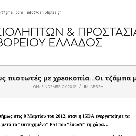
gr@gmail.com
|
info@danioliptes.gr
ΙΟΛΗΠΤΏΝ & ΠΡΟΣΤΑΣΊ
ΒΟΡΕΊΟΥ ΕΛΛΆΔΟΣ
0
υς πιστωτές με χρεοκοπία…Οι τζάμπα μ
ON:
5 ΝΟΕΜΒΡΊΟΥ 2012
IN:
ΆΡΘΡΑ
ήμως στις 9 Μαρτίου του 2012, όταν η ISDA ενεργοποίησε τα
ς μετά το “επιτυχημένο” PSI που “έσωσε” τη χώρα…