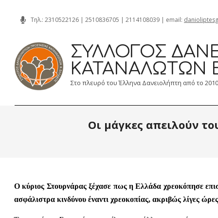
Skip
Τηλ.:
2310522126
|
2510836705
|
2114108039
| email:
danioliptes
to
content
ΣΎΛΛΟΓΟΣ ΔΑΝΕ
ΚΑΤΑΝΑΛΩΤΏΝ 
Στο πλευρό του Έλληνα Δανειολήπτη από το 201
Οι μάγκες απειλούν το
Ο κύριος Στουρνάρας ξέχασε πως η Ελλάδα χρεοκόπησε επισ
ασφάλιστρα κινδύνου έναντι χρεοκοπίας, ακριβώς λίγες ώρε