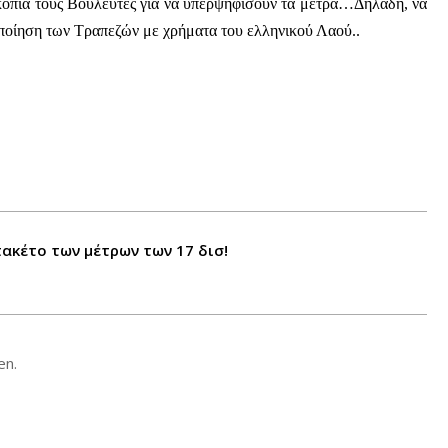
οκοπία τους Βουλευτές για να υπερψηφίσουν τα μέτρα…Δηλαδή, να
ποίηση των Τραπεζών με χρήματα του ελληνικού Λαού..
πακέτο των μέτρων των 17 δισ!
en.