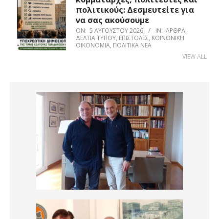
πολιτικούς: Δεσμευτείτε για
να σας ακούσουμε
ON:
5 ΑΥΓΟΎΣΤΟΥ 2026
IN:
ΆΡΘΡΑ
,
ΔΕΛΤΊΑ ΤΎΠΟΥ
,
ΕΠΙΣΤΟΛΈΣ
,
ΚΟΙΝΩΝΙΚΉ
ΟΙΚΟΝΟΜΊΑ
,
ΠΟΛΙΤΙΚΆ ΝΈΑ
VIEW ALL