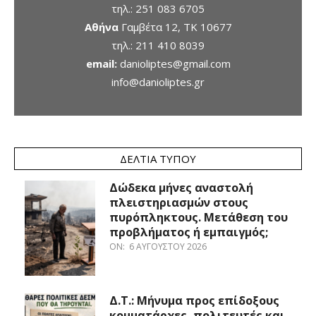
τηλ.:
251 083 6705
Αθήνα
Γαμβέτα 12, ΤΚ 10677
τηλ.:
211 410 8039
email:
danioliptes@gmail.com
info@danioliptes.gr
ΔΕΛΤΊΑ ΤΎΠΟΥ
Δώδεκα μήνες αναστολή
πλειστηριασμών στους
πυρόπληκτους. Μετάθεση του
προβλήματος ή εμπαιγμός;
ON:
6 ΑΥΓΟΎΣΤΟΥ 2026
Δ.Τ.: Μήνυμα προς επίδοξους
κομματάρχες, πολιτευτές και