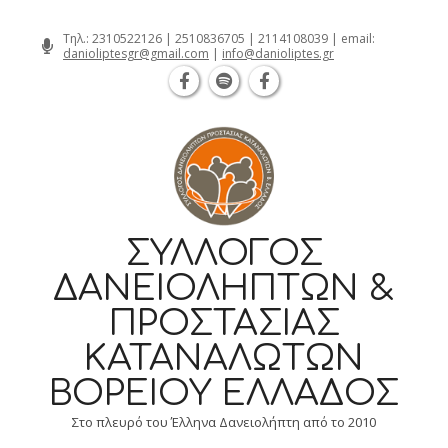
Θεσσαλονίκη Καρατάσου 7, TK 54626 
Skip
Τηλ.:
2310522126
|
2510836705
|
2114108039
| email:
danioliptesgr@gmail.com
|
info@danioliptes.gr
to
content
ΣΎΛΛΟΓΟΣ
ΔΑΝΕΙΟΛΗΠΤΏΝ &
ΠΡΟΣΤΑΣΊΑΣ
ΚΑΤΑΝΑΛΩΤΏΝ
ΒΟΡΕΊΟΥ ΕΛΛΆΔΟΣ
Στο πλευρό του Έλληνα Δανειολήπτη από το 2010