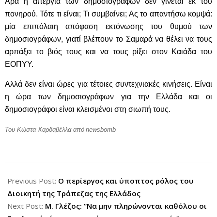
Άρα η απεργία των δημοσιογράφων δεν γίνεται εκ του
πονηρού. Τότε τι είναι; Τι συμβαίνει; Ας το απαντήσω κομψά:
μία επιπόλαιη απόφαση εκτόνωσης του θυμού των
δημοσιογράφων, γιατί βλέπουν το Σαμαρά να θέλει να τους
αρπάξει το βιός τους και να τους ρίξει στον Καιάδα του
ΕΟΠΥΥ.
Αλλά δεν είναι ώρες για τέτοιες συντεχνιακές κινήσεις. Είναι
η ώρα των δημοσιογράφων για την Ελλάδα και οι
δημοσιογράφοι είναι κλεισμένοι στη σιωπή τους.
Του Κώστα Χαρδαβέλλα από
newsbomb
2012-
11-
Previous Post:
Ο περίεργος και ύποπτος ρόλος του
06
Διοικητή της Τράπεζας της Ελλάδος
Next Post:
Μ. Γλέζος: “Να μην πληρώνονται καθόλου οι