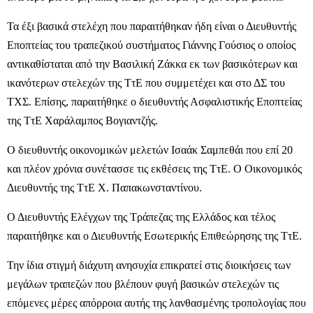
Τα έξι βασικά στελέχη που παραιτήθηκαν ήδη είναι ο Διευθυντής
Εποπτείας του τραπεζικού συστήματος Γιάννης Γούσιος ο οποίος
αντικαθίσταται από την Βασιλική Ζάκκα εκ των βασικότερων και
ικανότερων στελεχών της ΤτΕ που συμμετέχει και στο ΔΣ του
ΤΧΣ. Επίσης, παραιτήθηκε ο διευθυντής Ασφαλιστικής Εποπτείας
της ΤτΕ Χαράλαμπος Βογιαντζής.
Ο διευθυντής οικονομικών μελετών Ισαάκ Σαμπεθάι που επί 20
και πλέον χρόνια συνέτασσε τις εκθέσεις της ΤτΕ. Ο Οικονομικός
Διευθυντής της ΤτΕ Χ. Παπακωνσταντίνου.
Ο Διευθυντής Ελέγχων της Τράπεζας της Ελλάδος και τέλος
παραιτήθηκε και ο Διευθυντής Εσωτερικής Επιθεώρησης της ΤτΕ.
Την ίδια στιγμή διάχυτη ανησυχία επικρατεί στις διοικήσεις των
μεγάλων τραπεζών που βλέπουν φυγή βασικών στελεχών τις
επόμενες μέρες απόρροια αυτής της λανθασμένης τροπολογίας που