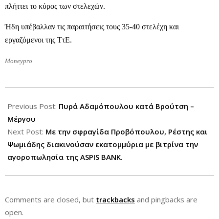
πλήττει το κύρος των στελεχών.
Ήδη υπέβαλλαν τις παραιτήσεις τους 35-40 στελέχη και
εργαζόμενοι της ΤτΕ.
Moneypro
2012-
11-
Previous Post:
Πυρά Αδαμόπουλου κατά Βρούτση –
07
Μέργου
Next Post:
Με την σφραγίδα Προβόπουλου, Ρέστης και
Ψωμιάδης διακινούσαν εκατομμύρια με βιτρίνα την
αγοροπωλησία της ASPIS BANK.
Comments are closed, but
trackbacks
and pingbacks are
open.