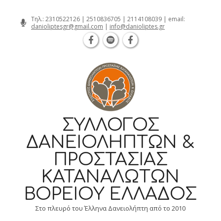
Θεσσαλονίκη Καρατάσου 7, TK 54626 τ
Skip
Τηλ.:
2310522126
|
2510836705
|
2114108039
| email:
danioliptesgr@gmail.com
|
info@danioliptes.gr
to
content
ΣΎΛΛΟΓΟΣ
ΔΑΝΕΙΟΛΗΠΤΏΝ &
ΠΡΟΣΤΑΣΊΑΣ
ΚΑΤΑΝΑΛΩΤΏΝ
ΒΟΡΕΊΟΥ ΕΛΛΆΔΟΣ
Στο πλευρό του Έλληνα Δανειολήπτη από το 2010