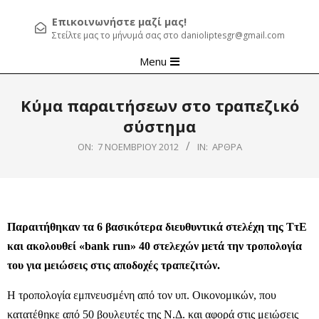
Επικοινωνήστε μαζί μας!
Στείλτε μας το μήνυμά σας στο danioliptesgr@gmail.com
Primary
Menu
Navigation
Menu
Κύμα παραιτήσεων στο τραπεζικό
σύστημα
ON:
7 ΝΟΕΜΒΡΊΟΥ 2012
IN:
ΆΡΘΡΑ
Παραιτήθηκαν τα 6 βασικότερα διευθυντικά στελέχη της ΤτΕ
και ακολουθεί «bank run» 40 στελεχών μετά την τροπολογία
του για μειώσεις στις αποδοχές τραπεζιτών.
Η τροπολογία εμπνευσμένη από τον υπ. Οικονομικών, που
κατατέθηκε από 50 βουλευτές της Ν.Δ. και αφορά στις μειώσεις