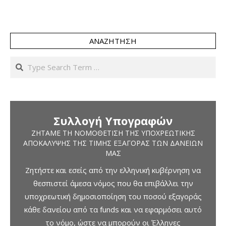
ΑΝΑΖΉΤΗΣΗ
Search
Συλλογή Υπογραφών
ΖΗΤΆΜΕ ΤΗ ΝΟΜΟΘΈΤΙΣΗ ΤΗΣ ΥΠΟΧΡΕΩΤΙΚΉΣ
ΑΠΟΚΆΛΥΨΗΣ ΤΗΣ ΤΙΜΉΣ ΕΞΑΓΟΡΆΣ ΤΩΝ ΔΑΝΕΊΩΝ
ΜΑΣ
Ζητήστε και εσείς από την ελληνική κυβέρνηση να
θεσπιστεί άμεσα νόμος που θα επιβάλλει την
υποχρεωτική δημοσιοποίηση του ποσού εξαγοράς
κάθε δανείου από τα funds και να εφαρμόσει αυτό
το νόμο, ώστε να μπορούν οι Έλληνες