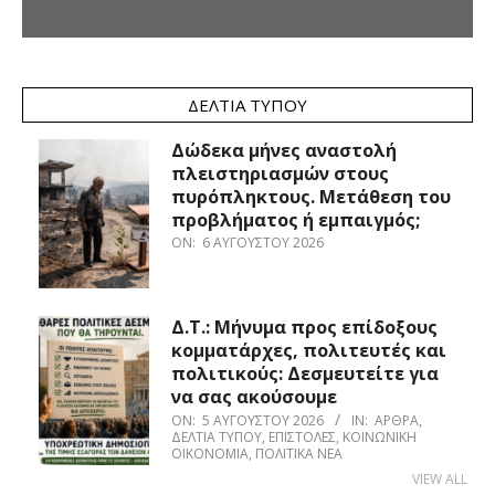
ΔΕΛΤΊΑ ΤΎΠΟΥ
Δώδεκα μήνες αναστολή
πλειστηριασμών στους
πυρόπληκτους. Μετάθεση του
προβλήματος ή εμπαιγμός;
ON:
6 ΑΥΓΟΎΣΤΟΥ 2026
Δ.Τ.: Μήνυμα προς επίδοξους
κομματάρχες, πολιτευτές και
πολιτικούς: Δεσμευτείτε για
να σας ακούσουμε
ON:
5 ΑΥΓΟΎΣΤΟΥ 2026
IN:
ΆΡΘΡΑ
,
ΔΕΛΤΊΑ ΤΎΠΟΥ
,
ΕΠΙΣΤΟΛΈΣ
,
ΚΟΙΝΩΝΙΚΉ
ΟΙΚΟΝΟΜΊΑ
,
ΠΟΛΙΤΙΚΆ ΝΈΑ
VIEW ALL