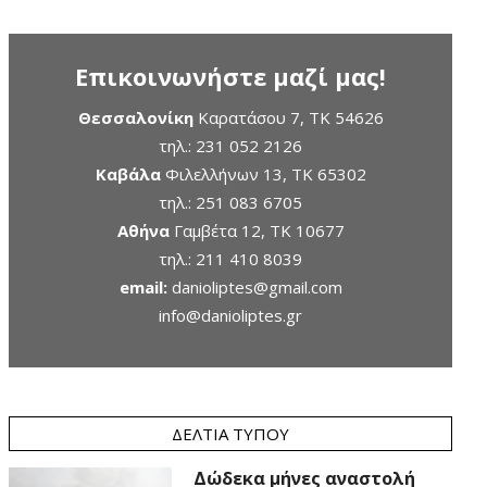
Επικοινωνήστε μαζί μας!
Θεσσαλονίκη
Καρατάσου 7, TK 54626
τηλ.:
231 052 2126
Καβάλα
Φιλελλήνων 13, ΤΚ 65302
τηλ.:
251 083 6705
Αθήνα
Γαμβέτα 12, ΤΚ 10677
τηλ.:
211 410 8039
email:
danioliptes@gmail.com
info@danioliptes.gr
ΔΕΛΤΊΑ ΤΎΠΟΥ
Δώδεκα μήνες αναστολή