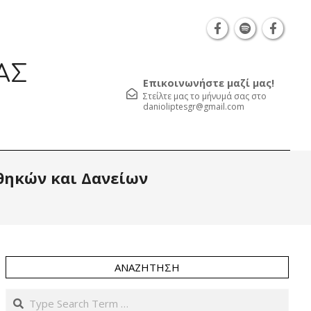
Θεσσαλονίκη Καρατάσου 7, TK 54626 τηλ.: 231 0
ΑΣ
Επικοινωνήστε μαζί μας!
Στείλτε μας το μήνυμά σας στο
danioliptesgr@gmail.com
Prim
θηκών και Δανείων
Navi
Men
ΑΝΑΖΉΤΗΣΗ
Search