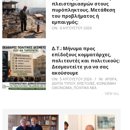
πλειστηριασμών στους
πυρόπληκτους. Μετάθεση
του προβλήματος ή
εμπαιγμός;
ON:
6 ΑΥΓΟΎΣΤΟΥ 2026
Δ.Τ.: Μήνυμα προς
επίδοξους κομματάρχες,
πολιτευτές και πολιτικούς:
Δεσμευτείτε για να σας
ακούσουμε
ON:
5 ΑΥΓΟΎΣΤΟΥ 2026
IN:
ΆΡΘΡΑ
,
ΔΕΛΤΊΑ ΤΎΠΟΥ
,
ΕΠΙΣΤΟΛΈΣ
,
ΚΟΙΝΩΝΙΚΉ
ΟΙΚΟΝΟΜΊΑ
,
ΠΟΛΙΤΙΚΆ ΝΈΑ
VIEW ALL