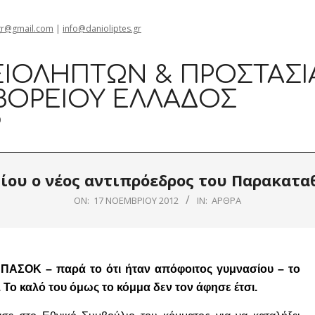
gr@gmail.com
|
info@danioliptes.gr
ΙΟΛΗΠΤΏΝ & ΠΡΟΣΤΑΣΊ
ΒΟΡΕΊΟΥ ΕΛΛΆΔΟΣ
0
ίου ο νέος αντιπρόεδρος του Παρακατα
ON:
17 ΝΟΕΜΒΡΊΟΥ 2012
IN:
ΆΡΘΡΑ
 ΠΑΣΟΚ – παρά το ότι ήταν απόφοιτος γυμνασίου – το
Το καλό του όμως το κόμμα δεν τον άφησε έτσι.