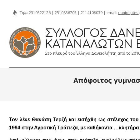
Skip
Τηλ.:
2310522126
|
2510836705
|
2114108039
| email:
danioliptes
to
content
ΣΎΛΛΟΓΟΣ ΔΑΝΕ
ΚΑΤΑΝΑΛΩΤΏΝ 
Στο πλευρό του Έλληνα Δανειολήπτη από το 201
Απόφοιτος γυμνασ
Τον λένε Θανάση Τερζή και εισήχθη ως στέλεχος του
1994 στην Αγροτική Τράπεζα, με καθήκοντα …κλητήρα. 