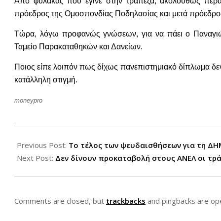
Από φύλακας που έγινε στην τράπεζα, ακολούθως πέρασ
πρόεδρος της Ομοσπονδίας Ποδηλασίας και μετά πρόεδρος 
Τώρα, λόγω προφανώς γνώσεων, για να πάει ο Παναγι
Ταμείο Παρακαταθηκών και Δανείων.
Ποιος είπε λοιπόν πως δίχως πανεπιστημιακό δίπλωμα δεν
κατάλληλη στιγμή.
moneypro
2012-
11-
Previous Post:
To τέλος των ψευδαισθήσεων για τη Δ
17
Next Post:
Δεν δίνουν προκαταβολή στους ΑΝΕΛ οι τρ
Comments are closed, but
trackbacks
and pingbacks are op