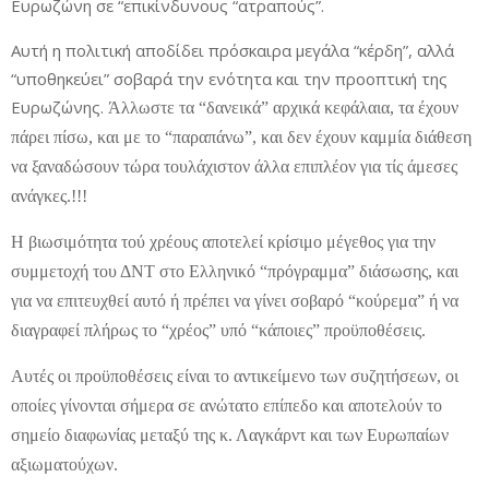
Ευρωζώνη σε “επικίνδυνους “ατραπούς”.
Αυτή η πολιτική αποδίδει πρόσκαιρα μεγάλα “κέρδη”, αλλά
“υποθηκεύει” σοβαρά την ενότητα και την προοπτική της
Ευρωζώνης.
Άλλωστε τα “δανεικά” αρχικά κεφάλαια, τα έχουν
πάρει πίσω, και με το “παραπάνω”, και δεν έχουν καμμία διάθεση
να ξαναδώσουν τώρα τουλάχιστον άλλα επιπλέον για τίς άμεσες
ανάγκες.!!!
Η βιωσιμότητα τού χρέους αποτελεί κρίσιμο μέγεθος για την
συμμετοχή του ΔΝΤ στο Ελληνικό “πρόγραμμα” διάσωσης, και
για να επιτευχθεί αυτό ή πρέπει να γίνει σοβαρό “κούρεμα” ή να
διαγραφεί πλήρως το “χρέος” υπό “κάποιες” προϋποθέσεις.
Αυτές οι προϋποθέσεις είναι το αντικείμενο των συζητήσεων, οι
οποίες γίνονται σήμερα σε ανώτατο επίπεδο και αποτελούν το
σημείο διαφωνίας μεταξύ της κ. Λαγκάρντ και των Ευρωπαίων
αξιωματούχων.