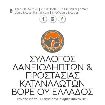
Θεσσαλονίκη Καρατάσου 7, TK 54626 τηλ.:
Skip
Τηλ.:
2310522126
|
2510836705
|
2114108039
| email:
danioliptesgr@gmail.com
|
info@danioliptes.gr
to
content
ΣΎΛΛΟΓΟΣ
ΔΑΝΕΙΟΛΗΠΤΏΝ &
ΠΡΟΣΤΑΣΊΑΣ
ΚΑΤΑΝΑΛΩΤΏΝ
ΒΟΡΕΊΟΥ ΕΛΛΆΔΟΣ
Στο πλευρό του Έλληνα Δανειολήπτη από το 2010