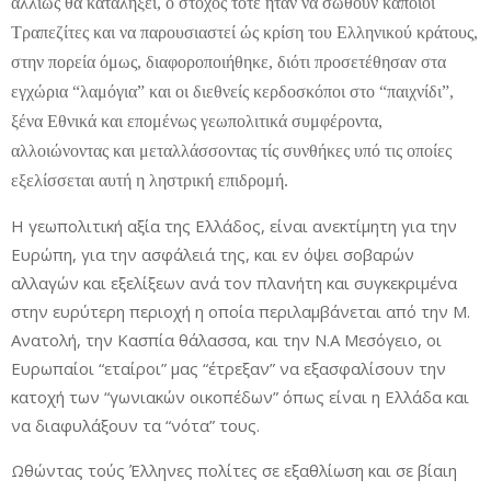
αλλιώς θα καταλήξει, ο στόχος τότε ήταν να σωθούν κάποιοι
Τραπεζίτες και να παρουσιαστεί ώς κρίση του Ελληνικού κράτους,
στην πορεία όμως, διαφοροποιήθηκε, διότι προσετέθησαν στα
εγχώρια “λαμόγια” και οι διεθνείς κερδοσκόποι στο “παιχνίδι”,
ξένα Εθνικά και επομένως γεωπολιτικά συμφέροντα,
αλλοιώνοντας και μεταλλάσσοντας τίς συνθήκες υπό τις οποίες
εξελίσσεται αυτή η ληστρική επιδρομή.
Η γεωπολιτική αξία της Ελλάδος, είναι ανεκτίμητη για την
Ευρώπη, για την ασφάλειά της, και εν όψει σοβαρών
αλλαγών και εξελίξεων ανά τον πλανήτη και συγκεκριμένα
στην ευρύτερη περιοχή η οποία περιλαμβάνεται από την Μ.
Ανατολή, την Κασπία θάλασσα, και την Ν.Α Μεσόγειο, οι
Ευρωπαίοι “εταίροι” μας “έτρεξαν” να εξασφαλίσουν την
κατοχή των “γωνιακών οικοπέδων” όπως είναι η Ελλάδα και
να διαφυλάξουν τα “νότα” τους.
Ωθώντας τούς Έλληνες πολίτες σε εξαθλίωση και σε βίαιη