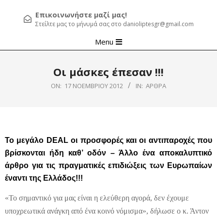
Επικοινωνήστε μαζί μας!
Στείλτε μας το μήνυμά σας στο danioliptesgr@gmail.com
Primary
Menu
Navigation
Menu
Οι μάσκες έπεσαν !!!
ON:
17 ΝΟΕΜΒΡΊΟΥ 2012
IN:
ΆΡΘΡΑ
Το μεγάλο
DEAL
οι προσφορές και οι αντιπαροχές που
βρίσκονται ήδη καθ’ οδόν – Άλλο ένα αποκαλυπτικό
άρθρο για τις πραγματικές επιδιώξεις των Ευρωπαίων
έναντι της Ελλάδος!!!
«Το σημαντικό για μας είναι η ελεύθερη αγορά, δεν έχουμε
υποχρεωτικά ανάγκη από ένα κοινό νόμισμα», δήλωσε ο κ. Άντον