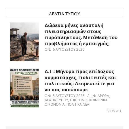
ΔΕΛΤΊΑ ΤΎΠΟΥ
Δώδεκα μήνες αναστολή
πλειστηριασμών στους
πυρόπληκτους. Μετάθεση του
προβλήματος ή εμπαιγμός;
ON:
6 ΑΥΓΟΎΣΤΟΥ 2026
Δ.Τ.: Μήνυμα προς επίδοξους
κομματάρχες, πολιτευτές και
πολιτικούς: Δεσμευτείτε για
να σας ακούσουμε
ON:
5 ΑΥΓΟΎΣΤΟΥ 2026
IN:
ΆΡΘΡΑ
,
ΔΕΛΤΊΑ ΤΎΠΟΥ
,
ΕΠΙΣΤΟΛΈΣ
,
ΚΟΙΝΩΝΙΚΉ
ΟΙΚΟΝΟΜΊΑ
,
ΠΟΛΙΤΙΚΆ ΝΈΑ
VIEW ALL