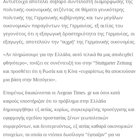
Αντίστοιχα αποτελεί σοβαρό συντελεστή διαμόρφωσης της
πολιτικής-οικονομικής ατζέντας σε θέματα γενικότερης
πολιτικής της Γερμανικής κυβέρνησης και των μεγάλων
οικονομικών παραγόντων της Γερμανίας, εξ αιτίας του
γεγονότος ότι η εξαγωγική δραστηριότητα της Γερμανίας, οι
εξαγωγές, αποτελούν την “αιχμή” της Γερμανικής οικονομίας.
«Αν πληρώσουμε για την Ελλάδα, αυτό τελικά θα μας αποδειχθεί
φθηνότερο», τονίζει σε συνέντευξή του στην “Stuttgarter Zeitung
και προσθέτει ότι η Ρωσία και η Κίνα «ευχαρίστως θα αποκτούσαν
μια βάση στην Μεσόγειο».
Επομένως δικαιώνονται οι Aegean Times. gr και όσοι κατά
καιρούς υποστήριζαν ότι το πρόβλημα στην Ελλάδα
δημιουργήθηκε εξ αιτίας, κυρίως, συγκεκριμένης προσέγγισης και
εφαρμογής σχεδίου προστασίας ξένων γεωπολιτικών
συμφερόντων, και δευτερευόντως, εξ αιτίας καθαρά οικονομικών
στοιχείων, τα οποία οι ντόπιοι δωσίλογοι “έφτιαξαν” για να