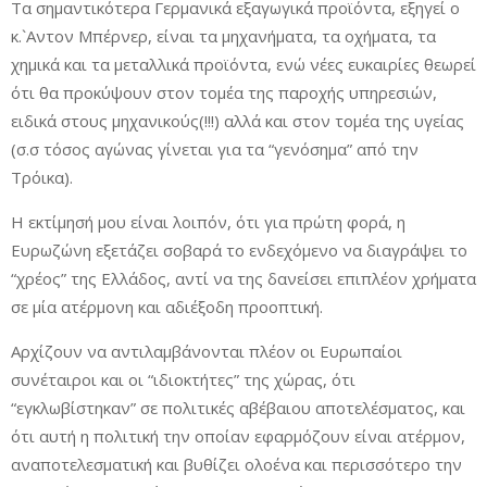
Τα σημαντικότερα Γερμανικά εξαγωγικά προϊόντα, εξηγεί ο
κ.`Αντον Μπέρνερ, είναι τα μηχανήματα, τα οχήματα, τα
χημικά και τα μεταλλικά προϊόντα, ενώ νέες ευκαιρίες θεωρεί
ότι θα προκύψουν στον τομέα της παροχής υπηρεσιών,
ειδικά στους μηχανικούς(!!!) αλλά και στον τομέα της υγείας
(σ.σ τόσος αγώνας γίνεται για τα “γενόσημα” από την
Τρόικα).
Η εκτίμησή μου είναι λοιπόν, ότι για πρώτη φορά, η
Ευρωζώνη εξετάζει σοβαρά το ενδεχόμενο να διαγράψει το
“χρέος” της Ελλάδος, αντί να της δανείσει επιπλέον χρήματα
σε μία ατέρμονη και αδιέξοδη προοπτική.
Αρχίζουν να αντιλαμβάνονται πλέον οι Ευρωπαίοι
συνέταιροι και οι “ιδιοκτήτες” της χώρας, ότι
“εγκλωβίστηκαν” σε πολιτικές αβέβαιου αποτελέσματος, και
ότι αυτή η πολιτική την οποίαν εφαρμόζουν είναι ατέρμον,
αναποτελεσματική και βυθίζει ολοένα και περισσότερο την