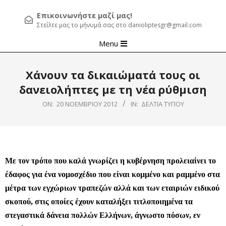
Επικοινωνήστε μαζί μας!
Στείλτε μας το μήνυμά σας στο danioliptesgr@gmail.com
Primary
Menu
Navigation
Menu
Χάνουν τα δικαιώματά τους οι
δανειολήπτες με τη νέα ρύθμιση
ON:
20 ΝΟΕΜΒΡΊΟΥ 2012
IN:
ΔΕΛΤΊΑ ΤΎΠΟΥ
Με τον τρόπο που καλά γνωρίζει η κυβέρνηση προλειαίνει το
έδαφος για ένα νομοσχέδιο που είναι κομμένο και ραμμένο στα
μέτρα των εγχώριων τραπεζών αλλά και των εταιριών ειδικού
σκοπού, στις οποίες έχουν καταλήξει τιτλοποιημένα τα
στεγαστικά δάνεια πολλών Ελλήνων, άγνωστο πόσων, εν