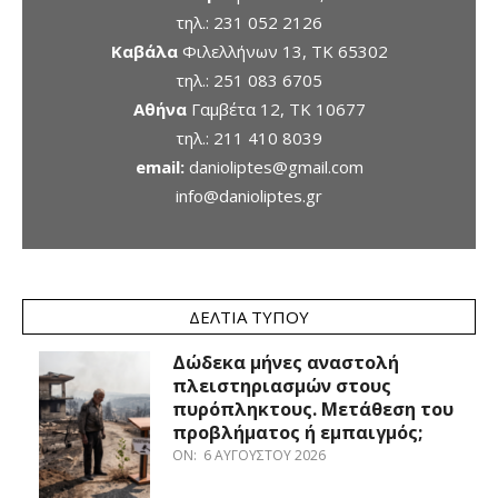
τηλ.:
231 052 2126
Καβάλα
Φιλελλήνων 13, ΤΚ 65302
τηλ.:
251 083 6705
Αθήνα
Γαμβέτα 12, ΤΚ 10677
τηλ.:
211 410 8039
email:
danioliptes@gmail.com
info@danioliptes.gr
ΔΕΛΤΊΑ ΤΎΠΟΥ
Δώδεκα μήνες αναστολή
πλειστηριασμών στους
πυρόπληκτους. Μετάθεση του
προβλήματος ή εμπαιγμός;
ON:
6 ΑΥΓΟΎΣΤΟΥ 2026