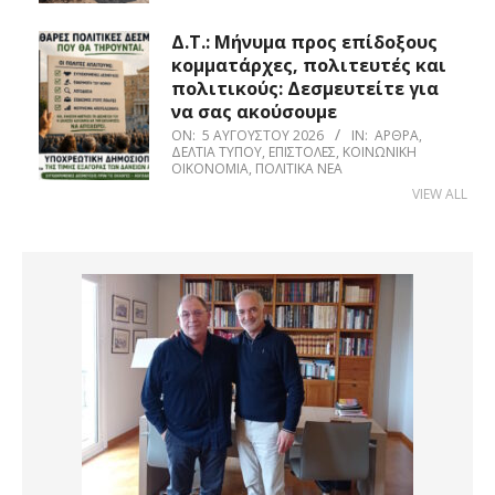
Δ.Τ.: Μήνυμα προς επίδοξους
κομματάρχες, πολιτευτές και
πολιτικούς: Δεσμευτείτε για
να σας ακούσουμε
ON:
5 ΑΥΓΟΎΣΤΟΥ 2026
IN:
ΆΡΘΡΑ
,
ΔΕΛΤΊΑ ΤΎΠΟΥ
,
ΕΠΙΣΤΟΛΈΣ
,
ΚΟΙΝΩΝΙΚΉ
ΟΙΚΟΝΟΜΊΑ
,
ΠΟΛΙΤΙΚΆ ΝΈΑ
VIEW ALL