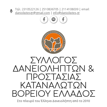
Θεσσαλονίκη Καρατάσου 7, TK 54626 
Skip
Τηλ.:
2310522126
|
2510836705
|
2114108039
| email:
danioliptesgr@gmail.com
|
info@danioliptes.gr
to
content
ΣΎΛΛΟΓΟΣ
ΔΑΝΕΙΟΛΗΠΤΏΝ &
ΠΡΟΣΤΑΣΊΑΣ
ΚΑΤΑΝΑΛΩΤΏΝ
ΒΟΡΕΊΟΥ ΕΛΛΆΔΟΣ
Στο πλευρό του Έλληνα Δανειολήπτη από το 2010