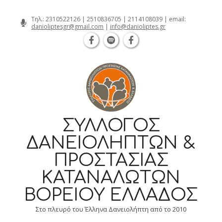
Θεσσαλονίκη Καρατάσου 7, TK 54626 τη
Skip
Τηλ.:
2310522126
|
2510836705
|
2114108039
| email:
danioliptesgr@gmail.com
|
info@danioliptes.gr
to
content
ΣΎΛΛΟΓΟΣ
ΔΑΝΕΙΟΛΗΠΤΏΝ &
ΠΡΟΣΤΑΣΊΑΣ
ΚΑΤΑΝΑΛΩΤΏΝ
ΒΟΡΕΊΟΥ ΕΛΛΆΔΟΣ
Στο πλευρό του Έλληνα Δανειολήπτη από το 2010