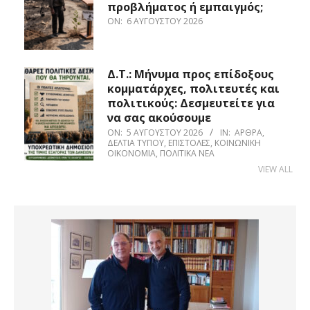
προβλήματος ή εμπαιγμός;
ON:
6 ΑΥΓΟΎΣΤΟΥ 2026
Δ.Τ.: Μήνυμα προς επίδοξους
κομματάρχες, πολιτευτές και
πολιτικούς: Δεσμευτείτε για
να σας ακούσουμε
ON:
5 ΑΥΓΟΎΣΤΟΥ 2026
IN:
ΆΡΘΡΑ
,
ΔΕΛΤΊΑ ΤΎΠΟΥ
,
ΕΠΙΣΤΟΛΈΣ
,
ΚΟΙΝΩΝΙΚΉ
ΟΙΚΟΝΟΜΊΑ
,
ΠΟΛΙΤΙΚΆ ΝΈΑ
VIEW ALL