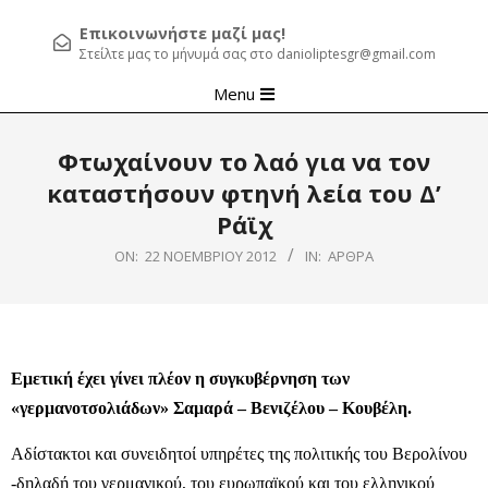
Επικοινωνήστε μαζί μας!
Στείλτε μας το μήνυμά σας στο danioliptesgr@gmail.com
Primary
Menu
Navigation
Menu
Φτωχαίνουν το λαό για να τον
καταστήσουν φτηνή λεία του Δ’
Ράϊχ
ON:
22 ΝΟΕΜΒΡΊΟΥ 2012
IN:
ΆΡΘΡΑ
Εμετική έχει γίνει πλέον η συγκυβέρνηση των
«γερμανοτσολιάδων» Σαμαρά – Βενιζέλου – Κουβέλη.
Αδίστακτοι και συνειδητοί υπηρέτες της πολιτικής του Βερολίνου
-δηλαδή του γερμανικού, του ευρωπαϊκού και του ελληνικού