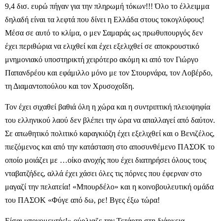
9,4 δισ. ευρώ πήγαν για την πληρωμή τόκων!!! Όλο το έλλειμμα
δηλαδή είναι τα λεφτά που δίνει η Ελλάδα στους τοκογλύφους!
Μέσα σε αυτό το κλίμα, ο μεν Σαμαράς ως πρωθυπουργός δεν
έχει περιθώρια να ελιχθεί και έχει εξελιχθεί σε αποκρουστικό
μνημονιακό υποστηρικτή χειρότερο ακόμη κι από τον Γιώργο
Παπανδρέου και εφάμιλλο μόνο με τον Στουρνάρα, τον Λοβέρδο,
τη Διαμαντοπούλου και τον Χρυσοχοΐδη.
Τον έχει σιχαθεί βαθιά όλη η χώρα και η συντριπτική πλειοψηφία
του ελληνικού λαού δεν βλέπει την ώρα να απαλλαγεί από δαύτον.
Σε απωθητικό πολιτικό καραγκιόζη έχει εξελιχθεί και ο Βενιζέλος,
πιεζόμενος και από την κατάσταση στο αποσυνθέμενο ΠΑΣΟΚ το
οποίο μοιάζει με …οίκο ανοχής που έχει διατηρήσει όλους τους
νταβατζήδες, αλλά έχει χάσει όλες τις πόρνες που έφερναν στο
μαγαζί την πελατεία! «Μπουρδέλο» και η κοινοβουλευτική ομάδα
του ΠΑΣΟΚ «Φύγε από δω, ρε! Βγες έξω τώρα!
Είσαι υπονομευτής!» ούρλιαζε την Τετάρτη στη διάρκεια