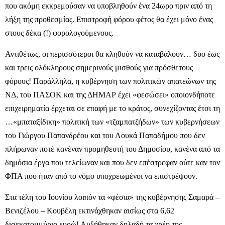
που ακόμη εκκρεμούσαν να υποβληθούν ένα 24ωρο πριν από τη
λήξη της προθεσμίας. Επιστροφή φόρου φέτος θα έχει μόνο ένας
στους δέκα (!) φορολογούμενους.
Αντιθέτως, οι περισσότεροι θα κληθούν να καταβάλουν… δυο έως
και τρεις ολόκληρους σημερινούς μισθούς για πρόσθετους
φόρους! Παράλληλα, η κυβέρνηση των πολιτικών απατεώνων της
ΝΔ, του ΠΑΣΟΚ και της ΔΗΜΑΡ έχει «φεσώσει» οποιονδήποτε
επιχειρηματία έρχεται σε επαφή με το κράτος, συνεχίζοντας έτσι τη
…«μπαταξίδικη» πολιτική των «τζαμπατζήδων» των κυβερνήσεων
του Γιώργου Παπανδρέου και του Λουκά Παπαδήμου που δεν
πλήρωναν ποτέ κανέναν προμηθευτή του Δημοσίου, κανένα από τα
δημόσια έργα που τελείωναν και που δεν επέστρεφαν ούτε καν τον
ΦΠΑ που ήταν από το νόμο υποχρεωμένοι να επιστρέψουν.
Στα τέλη του Ιουνίου λοιπόν τα «φέσια» της κυβέρνησης Σαμαρά –
Βενιζέλου – Κουβέλη εκτινάχθηκαν αισίως στα 6,62
δισεκατομμύρια ευρώ! Αυξήθηκαν δηλαδή τα χρέη της