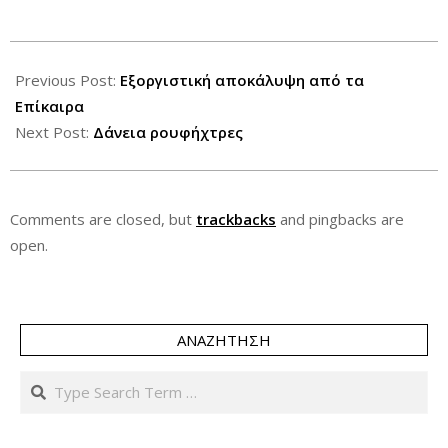
2012-
11-
Previous Post:
Εξοργιστική αποκάλυψη από τα
22
Επίκαιρα
Next Post:
Δάνεια ρουφήχτρες
Comments are closed, but
trackbacks
and pingbacks are
open.
ΑΝΑΖΉΤΗΣΗ
Search