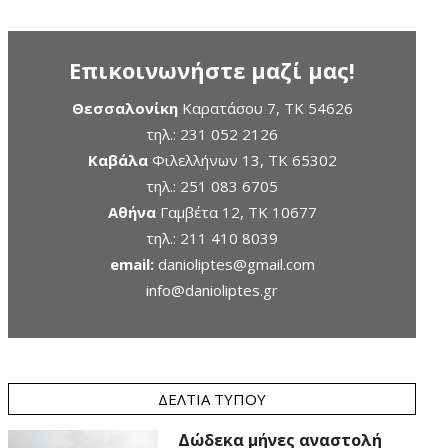
Επικοινωνήστε μαζί μας!
Θεσσαλονίκη
Καρατάσου 7, TK 54626
τηλ.:
231 052 2126
Καβάλα
Φιλελλήνων 13, ΤΚ 65302
τηλ.:
251 083 6705
Αθήνα
Γαμβέτα 12, ΤΚ 10677
τηλ.:
211 410 8039
email:
danioliptes@gmail.com
info@danioliptes.gr
ΔΕΛΤΊΑ ΤΎΠΟΥ
Δώδεκα μήνες αναστολή