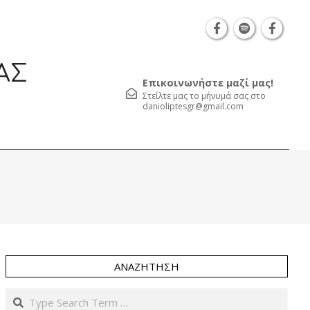
Θεσσαλονίκη Καρατάσου 7, TK 54626 τηλ.: 231 052
ΑΣ
Επικοινωνήστε μαζί μας!
Στείλτε μας το μήνυμά σας στο
danioliptesgr@gmail.com
Prim
Navi
Men
ΑΝΑΖΉΤΗΣΗ
Search