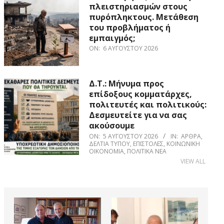
πλειστηριασμών στους
πυρόπληκτους. Μετάθεση
του προβλήματος ή
εμπαιγμός;
ON:
6 ΑΥΓΟΎΣΤΟΥ 2026
Δ.Τ.: Μήνυμα προς
επίδοξους κομματάρχες,
πολιτευτές και πολιτικούς:
Δεσμευτείτε για να σας
ακούσουμε
ON:
5 ΑΥΓΟΎΣΤΟΥ 2026
IN:
ΆΡΘΡΑ
,
ΔΕΛΤΊΑ ΤΎΠΟΥ
,
ΕΠΙΣΤΟΛΈΣ
,
ΚΟΙΝΩΝΙΚΉ
ΟΙΚΟΝΟΜΊΑ
,
ΠΟΛΙΤΙΚΆ ΝΈΑ
VIEW ALL