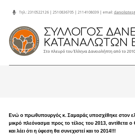
Skip
Τηλ.:
2310522126
|
2510836705
|
2114108039
| email:
danioliptes
to
content
ΣΎΛΛΟΓΟΣ ΔΑΝΕ
ΚΑΤΑΝΑΛΩΤΏΝ 
Στο πλευρό του Έλληνα Δανειολήπτη από το 201
Ενώ ο πρωθυπουργός κ. Σαμαράς υποσχέθηκε στον ελλη
μικρό πλεόνασμα προς το τέλος του 2013, αντίθετα ο
και λέει ότι η ύφεση θα συνεχιστεί και το 2014!!!