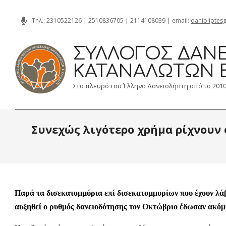
Skip
Τηλ.:
2310522126
|
2510836705
|
2114108039
| email:
danioliptes
to
content
ΣΎΛΛΟΓΟΣ ΔΑΝΕ
ΚΑΤΑΝΑΛΩΤΏΝ 
Στο πλευρό του Έλληνα Δανειολήπτη από το 201
Συνεχώς λιγότερο χρήμα ρίχνουν 
Παρά τα δισεκατομμύρια επί δισεκατομμυρίων που έχουν λάβει
αυξηθεί ο ρυθμός δανειοδότησης τον Οκτώβριο έδωσαν ακόμα