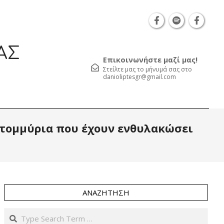
Θεσσαλονίκη Καρατάσου 7, TK 54626 τηλ.: 231 05
ΑΣ
Επικοινωνήστε μαζί μας!
Στείλτε μας το μήνυμά σας στο
danioliptesgr@gmail.com
Prim
κατομμύρια που έχουν ενθυλακώσει
Navi
Men
ΑΝΑΖΉΤΗΣΗ
Search