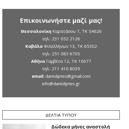
Επικοινωνήστε μαζί μας!
Θεσσαλονίκη
Καρατάσου 7, TK 54626
τηλ.:
231 052 2126
Καβάλα
Φιλελλήνων 13, ΤΚ 65302
τηλ.:
251 083 6705
Αθήνα
Γαμβέτα 12, ΤΚ 10677
τηλ.:
211 410 8039
email:
danioliptes@gmail.com
info@danioliptes.gr
ΔΕΛΤΊΑ ΤΎΠΟΥ
Δώδεκα μήνες αναστολή