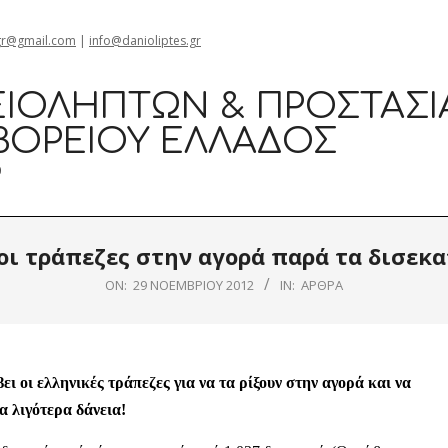
gr@gmail.com
|
info@danioliptes.gr
ΙΟΛΗΠΤΏΝ & ΠΡΟΣΤΑΣΊ
ΒΟΡΕΊΟΥ ΕΛΛΆΔΟΣ
0
οι τράπεζες στην αγορά παρά τα δισε
ON:
29 ΝΟΕΜΒΡΊΟΥ 2012
IN:
ΆΡΘΡΑ
 οι ελληνικές τράπεζες για να τα ρίξουν στην αγορά και να
 λιγότερα δάνεια!