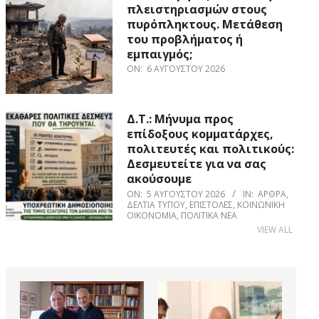
πλειστηριασμών στους
πυρόπληκτους. Μετάθεση
του προβλήματος ή
εμπαιγμός;
ON:
6 ΑΥΓΟΎΣΤΟΥ 2026
Δ.Τ.: Μήνυμα προς
επίδοξους κομματάρχες,
πολιτευτές και πολιτικούς:
Δεσμευτείτε για να σας
ακούσουμε
ON:
5 ΑΥΓΟΎΣΤΟΥ 2026
IN:
ΆΡΘΡΑ
,
ΔΕΛΤΊΑ ΤΎΠΟΥ
,
ΕΠΙΣΤΟΛΈΣ
,
ΚΟΙΝΩΝΙΚΉ
ΟΙΚΟΝΟΜΊΑ
,
ΠΟΛΙΤΙΚΆ ΝΈΑ
VIEW ALL