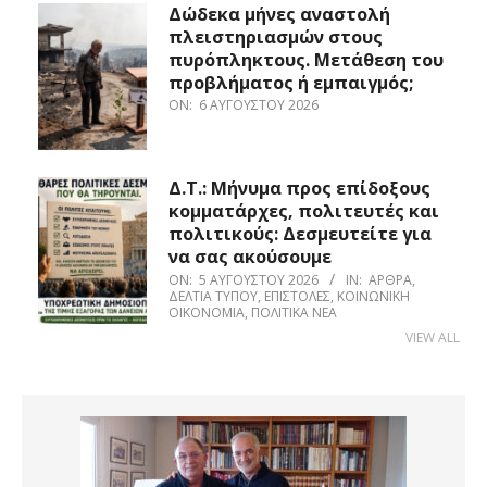
Δώδεκα μήνες αναστολή
πλειστηριασμών στους
πυρόπληκτους. Μετάθεση του
προβλήματος ή εμπαιγμός;
ON:
6 ΑΥΓΟΎΣΤΟΥ 2026
Δ.Τ.: Μήνυμα προς επίδοξους
κομματάρχες, πολιτευτές και
πολιτικούς: Δεσμευτείτε για
να σας ακούσουμε
ON:
5 ΑΥΓΟΎΣΤΟΥ 2026
IN:
ΆΡΘΡΑ
,
ΔΕΛΤΊΑ ΤΎΠΟΥ
,
ΕΠΙΣΤΟΛΈΣ
,
ΚΟΙΝΩΝΙΚΉ
ΟΙΚΟΝΟΜΊΑ
,
ΠΟΛΙΤΙΚΆ ΝΈΑ
VIEW ALL