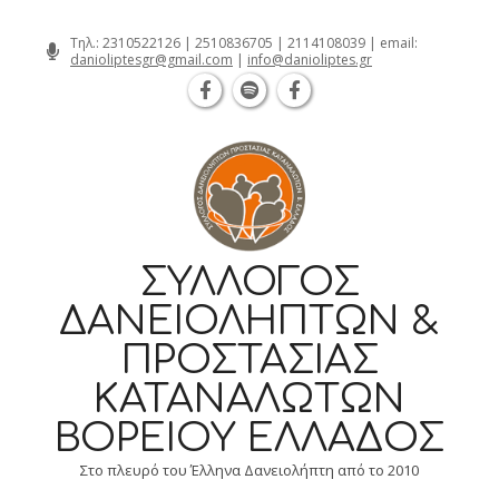
Θεσσαλονίκη Καρατάσου 7, TK 54626 
Skip
Τηλ.:
2310522126
|
2510836705
|
2114108039
| email:
danioliptesgr@gmail.com
|
info@danioliptes.gr
to
content
ΣΎΛΛΟΓΟΣ
ΔΑΝΕΙΟΛΗΠΤΏΝ &
ΠΡΟΣΤΑΣΊΑΣ
ΚΑΤΑΝΑΛΩΤΏΝ
ΒΟΡΕΊΟΥ ΕΛΛΆΔΟΣ
Στο πλευρό του Έλληνα Δανειολήπτη από το 2010