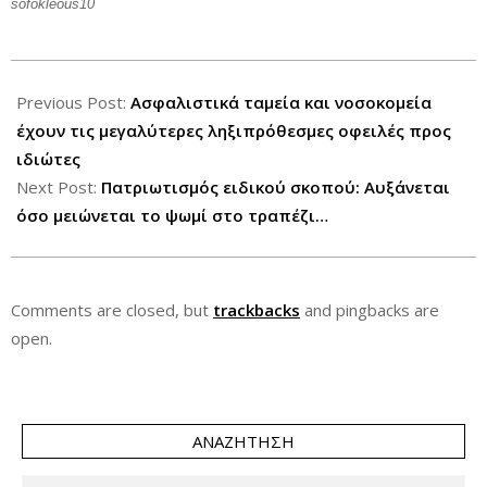
sofokleous10
2012-
11-
Previous Post:
Ασφαλιστικά ταμεία και νοσοκομεία
29
έχουν τις μεγαλύτερες ληξιπρόθεσμες οφειλές προς
ιδιώτες
Next Post:
Πατριωτισμός ειδικού σκοπού: Αυξάνεται
όσο μειώνεται το ψωμί στο τραπέζι…
Comments are closed, but
trackbacks
and pingbacks are
open.
ΑΝΑΖΉΤΗΣΗ
Search