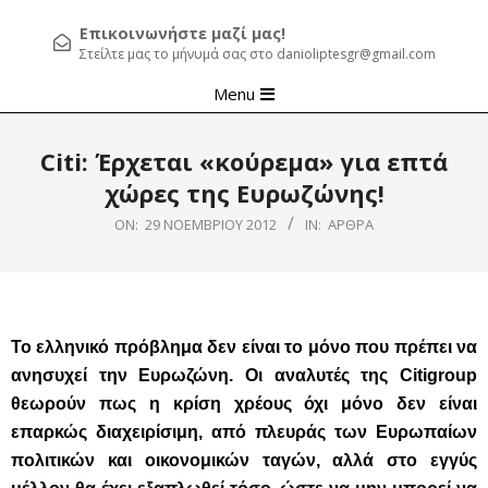
Επικοινωνήστε μαζί μας!
Στείλτε μας το μήνυμά σας στο danioliptesgr@gmail.com
Primary
Menu
Navigation
Menu
Citi: Έρχεται «κούρεμα» για επτά
χώρες της Ευρωζώνης!
ON:
29 ΝΟΕΜΒΡΊΟΥ 2012
IN:
ΆΡΘΡΑ
Το ελληνικό πρόβλημα δεν είναι το μόνο που πρέπει να
ανησυχεί την Ευρωζώνη. Οι αναλυτές της Citigroup
θεωρούν πως η κρίση χρέους όχι μόνο δεν είναι
επαρκώς διαχειρίσιμη, από πλευράς των Ευρωπαίων
πολιτικών και οικονομικών ταγών, αλλά στο εγγύς