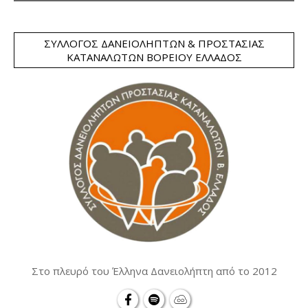
ΣΎΛΛΟΓΟΣ ΔΑΝΕΙΟΛΗΠΤΏΝ & ΠΡΟΣΤΑΣΊΑΣ
ΚΑΤΑΝΑΛΩΤΏΝ ΒΟΡΕΊΟΥ ΕΛΛΆΔΟΣ
Στο πλευρό του Έλληνα Δανειολήπτη από το 2012