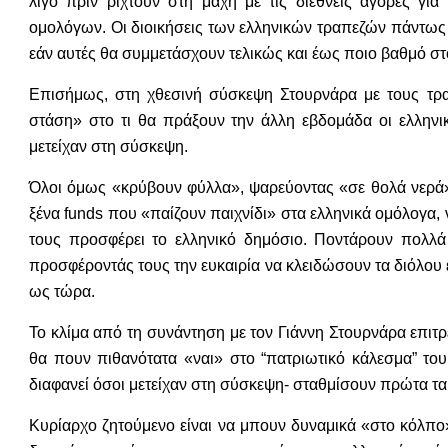
λίγο πριν ριχτούν στη μάχη με τις διεθνείς αγορές γι
ομολόγων. Οι διοικήσεις των ελληνικών τραπεζών πάντως
εάν αυτές θα συμμετάσχουν τελικώς και έως ποιο βαθμό 
Επισήμως, στη χθεσινή σύσκεψη Στουρνάρα με τους τρα
στάση» στο τι θα πράξουν την άλλη εβδομάδα οι ελληνικ
μετείχαν στη σύσκεψη.
Όλοι όμως «κρύβουν φύλλα», ψαρεύοντας «σε θολά νερά» 
ξένα funds που «παίζουν παιχνίδι» στα ελληνικά ομόλογα
τους προσφέρει το ελληνικό δημόσιο. Ποντάρουν πολλά
προσφέροντάς τους την ευκαιρία να κλειδώσουν τα διόλο
ως τώρα.
Το κλίμα από τη συνάντηση με τον Γιάννη Στουρνάρα επιτρ
θα πουν πιθανότατα «ναι» στο “πατριωτικό κάλεσμα” τ
διαφανεί όσοι μετείχαν στη σύσκεψη- σταθμίσουν πρώτα τα κ
Κυρίαρχο ζητούμενο είναι να μπουν δυναμικά «στο κόλπο»