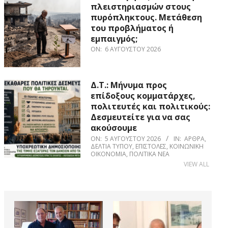
πλειστηριασμών στους
πυρόπληκτους. Μετάθεση
του προβλήματος ή
εμπαιγμός;
ON:
6 ΑΥΓΟΎΣΤΟΥ 2026
Δ.Τ.: Μήνυμα προς
επίδοξους κομματάρχες,
πολιτευτές και πολιτικούς:
Δεσμευτείτε για να σας
ακούσουμε
ON:
5 ΑΥΓΟΎΣΤΟΥ 2026
IN:
ΆΡΘΡΑ
,
ΔΕΛΤΊΑ ΤΎΠΟΥ
,
ΕΠΙΣΤΟΛΈΣ
,
ΚΟΙΝΩΝΙΚΉ
ΟΙΚΟΝΟΜΊΑ
,
ΠΟΛΙΤΙΚΆ ΝΈΑ
VIEW ALL