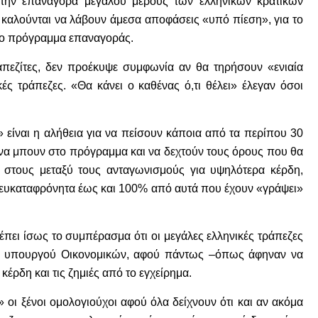
α την επαναγορά μεγάλου μέρους των ελληνικών κρατικών
 καλούνται να λάβουν άμεσα αποφάσεις «υπό πίεση», για το
στο πρόγραμμα επαναγοράς.
πεζίτες, δεν προέκυψε συμφωνία αν θα τηρήσουν «ενιαία
ές τράπεζες. «Θα κάνει ο καθένας ό,τι θέλει» έλεγαν όσοι
είναι η αλήθεια για να πείσουν κάποια από τα περίπου 30
, να μπουν στο πρόγραμμα και να δεχτούν τους όρους που θα
 στους μεταξύ τους ανταγωνισμούς για υψηλότερα κέρδη,
υ ευκαταφρόνητα έως και 100% από αυτά που έχουν «γράψει»
έπει ίσως το συμπέρασμα ότι οι μεγάλες ελληνικές τράπεζες
ου υπουργού Οικονομικών, αφού πάντως –όπως άφηναν να
έρδη και τις ζημιές από το εγχείρημα.
 οι ξένοι ομολογιούχοι αφού όλα δείχνουν ότι και αν ακόμα