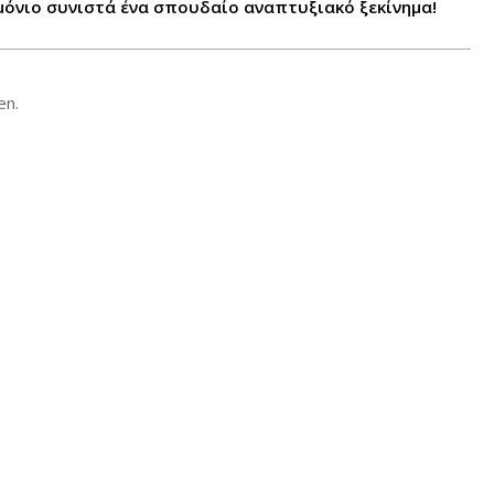
μόνιο συνιστά ένα σπουδαίο αναπτυξιακό ξεκίνημα!
en.