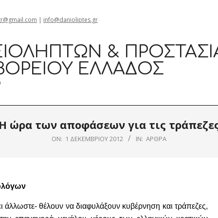
gr@gmail.com
|
info@danioliptes.gr
ΙΟΛΗΠΤΏΝ & ΠΡΟΣΤΑΣΊ
ΒΟΡΕΊΟΥ ΕΛΛΆΔΟΣ
0
Η ώρα των αποφάσεων για τις τράπεζε
ON:
1 ΔΕΚΕΜΒΡΊΟΥ 2012
IN:
ΆΡΘΡΑ
μολόγων
ει άλλωστε- θέλουν να διαφυλάξουν κυβέρνηση και τράπεζες,