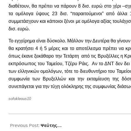
διαθέτουν, θα πρέπει να πάρουν 8 δισ. ευρώ στο χέρι –
τα ομόλογα ύψους 23 δισ. “παραιτούμενοι” από άλλα 1
συμμετάσχουν και κάποιοι ξένοι με ομόλογα αξίας τουλάχι
δισ. ευρώ.
Το εγχείρημα είναι δύσκολο. Μάλλον την Δευτέρα θα γίνου
θα κρατήσει 4 ή 5 μέρες και το αποτέλεσμα πρέπει να κριθ
όπως έκανε ξεκάθαρο την Τετάρτη από τις Βρυξέλλες η Κρι
εκπρόσωπος του Ταμείου, Τζέρυ Ράις. Αν το ΔΝΤ δεν δει
των ελληνικών ομολόγων, τότε το διευθυντήριο του Ταμείου
συμφωνία των Βρυξελλών και την εκταμίευση της δόση
συνεπάγεται για την τύχη ολόκληρης της συμφωνίας διάσω
sofokleous10
2012-
12-
Previous Post:
Ψεύτης….