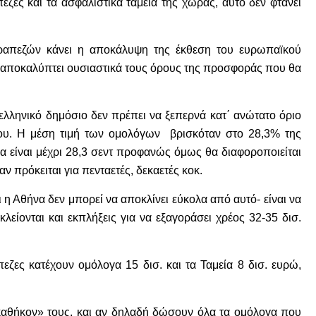
εζες και τα ασφαλιστικά ταμεία της χώρας, αυτό δεν φτάνει
 τραπεζών κάνει η αποκάλυψη της έκθεση του ευρωπαϊκού
αι αποκαλύπτει ουσιαστικά τους όρους της προσφοράς που θα
 ελληνικό δημόσιο δεν πρέπει να ξεπερνά κατ΄ ανώτατο όριο
ίου. Η μέση τιμή των ομολόγων βρισκόταν στο 28,3% της
 να είναι μέχρι 28,3 σεντ προφανώς όμως θα διαφοροποιείται
 πρόκειται για πενταετές, δεκαετές κοκ.
η Αθήνα δεν μπορεί να αποκλίνει εύκολα από αυτό- είναι να
είονται και εκπλήξεις για να εξαγοράσει χρέος 32-35 δισ.
πεζες κατέχουν ομόλογα 15 δισ. και τα Ταμεία 8 δισ. ευρώ,
ό καθήκον» τους, και αν δηλαδή δώσουν όλα τα ομόλογα που