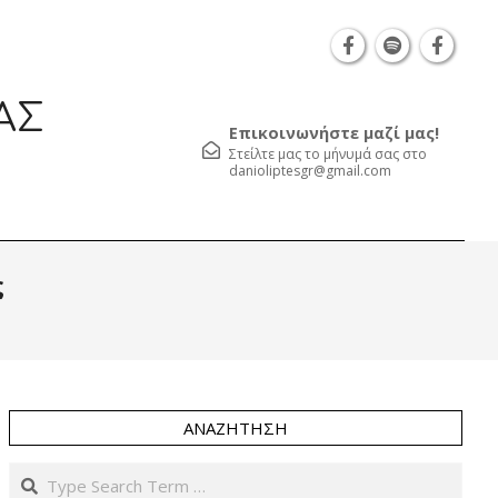
Θεσσαλονίκη Καρατάσου 7, TK 54626 τηλ.: 231 05
ΑΣ
Επικοινωνήστε μαζί μας!
Στείλτε μας το μήνυμά σας στο
danioliptesgr@gmail.com
Prim
ς
Navi
Men
ΑΝΑΖΉΤΗΣΗ
Search