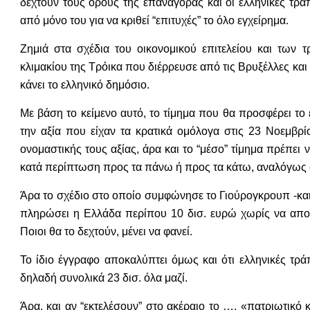
δεχτούν τους όρους της επαναγοράς και οι ελληνικές τράπ
από μόνο του για να κριθεί “επιτυχές” το όλο εγχείρημα.
Ζημιά στα σχέδια του οικονομικού επιτελείου και των
κλιμακίου της Τρόικα που διέρρευσε από τις Βρυξέλλες κ
κάνει το ελληνικό δημόσιο.
Με βάση το κείμενο αυτό, το τίμημα που θα προσφέρει το
την αξία που είχαν τα κρατικά ομόλογα στις 23 Νοεμβρ
ονομαστικής τους αξίας, άρα και το “μέσο” τίμημα πρέπει
κατά περίπτωση προς τα πάνω ή προς τα κάτω, αναλόγως αν
Άρα το σχέδιο στο οποίο συμφώνησε το Γιούρογκρουπ -και 
πληρώσει η Ελλάδα περίπου 10 δισ. ευρώ χωρίς να αποκλ
Ποιοι θα το δεχτούν, μένει να φανεί.
Το ίδιο έγγραφο αποκαλύπτει όμως και ότι ελληνικές τρά
δηλαδή συνολικά 23 δισ. όλα μαζί.
Άρα, και αν “εκτελέσουν” στο ακέραιο το …. «πατριωτικ