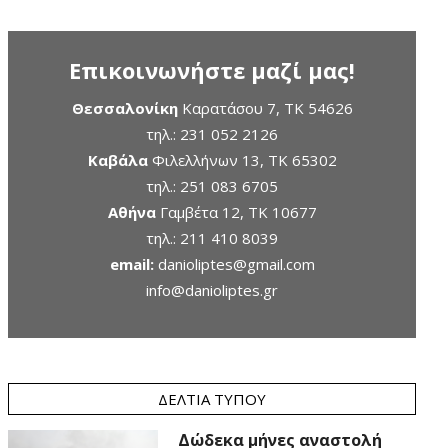
Επικοινωνήστε μαζί μας!
Θεσσαλονίκη
Καρατάσου 7, TK 54626
τηλ.:
231 052 2126
Καβάλα
Φιλελλήνων 13, ΤΚ 65302
τηλ.:
251 083 6705
Αθήνα
Γαμβέτα 12, ΤΚ 10677
τηλ.:
211 410 8039
email:
danioliptes@gmail.com
info@danioliptes.gr
ΔΕΛΤΊΑ ΤΎΠΟΥ
Δώδεκα μήνες αναστολή