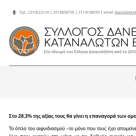
Skip
Τηλ.:
2310522126
|
2510836705
|
2114108039
| email:
danioliptes
to
content
ΣΎΛΛΟΓΟΣ ΔΑΝΕ
ΚΑΤΑΝΑΛΩΤΏΝ 
Στο πλευρό του Έλληνα Δανειολήπτη από το 201
Στο 28,3% της αξίας τους θα γίνει η επαναγορά των ο
Το όπλο του αιφνιδιασμού –το μόνο που τους έχει απομείν