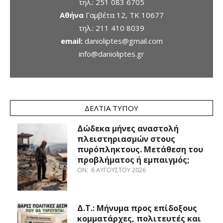
τηλ.:
251 083 6705
Αθήνα
Γαμβέτα 12, ΤΚ 10677
τηλ.:
211 410 8039
email:
danioliptes@gmail.com
info@danioliptes.gr
ΔΕΛΤΊΑ ΤΎΠΟΥ
Δώδεκα μήνες αναστολή
πλειστηριασμών στους
πυρόπληκτους. Μετάθεση του
προβλήματος ή εμπαιγμός;
ON:
6 ΑΥΓΟΎΣΤΟΥ 2026
Δ.Τ.: Μήνυμα προς επίδοξους
κομματάρχες, πολιτευτές και