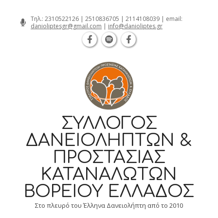
Θεσσαλονίκη Καρατάσου 7, TK 54626 
Skip
Τηλ.:
2310522126
|
2510836705
|
2114108039
| email:
danioliptesgr@gmail.com
|
info@danioliptes.gr
to
content
ΣΎΛΛΟΓΟΣ
ΔΑΝΕΙΟΛΗΠΤΏΝ &
ΠΡΟΣΤΑΣΊΑΣ
ΚΑΤΑΝΑΛΩΤΏΝ
ΒΟΡΕΊΟΥ ΕΛΛΆΔΟΣ
Στο πλευρό του Έλληνα Δανειολήπτη από το 2010