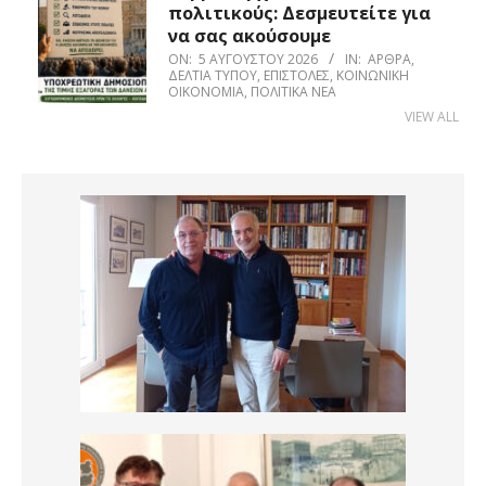
πολιτικούς: Δεσμευτείτε για
να σας ακούσουμε
ON:
5 ΑΥΓΟΎΣΤΟΥ 2026
IN:
ΆΡΘΡΑ
,
ΔΕΛΤΊΑ ΤΎΠΟΥ
,
ΕΠΙΣΤΟΛΈΣ
,
ΚΟΙΝΩΝΙΚΉ
ΟΙΚΟΝΟΜΊΑ
,
ΠΟΛΙΤΙΚΆ ΝΈΑ
VIEW ALL