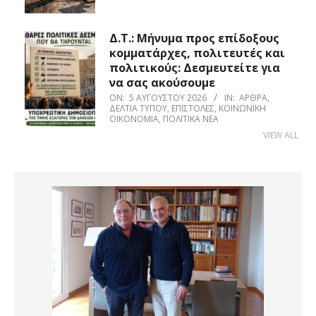
Δ.Τ.: Μήνυμα προς επίδοξους
κομματάρχες, πολιτευτές και
πολιτικούς: Δεσμευτείτε για
να σας ακούσουμε
ON:
5 ΑΥΓΟΎΣΤΟΥ 2026
IN:
ΆΡΘΡΑ
,
ΔΕΛΤΊΑ ΤΎΠΟΥ
,
ΕΠΙΣΤΟΛΈΣ
,
ΚΟΙΝΩΝΙΚΉ
ΟΙΚΟΝΟΜΊΑ
,
ΠΟΛΙΤΙΚΆ ΝΈΑ
VIEW ALL