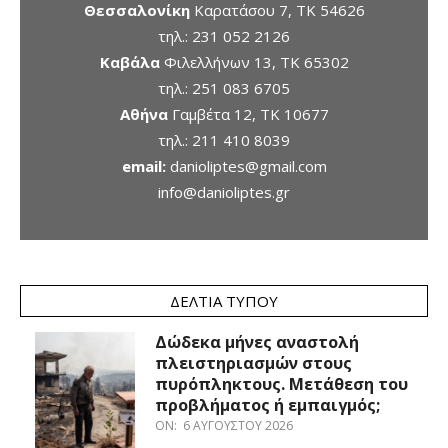
Θεσσαλονίκη
Καρατάσου 7, TK 54626
τηλ.:
231 052 2126
Καβάλα
Φιλελλήνων 13, ΤΚ 65302
τηλ.:
251 083 6705
Αθήνα
Γαμβέτα 12, ΤΚ 10677
τηλ.:
211 410 8039
email:
danioliptes@gmail.com
info@danioliptes.gr
ΔΕΛΤΊΑ ΤΎΠΟΥ
Δώδεκα μήνες αναστολή
πλειστηριασμών στους
πυρόπληκτους. Μετάθεση του
προβλήματος ή εμπαιγμός;
ON:
6 ΑΥΓΟΎΣΤΟΥ 2026