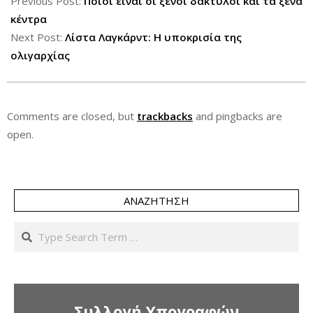
01-
Previous Post:
Ποιοι είναι οι ξένοι δάκτυλοι και τα ξένα
01
κέντρα
Next Post:
Λίστα Λαγκάρντ: Η υποκρισία της
ολιγαρχίας
Comments are closed, but
trackbacks
and pingbacks are
open.
ΑΝΑΖΉΤΗΣΗ
Search
Συλλογή Υπογραφών