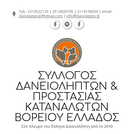
Θεσσαλονίκη Καρατάσου 7, TK 54626
Skip
Τηλ.:
2310522126
|
2510836705
|
2114108039
| email:
danioliptesgr@gmail.com
|
info@danioliptes.gr
to
content
ΣΎΛΛΟΓΟΣ
ΔΑΝΕΙΟΛΗΠΤΏΝ &
ΠΡΟΣΤΑΣΊΑΣ
ΚΑΤΑΝΑΛΩΤΏΝ
ΒΟΡΕΊΟΥ ΕΛΛΆΔΟΣ
Στο πλευρό του Έλληνα Δανειολήπτη από το 2010