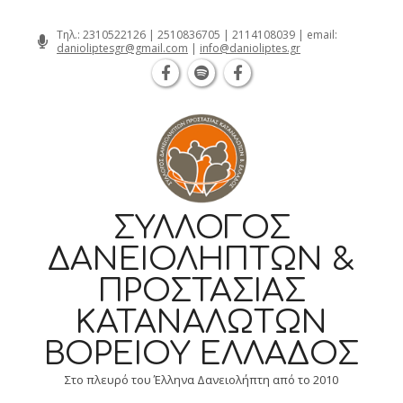
Θεσσαλονίκη Καρατάσου 7, TK 54626 
Skip
Τηλ.:
2310522126
|
2510836705
|
2114108039
| email:
danioliptesgr@gmail.com
|
info@danioliptes.gr
to
content
ΣΎΛΛΟΓΟΣ
ΔΑΝΕΙΟΛΗΠΤΏΝ &
ΠΡΟΣΤΑΣΊΑΣ
ΚΑΤΑΝΑΛΩΤΏΝ
ΒΟΡΕΊΟΥ ΕΛΛΆΔΟΣ
Στο πλευρό του Έλληνα Δανειολήπτη από το 2010