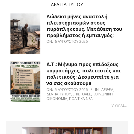
ΔΕΛΤΊΑ ΤΎΠΟΥ
Δώδεκα μήνες αναστολή
πλειστηριασμών στους
πυρόπληκτους. Μετάθεση του
προβλήματος ή εμπαιγμός;
ON:
6 ΑΥΓΟΎΣΤΟΥ 2026
Δ.Τ.: Μήνυμα προς επίδοξους
κομματάρχες, πολιτευτές και
πολιτικούς: Δεσμευτείτε για
να σας ακούσουμε
ON:
5 ΑΥΓΟΎΣΤΟΥ 2026
IN:
ΆΡΘΡΑ
,
ΔΕΛΤΊΑ ΤΎΠΟΥ
,
ΕΠΙΣΤΟΛΈΣ
,
ΚΟΙΝΩΝΙΚΉ
ΟΙΚΟΝΟΜΊΑ
,
ΠΟΛΙΤΙΚΆ ΝΈΑ
VIEW ALL