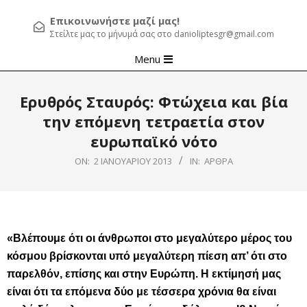
Επικοινωνήστε μαζί μας!
Στείλτε μας το μήνυμά σας στο danioliptesgr@gmail.com
Primary
Menu
Navigation
Menu
Ερυθρός Σταυρός: Φτώχεια και βία
την επόμενη τετραετία στον
ευρωπαϊκό νότο
ON:
2 ΙΑΝΟΥΑΡΊΟΥ 2013
IN:
ΆΡΘΡΑ
«Βλέπουμε ότι οι άνθρωποι στο μεγαλύτερο μέρος του
κόσμου βρίσκονται υπό μεγαλύτερη πίεση απ’ ότι στο
παρελθόν, επίσης και στην Ευρώπη. Η εκτίμησή μας
είναι ότι τα επόμενα δύο με τέσσερα χρόνια θα είναι