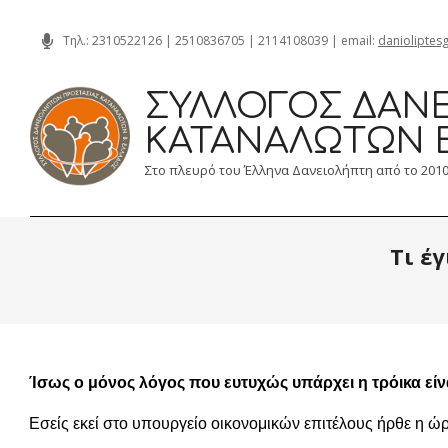
Skip
Τηλ.:
2310522126
|
2510836705
|
2114108039
| email:
danioliptes
to
content
ΣΎΛΛΟΓΟΣ ΔΑΝΕ
ΚΑΤΑΝΑΛΩΤΏΝ 
Στο πλευρό του Έλληνα Δανειολήπτη από το 201
Τι έ
Ίσως ο μόνος λόγος που ευτυχώς υπάρχει η τρόικα είν
Εσείς εκεί στο υπουργείο οικονομικών επιτέλους ήρθε η ώ