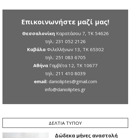
Επικοινωνήστε μαζί μας!
Θεσσαλονίκη
Καρατάσου 7, TK 54626
τηλ.:
231 052 2126
Καβάλα
Φιλελλήνων 13, ΤΚ 65302
τηλ.:
251 083 6705
Αθήνα
Γαμβέτα 12, ΤΚ 10677
τηλ.:
211 410 8039
email:
danioliptes@gmail.com
info@danioliptes.gr
ΔΕΛΤΊΑ ΤΎΠΟΥ
Δώδεκα μήνες αναστολή