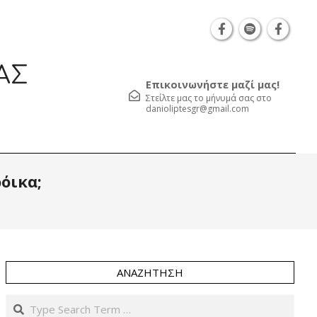
Θεσσαλονίκη Καρατάσου 7, TK 54626 τηλ.: 231 0
ΑΣ
Επικοινωνήστε μαζί μας!
Στείλτε μας το μήνυμά σας στο
danioliptesgr@gmail.com
Prim
όικα;
Navi
Men
ΑΝΑΖΉΤΗΣΗ
Search