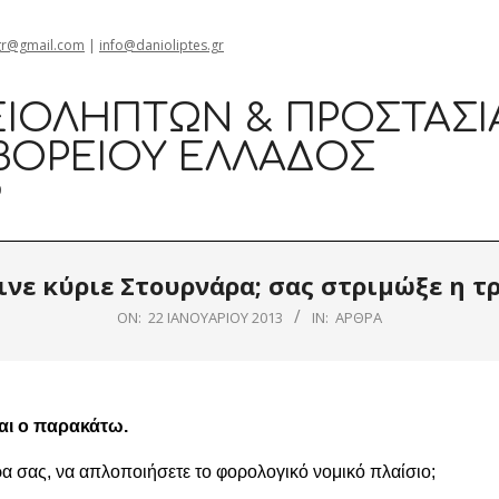
gr@gmail.com
|
info@danioliptes.gr
ΙΟΛΗΠΤΏΝ & ΠΡΟΣΤΑΣΊ
ΒΟΡΕΊΟΥ ΕΛΛΆΔΟΣ
0
γινε κύριε Στουρνάρα; σας στριμώξε η τρ
ON:
22 ΙΑΝΟΥΑΡΊΟΥ 2013
IN:
ΆΡΘΡΑ
αι ο παρακάτω.
ρα σας, να απλοποιήσετε το φορολογικό νομικό πλαίσιο;