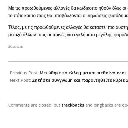
Με τις προωθούμενες αλλαγές θα κωδικοποιηθούν όλες οι 
το πότε και το πως θα υποβάλλονται οι δηλώσεις (εισόδημα,
Τέλος, με τις προωθούμενες αλλαγές θα καταστεί πιο αυστ
μεταξύ άλλων πως οι ποινές για εγκλήματα μεγάλης φοροδ
Makeleio
2013-
01-
Previous Post:
Μειώθηκε το έλλειμμα και πεθαίνουν οι
22
Next Post:
Ζητήστε συγγνώμη και παραιτηθείτε κύριε 
Comments are closed, but
trackbacks
and pingbacks are op