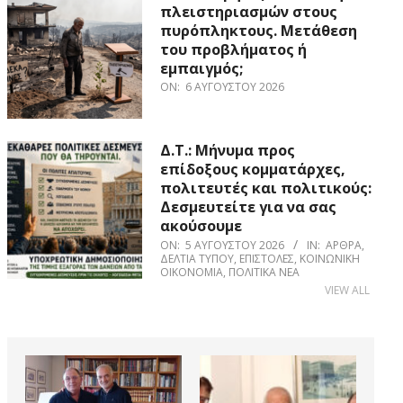
πλειστηριασμών στους
πυρόπληκτους. Μετάθεση
του προβλήματος ή
εμπαιγμός;
ON:
6 ΑΥΓΟΎΣΤΟΥ 2026
Δ.Τ.: Μήνυμα προς
επίδοξους κομματάρχες,
πολιτευτές και πολιτικούς:
Δεσμευτείτε για να σας
ακούσουμε
ON:
5 ΑΥΓΟΎΣΤΟΥ 2026
IN:
ΆΡΘΡΑ
,
ΔΕΛΤΊΑ ΤΎΠΟΥ
,
ΕΠΙΣΤΟΛΈΣ
,
ΚΟΙΝΩΝΙΚΉ
ΟΙΚΟΝΟΜΊΑ
,
ΠΟΛΙΤΙΚΆ ΝΈΑ
VIEW ALL