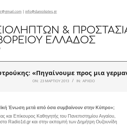
gr@gmail.com
|
info@danioliptes.gr
ΙΟΛΗΠΤΏΝ & ΠΡΟΣΤΑΣΊ
ΒΟΡΕΊΟΥ ΕΛΛΆΔΟΣ
0
τρούκης: «Πηγαίνουμε προς μια γερμ
ON:
23 ΜΑΡΤΊΟΥ 2013
IN:
ΑΡΧΕΊΟ
ωπαϊκή Ένωση μετά από όσα συμβαίνουν στην Κύπρο»;
ίας και Επίκουρος Καθηγητής του Πανεπιστημίου Αιγαίου,
το Radio1d.gr και στην εκπομπή των Δημήτρη Ουζουνίδη