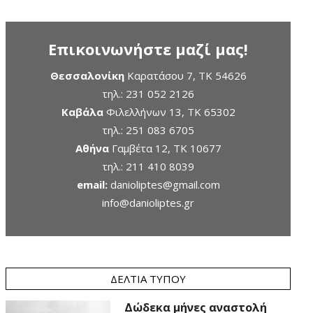
Επικοινωνήστε μαζί μας!
Θεσσαλονίκη
Καρατάσου 7, TK 54626
τηλ.:
231 052 2126
Καβάλα
Φιλελλήνων 13, ΤΚ 65302
τηλ.:
251 083 6705
Αθήνα
Γαμβέτα 12, ΤΚ 10677
τηλ.:
211 410 8039
email:
danioliptes@gmail.com
info@danioliptes.gr
ΔΕΛΤΊΑ ΤΎΠΟΥ
Δώδεκα μήνες αναστολή