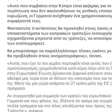
«Αυτό που συμβαίνει στην Κύπρο είναι καζαμίας για το
περίπτωση που δεν ακολουθήσουν τις γοτθικές επιταγέ
ευρωζώνη, οι Γερμανοί ανέχθηκαν ένα χρηματοοικονομ
συμφέροντά τους.
Φανταστείτε τί αντίκτυπος θα προκληθεί στους λαούς 
υποκαταστήματα των κυπριακών τραπεζών λειτουργήσο
σχηματίζονται μπροστά από τις τράπεζες, να αποσύρουν
των σούπερμαρκετ.
θα μπορούσαμε να παραλληλίσουμε τέτοιες εικόνες μ
θα προβληθούν στους κινηματογράφους», τόνισε.
«Αυτός που έχει το πιο γεμάτο πορτοφόλι είναι αυτός που 
προϋπολογισμός χρηματοδοτείται κατά κύριο λόγο από τη 
στην Ευρωπαϊκή Ένωση βρίσκονται ξαφνικά απέναντι στους
αδελφοί μας τώρα είναι αν θέλουν την οικονομία τους και τ
όχι. Μόνη της μια χώρα ανάμεσα σε 27 κράτη-μέλη της ΕΕ (
πράγματα.
Αν συγκροτηθεί μια συμμαχία των κρατών του ευρωπαϊκού 
Γερμανία και τους φίλους της. Βλέπετε ότι ακόμη και ισχυρ
πολλά πράγματα και στο τέλος αποδέχονται τους όρους της
Τράπεζας», ανέφερε.