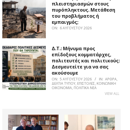
πλειστηριασμών στους
πυρόπληκτους. Μετάθεση
του προβλήματος ή
εμπαιγμός;
ON:
6 ΑΥΓΟΎΣΤΟΥ 2026
Δ.Τ.: Μήνυμα προς
επίδοξους κομματάρχες,
πολιτευτές και πολιτικούς:
Δεσμευτείτε για να σας
ακούσουμε
ON:
5 ΑΥΓΟΎΣΤΟΥ 2026
IN:
ΆΡΘΡΑ
,
ΔΕΛΤΊΑ ΤΎΠΟΥ
,
ΕΠΙΣΤΟΛΈΣ
,
ΚΟΙΝΩΝΙΚΉ
ΟΙΚΟΝΟΜΊΑ
,
ΠΟΛΙΤΙΚΆ ΝΈΑ
VIEW ALL