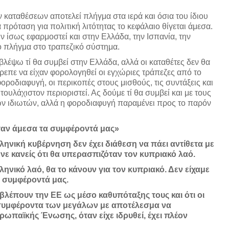
 καταθέσεων αποτελεί πλήγμα στα ιερά και όσια του ίδιου
 πρόταση για πολιτική λιτότητας το κεφάλαιο θίγεται άμεσα.
ίσως εφαρμοστεί και στην Ελλάδα, την Ισπανία, την
ρό πλήγμα στο τραπεζικό σύστημα.
βλέψω τί θα συμβεί στην Ελλάδα, αλλά οι καταθέτες δεν θα
ρεπε να είχαν φορολογηθεί οι εγχώριες τράπεζες από το
οροδιαφυγή, οι περικοπές στους μισθούς, τις συντάξεις και
ουλάχιστον περιοριστεί. Ας δούμε τί θα συμβεί και με τους
ων ιδιωτών, αλλά η φοροδιαφυγή παραμένει προς το παρόν
ταν άμεσα τα συμφέροντά μας»
ληνική κυβέρνηση δεν έχει διάθεση να πάει αντίθετα με
ενε κανείς ότι θα υπερασπιζόταν τον κυπριακό λαό.
ηνικό λαό, θα το κάνουν για τον κυπριακό. Δεν είχαμε
 συμφέροντά μας.
έπουν την ΕΕ ως μέσο καθυπόταξης τους και ότι οι
 συμφέροντα των μεγάλων με αποτέλεσμα να
ρωπαϊκής Ένωσης, όταν είχε ιδρυθεί, έχει πλέον