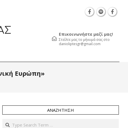
Θεσσαλονίκη Καρατάσου 7, TK 54626 τηλ.: 231 05
ΑΣ
Επικοινωνήστε μαζί μας!
Στείλτε μας το μήνυμά σας στο
danioliptesgr@gmail.com
Prim
ανική Ευρώπη»
Navi
Men
ΑΝΑΖΉΤΗΣΗ
Search