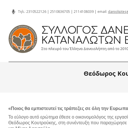
Skip
Τηλ.:
2310522126
|
2510836705
|
2114108039
| email:
danioliptes
to
content
ΣΎΛΛΟΓΟΣ ΔΑΝΕ
ΚΑΤΑΝΑΛΩΤΏΝ 
Στο πλευρό του Έλληνα Δανειολήπτη από το 201
Θεόδωρος Κου
«Ποιος θα εμπιστευτεί τις τράπεζες σε όλη την Ευρ
Το εύλογο αυτό ερώτημα έθεσε ο οικονομολόγος της εργασ
Θεόδωρος Κουτρούκης, στη συνέντευξη που παραχώρησε σ