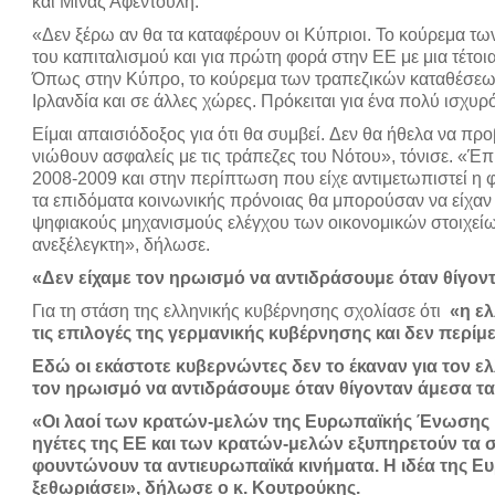
και Μίνας Αφεντούλη.
«Δεν ξέρω αν θα τα καταφέρουν οι Κύπριοι. Το κούρεμα των
του καπιταλισμού και για πρώτη φορά στην ΕΕ με μια τέτοια
Όπως στην Κύπρο, το κούρεμα των τραπεζικών καταθέσεων 
Ιρλανδία και σε άλλες χώρες. Πρόκειται για ένα πολύ ισχυ
Είμαι απαισιόδοξος για ότι θα συμβεί. Δεν θα ήθελα να προ
νιώθουν ασφαλείς με τις τράπεζες του Νότου», τόνισε. «Έπ
2008-2009 και στην περίπτωση που είχε αντιμετωπιστεί η φ
τα επιδόματα κοινωνικής πρόνοιας θα μπορούσαν να είχαν τ
ψηφιακούς μηχανισμούς ελέγχου των οικονομικών στοιχεί
ανεξέλεγκτη», δήλωσε.
«Δεν είχαμε τον ηρωισμό να αντιδράσουμε όταν θίγον
Για τη στάση της ελληνικής κυβέρνησης σχολίασε ότι
«η ελ
τις επιλογές της γερμανικής κυβέρνησης και δεν περίμ
Εδώ οι εκάστοτε κυβερνώντες δεν το έκαναν για τον ελλ
τον ηρωισμό να αντιδράσουμε όταν θίγονταν άμεσα τα
«Οι λαοί των κρατών-μελών της Ευρωπαϊκής Ένωσης βλ
ηγέτες της ΕΕ και των κρατών-μελών εξυπηρετούν τα
φουντώνουν τα αντιευρωπαϊκά κινήματα. Η ιδέα της Ευ
ξεθωριάσει», δήλωσε ο κ. Κουτρούκης.