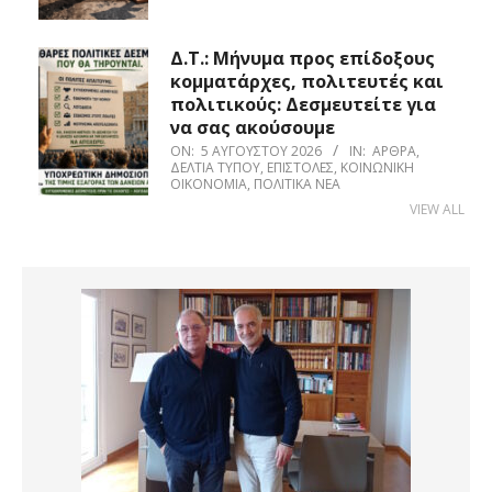
Δ.Τ.: Μήνυμα προς επίδοξους
κομματάρχες, πολιτευτές και
πολιτικούς: Δεσμευτείτε για
να σας ακούσουμε
ON:
5 ΑΥΓΟΎΣΤΟΥ 2026
IN:
ΆΡΘΡΑ
,
ΔΕΛΤΊΑ ΤΎΠΟΥ
,
ΕΠΙΣΤΟΛΈΣ
,
ΚΟΙΝΩΝΙΚΉ
ΟΙΚΟΝΟΜΊΑ
,
ΠΟΛΙΤΙΚΆ ΝΈΑ
VIEW ALL