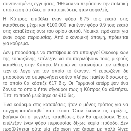
συντονισμένες εγγυήσεις. Ήθελαν να περάσουν την πολιτική
υπόσχεση ότι όλες οι αποταμιεύσεις ήταν ασφαλείς.
H Κύπρος επιβάλει έναν φόρο 6,75 τοις εκατό στις
καταθέσεις μέχρι και €100.000, και έναν φόρο 9,9 τοις εκατό
στις καταθέσεις άνω του ορίου αυτού. Νομικά, πρόκειται για
έναν φόρο περιουσίας. Από οικονομική άποψη, πρόκειται
για κούρεμα.
Δεν μπορούσαμε να πιστέψουμε ότι υπουργοί Οικονομικών
της ευρωζώνης επέλεξαν να συμπεριλάβουν τους μικρούς
καταθέτες στην Κύπρο. Μπορώ να κατανοήσω τον καθαρά
τεχνικό λόγο για τον οποίο το έκαναν. Η ευρωζώνη δε
μπορούσε να συμφωνήσει σε ένα πλήρες πακέτο διάσωσης,
το οποίο θα κόστιζε €17 δις. Οι Γερμανοί απέρριψαν ένα
δάνειο το οποίο ήταν σίγουροι πως η Κύπρος θα αθετήσει.
Έτσι το ποσό μειώθηκε σε €10 δις.
Ένα κούρεμα στις καταθέσεις ήταν ο μόνος τρόπος για να
συγχρηματοδοτηθεί κάτι τέτοιο. Όταν έκαναν τις πράξεις,
βρήκαν ότι οι μεγάλες καταθέσεις δεν θα αρκούσαν. Έτσι,
επέλεξαν έναν φόρο περιουσίας δίχως καμία πρόοδο. Δεν
προβλέπεται ούτε μία εξαίρεση για άτομα με πολύ λίγες