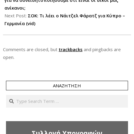
24
για να συνειδητοποιήσουμε ότι είναι οι δικοί μας
ανίκανοι;
Next Post:
ΣΟΚ: Τι λέει ο Νάιτζελ Φάρατζ για Κύπρο –
Γερμανία (vid)
Comments are closed, but
trackbacks
and pingbacks are
open.
ΑΝΑΖΉΤΗΣΗ
Search
Συλλογή Υπογραφών