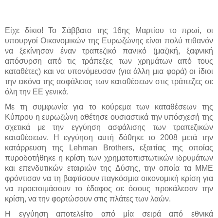
Είχε δίκιο! Το Σάββατο της 16ης Μαρτίου το πρωί, οι
υπουργοί Οικονομικών της Ευρωζώνης είναι πολύ πιθανόν
να ξεκίνησαν έναν τραπεζικό πανικό (μαζική, ξαφνική
απόσυρση από τις τράπεζες των χρημάτων από τους
καταθέτες) και να υπονόμευσαν (για άλλη μια φορά) οι ίδιοι
την εικόνα της ασφάλειας των καταθέσεων στις τράπεζες σε
όλη την ΕΕ γενικά.
Με τη συμφωνία για το κούρεμα των καταθέσεων της
Κύπρου η ευρωζώνη αθέτησε ουσιαστικά την υπόσχεσή της
σχετικά με την εγγύηση ασφάλισης των τραπεζικών
καταθέσεων. Η εγγύηση αυτή δόθηκε το 2008 μετά την
κατάρρευση της Lehman Brothers, εξαιτίας της οποίας
πυροδοτήθηκε η κρίση των χρηματοπιστωτικών ιδρυμάτων
και επενδυτικών εταιριών της Δύσης, την οποία τα ΜΜΕ
φρόντισαν να τη βαφτίσουν παγκόσμια οικονομική κρίση για
να προετοιμάσουν το έδαφος σε όσους προκάλεσαν την
κρίση, να την φορτώσουν στις πλάτες των λαών.
Η εγγύηση αποτελείτο από μία σειρά από εθνικά