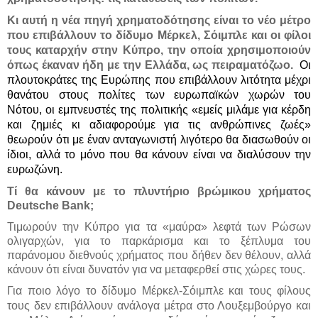
Κι αυτή η νέα πηγή χρηματοδότησης είναι το νέο μέτρο
που επιβάλλουν το δίδυμο Μέρκελ, Σόιμπλε και οι φίλοι
τους καταρχήν στην Κύπρο, την οποία χρησιμοποιούν
όπως έκαναν ήδη με την Ελλάδα, ως πειραματόζωο.
Οι
πλουτοκράτες της Ευρώπης που επιβάλλουν λιτότητα μέχρι
θανάτου στους πολίτες των ευρωπαϊκών χωρών του
Νότου, οι εμπνευστές της πολιτικής «εμείς μιλάμε για κέρδη
και ζημιές κι αδιαφορούμε για τις ανθρώπινες ζωές»
θεωρούν ότι με έναν ανταγωνιστή λιγότερο θα διασωθούν οι
ίδιοι, αλλά το μόνο που θα κάνουν είναι να διαλύσουν την
ευρωζώνη.
Τί θα κάνουν με το πλυντήριο βρώμικου χρήματος
Deutsche Bank;
Τιμωρούν την Κύπρο για τα «μαύρα» λεφτά των Ρώσων
ολιγαρχών, για το παρκάρισμα και το ξέπλυμα του
παράνομου διεθνούς χρήματος που δήθεν δεν θέλουν, αλλά
κάνουν ότι είναι δυνατόν για να μεταφερθεί στις χώρες τους.
Για ποιο λόγο το δίδυμο Μέρκελ-Σόιμπλε και τους φίλους
τους δεν επιβάλλουν ανάλογα μέτρα στο Λουξεμβούργο και