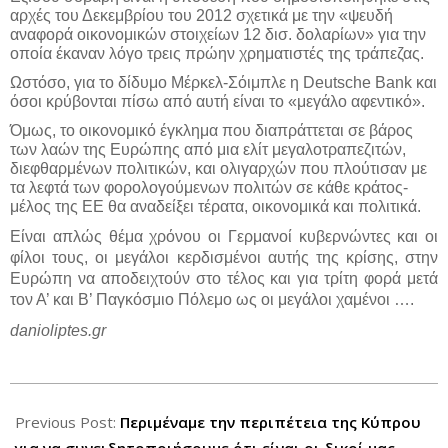
αρχές του Δεκεμβρίου του 2012 σχετικά με την «ψευδή
αναφορά οικονομικών στοιχείων 12 δισ. δολαρίων» για την
οποία έκαναν λόγο τρεις πρώην χρηματιστές της τράπεζας.
Ωστόσο, για το δίδυμο Μέρκελ-Σόιμπλε η Deutsche Bank και
όσοι κρύβονται πίσω από αυτή είναι το «μεγάλο αφεντικό».
Όμως, το οικονομικό έγκλημα που διαπράττεται σε βάρος
των λαών της Ευρώπης από μια ελίτ μεγαλοτραπεζιτών,
διεφθαρμένων πολιτικών, και ολιγαρχών που πλούτισαν με
τα λεφτά των φορολογούμενων πολιτών σε κάθε κράτος-
μέλος της ΕΕ θα αναδείξει τέρατα, οικονομικά και πολιτικά.
Είναι απλώς θέμα χρόνου οι Γερμανοί κυβερνώντες και οι
φίλοι τους, οι μεγάλοι κερδισμένοι αυτής της κρίσης, στην
Ευρώπη να αποδειχτούν στο τέλος και για τρίτη φορά μετά
τον Α’ και Β’ Παγκόσμιο Πόλεμο ως οι μεγάλοι χαμένοι ….
danioliptes.gr
2013-
03-
Previous Post:
Περιμέναμε την περιπέτεια της Κύπρου