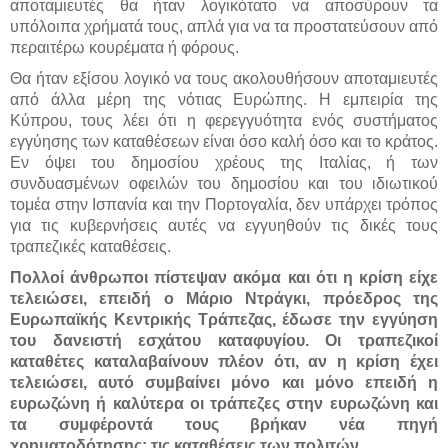
αποταμιευτές θα ήταν λογικότατο να αποσύρουν τα
υπόλοιπα χρήματά τους, απλά για να τα προστατεύσουν από
περαιτέρω κουρέματα ή φόρους.
Θα ήταν εξίσου λογικό να τους ακολουθήσουν αποταμιευτές
από άλλα μέρη της νότιας Ευρώπης. Η εμπειρία της
Κύπρου, τους λέει ότι η φερεγγυότητα ενός συστήματος
εγγύησης των καταθέσεων είναι όσο καλή όσο και το κράτος.
Εν όψει του δημοσίου χρέους της Ιταλίας, ή των
συνδυασμένων οφειλών του δημοσίου και του ιδιωτικού
τομέα στην Ισπανία και την Πορτογαλία, δεν υπάρχει τρόπος
για τις κυβερνήσεις αυτές να εγγυηθούν τις δικές τους
τραπεζικές καταθέσεις.
Πολλοί άνθρωποι πίστεψαν ακόμα και ότι η κρίση είχε
τελειώσει, επειδή ο Μάριο Ντράγκι, πρόεδρος της
Ευρωπαϊκής Κεντρικής Τράπεζας, έδωσε την εγγύηση
του δανειστή εσχάτου καταφυγίου. Οι τραπεζικοί
καταθέτες καταλαβαίνουν πλέον ότι, αν η κρίση έχει
τελειώσει, αυτό συμβαίνει μόνο και μόνο επειδή η
ευρωζώνη ή καλύτερα οι τράπεζες στην ευρωζώνη και
τα συμφέροντά τους βρήκαν νέα πηγή
χρηματοδότησης: τις καταθέσεις των πολιτών.