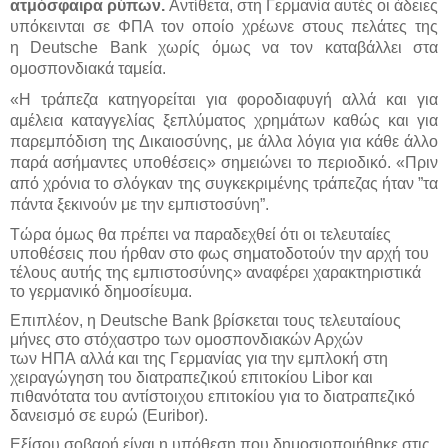
ατμόσφαιρα ρύπων.
Αντίθετα, στη Γερμανία αυτές οι άδειες
υπόκεινται σε ΦΠΑ τον οποίο χρέωνε στους πελάτες της
η Deutsche Bank χωρίς όμως να τον καταβάλλει στα
ομοσπονδιακά ταμεία.
«Η τράπεζα κατηγορείται για φοροδιαφυγή αλλά και για
αμέλεια καταγγελίας ξεπλύματος χρημάτων καθώς και για
παρεμπόδιση της Δικαιοσύνης, με άλλα λόγια για κάθε άλλο
παρά ασήμαντες υποθέσεις» σημειώνει το περιοδικό. «Πριν
από χρόνια το σλόγκαν της συγκεκριμένης τράπεζας ήταν ”τα
πάντα ξεκινούν με την εμπιστοσύνη”.
Τώρα όμως θα πρέπει να παραδεχθεί ότι οι τελευταίες
υποθέσεις που ήρθαν στο φως σηματοδοτούν την αρχή του
τέλους αυτής της εμπιστοσύνης» αναφέρει χαρακτηριστικά
το γερμανικό δημοσίευμα.
Επιπλέον, η Deutsche Bank βρίσκεται τους τελευταίους
μήνες στο στόχαστρο των ομοσπονδιακών Αρχών
των ΗΠΑ αλλά και της Γερμανίας για την εμπλοκή στη
χειραγώγηση του διατραπεζικού επιτοκίου Libor και
πιθανότατα του αντίστοιχου επιτοκίου για το διατραπεζικό
δανεισμό σε ευρώ (Euribor).
Εξίσου σοβαρή είναι η υπόθεση που δημοσιοποιήθηκε στις