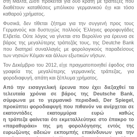
στη Μάλτα, Διότι πρόκειται για δύο κράτη με τράπεζες που
διαθέτουν καταθέσεις μπόλικου γερμανικού όχι και τόσο
καθαρού χρήματος.
Φυσικά, δεν τίθεται ζήτημα για την συγγενή προς τους
Γερμανούς και δυστυχώς πολλούς Έλληνες φοροφυγάδες
Ελβετία. Ούτε λόγος να γίνεται στο Βερολίνο για έρευνα σε
βάρος της μεγαλύτερης τράπεζάς τους, της Deutche Bank
που διατηρεί συναλλαγές με φορολογικούς παραδείσους
των νησιών Κέιμαν και άλλων εξωτικών νήσων.
Τον Δεκέμβριο του 2012, είχε πραγματοποιηθεί έφοδος στα
γραφεία της μεγαλύτερης γερμανικής τράπεζας, για
φοροδιαφυγή, απάτη και ξέπλυμα χρήματος.
Από την εισαγγελική έρευνα που έχει διεξαχθεί τα
τελευταία χρόνια σε βάρος της Deutsche Bank,
σύμφωνα με το γερμανικό περιοδικό, Der Spiegel,
προκύπτει φοροδιαφυγή που πιθανόν να ανέρχεται σε
εκατοντάδες εκατομμύρια ευρώ καθώς
η τράπεζα φαίνεται ότι εκμεταλλεύτηκε στο έπακρο το
«παραθυράκι» της μη φορολόγησης εντός της
ευρωζώνης αδειών εκπομπής επικίνδυνων για την