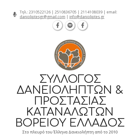
Θεσσαλονίκη Καρατάσου 7, TK 54626 τηλ
Skip
Τηλ.:
2310522126
|
2510836705
|
2114108039
| email:
danioliptesgr@gmail.com
|
info@danioliptes.gr
to
content
ΣΎΛΛΟΓΟΣ
ΔΑΝΕΙΟΛΗΠΤΏΝ &
ΠΡΟΣΤΑΣΊΑΣ
ΚΑΤΑΝΑΛΩΤΏΝ
ΒΟΡΕΊΟΥ ΕΛΛΆΔΟΣ
Στο πλευρό του Έλληνα Δανειολήπτη από το 2010