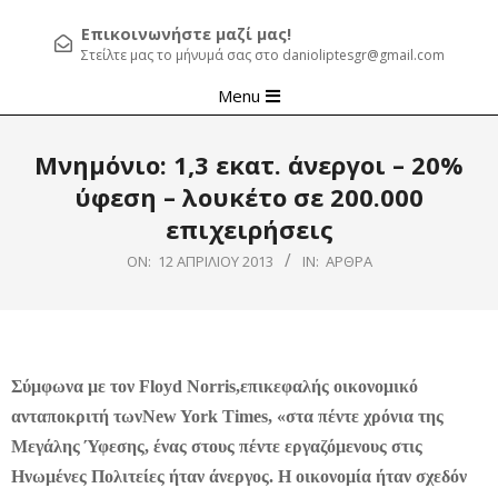
Επικοινωνήστε μαζί μας!
Στείλτε μας το μήνυμά σας στο danioliptesgr@gmail.com
Primary
Menu
Navigation
Menu
Μνημόνιο: 1,3 εκατ. άνεργοι – 20%
ύφεση – λουκέτο σε 200.000
επιχειρήσεις
ON:
12 ΑΠΡΙΛΊΟΥ 2013
IN:
ΆΡΘΡΑ
Σύμφωνα με τον Floyd Norris,
επικεφαλής οικονομικό
ανταποκριτή των
New York Times
, «στα πέντε χρόνια της
Μεγάλης Ύφεσης, ένας στους πέντε εργαζόμενους στις
Ηνωμένες Πολιτείες ήταν άνεργος. Η οικονομία ήταν σχεδόν