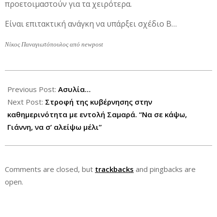
προετοιμαστούν για τα χειρότερα.
Είναι επιτακτική ανάγκη να υπάρξει σχέδιο Β…
Νίκος Παναγιωτόπουλος από newpost
2013-
04-
Previous Post:
Ασυλία…
12
Next Post:
Στροφή της κυβέρνησης στην
καθημερινότητα με εντολή Σαμαρά. “Να σε κάψω,
Γιάννη, να σ’ αλείψω μέλι”
Comments are closed, but
trackbacks
and pingbacks are
open.