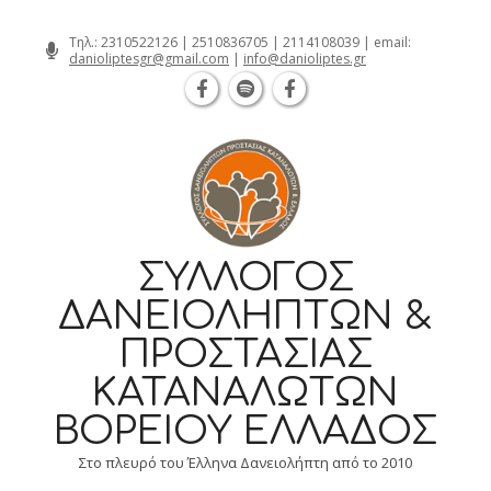
Θεσσαλονίκη Καρατάσου 7, TK 54626 τη
Skip
Τηλ.:
2310522126
|
2510836705
|
2114108039
| email:
danioliptesgr@gmail.com
|
info@danioliptes.gr
to
content
ΣΎΛΛΟΓΟΣ
ΔΑΝΕΙΟΛΗΠΤΏΝ &
ΠΡΟΣΤΑΣΊΑΣ
ΚΑΤΑΝΑΛΩΤΏΝ
ΒΟΡΕΊΟΥ ΕΛΛΆΔΟΣ
Στο πλευρό του Έλληνα Δανειολήπτη από το 2010