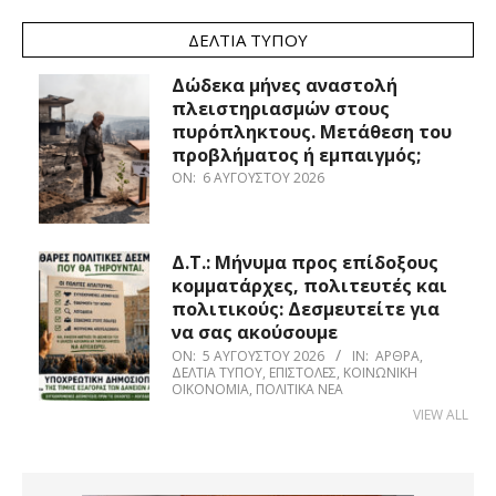
ΔΕΛΤΊΑ ΤΎΠΟΥ
Δώδεκα μήνες αναστολή
πλειστηριασμών στους
πυρόπληκτους. Μετάθεση του
προβλήματος ή εμπαιγμός;
ON:
6 ΑΥΓΟΎΣΤΟΥ 2026
Δ.Τ.: Μήνυμα προς επίδοξους
κομματάρχες, πολιτευτές και
πολιτικούς: Δεσμευτείτε για
να σας ακούσουμε
ON:
5 ΑΥΓΟΎΣΤΟΥ 2026
IN:
ΆΡΘΡΑ
,
ΔΕΛΤΊΑ ΤΎΠΟΥ
,
ΕΠΙΣΤΟΛΈΣ
,
ΚΟΙΝΩΝΙΚΉ
ΟΙΚΟΝΟΜΊΑ
,
ΠΟΛΙΤΙΚΆ ΝΈΑ
VIEW ALL