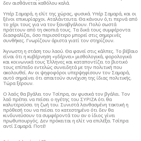
δεν αισθάνεται καθόλου καλά.
Υπέρ Σαμαρά, η ελίτ της χώρας, φυσικά. Υπέρ Σαμαρά, και οι
ξένοι επικυρίαρχοι. Αταλάντευτα. Θα κάνουν ό,τι περνά από
το χέρι τους για να τον ξαναβγάλουν. Πολύ σωστά
πράττουν από τη σκοπιά τους. Τα δικά τους συμφέροντα
διασφαλίζει, όσο περισσότερο μπορεί στις σημερινές
συνθήκες. Γνωρίζουν άριστα γιατί τον στηρίζουν.
Άγνωστη η στάση του λαού. Θα φανεί στις κάλπες. Το βέβαιο
είναι ότι η κυβέρνηση «γδέρνει» μισθολογικά, φορολογικά
και κοινωνικά τους Έλληνες και καταποντίζει το βιοτικό
τους επίπεδο εντελώς συνειδητά με την πολιτική που
ακολουθεί. Αν οι ψηφοφόροι υπερψηφίσουν τον Σαμαρά,
αυτό σημαίνει ότι απαιτούν συνέχιση της ίδιας πολιτικής.
Τώρα ξέρουν.
Ο λαός θα βγάλει τον Τσίπρα, αν φυσικά τον βγάλει. Τον
λαό πρέπει να πείσει ο ηγέτης του ΣΥΡΙΖΑ ότι θα
καλυτερεύσει τη ζωή του. Συνιστά λανθασμένη τακτική η
πρόθεσή του να πείσει το κατεστημένο ότι δεν θα
κινδυνεύσουν τα συμφέροντά του αν ο ίδιος γίνει
πρωθυπουργός. Δεν πρόκειται η ελίτ να επιλέξει Τσίπρα
αντί Σαμαρά. Ποτέ!