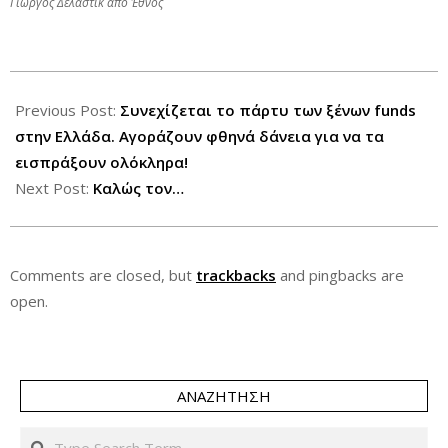
Γιώργος Δελαστίκ από Έθνος
2013-
07-
Previous Post:
Συνεχίζεται το πάρτυ των ξένων funds
15
στην Ελλάδα. Αγοράζουν φθηνά δάνεια για να τα
εισπράξουν ολόκληρα!
Next Post:
Καλώς τον…
Comments are closed, but
trackbacks
and pingbacks are
open.
ΑΝΑΖΉΤΗΣΗ
Search