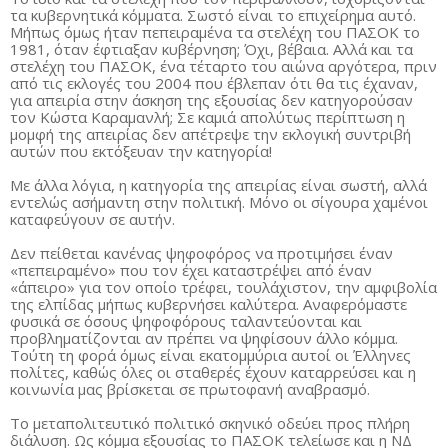
τα κυβερνητικά κόμματα. Σωστό είναι το επιχείρημα αυτό.
Μήπως όμως ήταν πεπειραμένα τα στελέχη του ΠΑΣΟΚ το
1981, όταν έφτιαξαν κυβέρνηση; Όχι, βέβαια. Αλλά και τα
στελέχη του ΠΑΣΟΚ, ένα τέταρτο του αιώνα αργότερα, πριν
από τις εκλογές του 2004 που έβλεπαν ότι θα τις έχαναν,
για απειρία στην άσκηση της εξουσίας δεν κατηγορούσαν
τον Κώστα Καραμανλή; Σε καμιά απολύτως περίπτωση η
μομφή της απειρίας δεν απέτρεψε την εκλογική συντριβή
αυτών που εκτόξευαν την κατηγορία!
Με άλλα λόγια, η κατηγορία της απειρίας είναι σωστή, αλλά
εντελώς ασήμαντη στην πολιτική. Μόνο οι σίγουρα χαμένοι
καταφεύγουν σε αυτήν.
Δεν πείθεται κανένας ψηφοφόρος να προτιμήσει έναν
«πεπειραμένο» που τον έχει καταστρέψει από έναν
«άπειρο» για τον οποίο τρέφει, τουλάχιστον, την αμφιβολία
της ελπίδας μήπως κυβερνήσει καλύτερα. Αναφερόμαστε
φυσικά σε όσους ψηφοφόρους ταλαντεύονται και
προβληματίζονται αν πρέπει να ψηφίσουν άλλο κόμμα.
Τούτη τη φορά όμως είναι εκατομμύρια αυτοί οι Έλληνες
πολίτες, καθώς όλες οι σταθερές έχουν καταρρεύσει και η
κοινωνία μας βρίσκεται σε πρωτοφανή αναβρασμό.
Το μεταπολιτευτικό πολιτικό σκηνικό οδεύει προς πλήρη
διάλυση. Ως κόμμα εξουσίας το ΠΑΣΟΚ τελείωσε και η ΝΔ