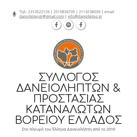
Θεσσαλονίκη Καρατάσου 7, TK 54626 τη
Skip
Τηλ.:
2310522126
|
2510836705
|
2114108039
| email:
danioliptesgr@gmail.com
|
info@danioliptes.gr
to
content
ΣΎΛΛΟΓΟΣ
ΔΑΝΕΙΟΛΗΠΤΏΝ &
ΠΡΟΣΤΑΣΊΑΣ
ΚΑΤΑΝΑΛΩΤΏΝ
ΒΟΡΕΊΟΥ ΕΛΛΆΔΟΣ
Στο πλευρό του Έλληνα Δανειολήπτη από το 2010