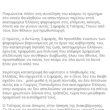
Παγιώνεται πλέον στη συνείδηση του κόσμου το ερώτημα
στο οποίο θα κληθούν να απαντήσουν περίπου επτά
εκατομμύρια Έλληνες ψηφοφόροι στις επόμενες εκλογές,
όποτε και αν γίνουν αυτές: Σαμαράς ή Τσίπρας; Ποιον από
τους δύο θέλουν για πρωθυπουργό;
Ο πρώτος, ο Αντώνης Σαμαράς, θα προσέλθει ενώπιον των
ψηφοφόρων βαρυνόμενος με το έργο της κυβέρνησής του,
την καταστροφή δηλαδή της ζωής εκατομμυρίων Ελλήνων,
έχοντας εφαρμόσει μια πολιτική που επέφερε δραματική
επιδείνωση των συνθηκών διαβίωσης όλου του έθνους. Θα
προσπαθήσει να πείσει τον κόσμο ότι όλα αυτά τα δεινά
ήταν για το καλό του.
Χειρότερη καταστροφή θα υφίστατο ο πληθυσμός της
Ελλάδας, θα ισχυριστεί ο Σαμαράς, αν ο ίδιος δεν του έκοβε
σχεδόν τον… μισό μισθό ή τη μισή σύνταξη, αν δεν έστελναν
αυτός και ο Γιώργος Παπανδρέου ένα εκατομμύριο Έλληνες
στην ανεργία, αν δεν απειλούσαν να κατασχέσουν τα σπίτια
όσων χρωστούν δάνεια στις τράπεζες τώρα που μειώθηκαν
δραματικά τα εισοδήματά τους.
Ο Τσίπρας είναι άπειρος στην άσκηση της διακυβέρνησης.
Το ίδιο και τα στελέχη που τον περιβάλλουν, ισχυρίζονται