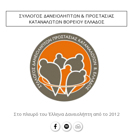
ΣΎΛΛΟΓΟΣ ΔΑΝΕΙΟΛΗΠΤΏΝ & ΠΡΟΣΤΑΣΊΑΣ
ΚΑΤΑΝΑΛΩΤΏΝ ΒΟΡΕΊΟΥ ΕΛΛΆΔΟΣ
Στο πλευρό του Έλληνα Δανειολήπτη από το 2012