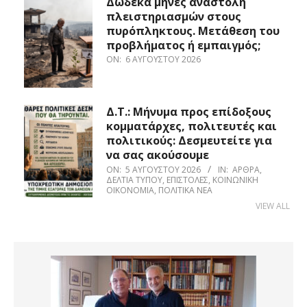
Δώδεκα μήνες αναστολή
πλειστηριασμών στους
πυρόπληκτους. Μετάθεση του
προβλήματος ή εμπαιγμός;
ON:
6 ΑΥΓΟΎΣΤΟΥ 2026
Δ.Τ.: Μήνυμα προς επίδοξους
κομματάρχες, πολιτευτές και
πολιτικούς: Δεσμευτείτε για
να σας ακούσουμε
ON:
5 ΑΥΓΟΎΣΤΟΥ 2026
IN:
ΆΡΘΡΑ
,
ΔΕΛΤΊΑ ΤΎΠΟΥ
,
ΕΠΙΣΤΟΛΈΣ
,
ΚΟΙΝΩΝΙΚΉ
ΟΙΚΟΝΟΜΊΑ
,
ΠΟΛΙΤΙΚΆ ΝΈΑ
VIEW ALL