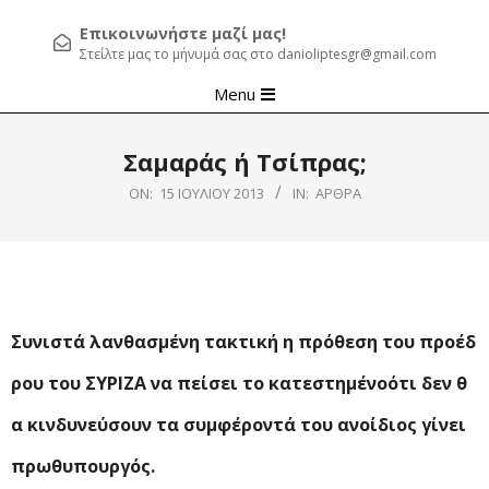
Επικοινωνήστε μαζί μας!
Στείλτε μας το μήνυμά σας στο danioliptesgr@gmail.com
Primary
Menu
Navigation
Menu
Σαμαράς ή Τσίπρας;
ON:
15 ΙΟΥΛΊΟΥ 2013
IN:
ΆΡΘΡΑ
Συνιστά
λανθασμένη
τακτική
η
π
ρόθεση
του
π
ροέδ
ρου
του
ΣΥΡΙΖΑ
να
π
είσει
το
κατεστημένο
ότι
δεν
θ
α
κινδυνεύσουν
τα
συμφέροντά
του
αν
ο
ίδιος
γίνει
π
ρωθυ
π
ουργός.