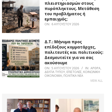
πλειστηριασμών στους
πυρόπληκτους. Μετάθεση
του προβλήματος ή
εμπαιγμός;
ON:
6 ΑΥΓΟΎΣΤΟΥ 2026
Δ.Τ.: Μήνυμα προς
επίδοξους κομματάρχες,
πολιτευτές και πολιτικούς:
Δεσμευτείτε για να σας
ακούσουμε
ON:
5 ΑΥΓΟΎΣΤΟΥ 2026
IN:
ΆΡΘΡΑ
,
ΔΕΛΤΊΑ ΤΎΠΟΥ
,
ΕΠΙΣΤΟΛΈΣ
,
ΚΟΙΝΩΝΙΚΉ
ΟΙΚΟΝΟΜΊΑ
,
ΠΟΛΙΤΙΚΆ ΝΈΑ
VIEW ALL