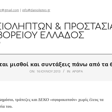
gr@gmail.com
|
info@danioliptes.gr
ΙΟΛΗΠΤΏΝ & ΠΡΟΣΤΑΣΊ
ΒΟΡΕΊΟΥ ΕΛΛΆΔΟΣ
0
ται μισθοί και συντάξεις πάνω από τα 
ON:
16 ΙΟΥΛΊΟΥ 2013
IN:
ΆΡΘΡΑ
. Δημόσιο, τράπεζες και ΔΕΚΟ «σφυροκοπούν» χωρίς έλεος τα
ία του.