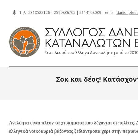
Skip
Τηλ.:
2310522126
|
2510836705
|
2114108039
| email:
danioliptes
to
content
ΣΎΛΛΟΓΟΣ ΔΑΝΕ
ΚΑΤΑΝΑΛΩΤΏΝ 
Στο πλευρό του Έλληνα Δανειολήπτη από το 201
Σοκ και δέος! Κατάσχον
Ανελέητα είναι πλέον τα χτυπήματα που δέχονται οι πολίτες
ελληνικά νοικοκυριά βάζοντας ξεδιάντροπα χέρι στην περιουσ