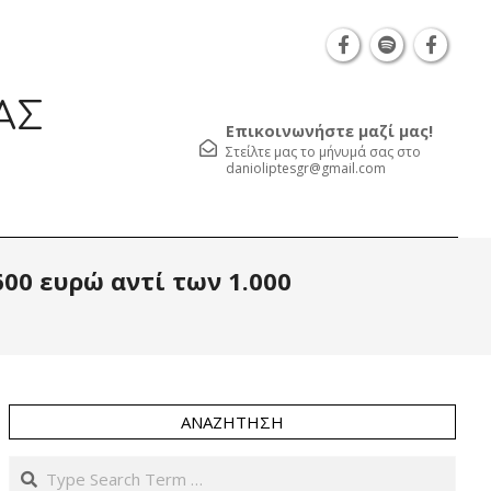
Θεσσαλονίκη Καρατάσου 7, TK 54626 τηλ.: 231 05
ΑΣ
Επικοινωνήστε μαζί μας!
Στείλτε μας το μήνυμά σας στο
danioliptesgr@gmail.com
Prim
600 ευρώ αντί των 1.000
Navi
Men
ΑΝΑΖΉΤΗΣΗ
Search