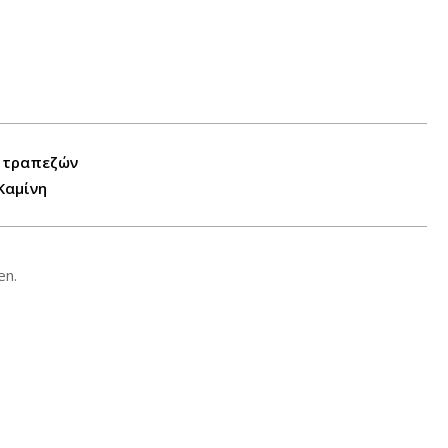
ν τραπεζών
Καμίνη
en.