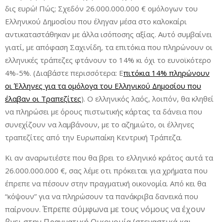
δις ευρώ! Πώς; Σχεδόν 26.000.000.000 € ομόλογων του
Ελληνικού Δημοσίου που έληγαν μέσα στο καλοκαίρι
αντικαταστάθηκαν με άλλα ισόποσης αξίας. Αυτό συμβαίνει
γιατί, με απόφαση Σαχινίδη, τα επιτόκια που πληρώνουν οι
ελληνικές τράπεζες φτάνουν το 14% κι όχι το ευνοϊκότερο
4%-5%. (Διαβάστε περισσότερα: Ε
πιτόκια 14% πληρώνουν
οι Έλληνες για τα ομόλογα του Ελληνικού Δημοσίου που
έλαβαν οι Τραπεζίτες
). Ο ελληνικός λαός, λοιπόν, θα κληθεί
να πληρώσει με όρους πιστωτικής κάρτας τα δάνεια που
συνεχίζουν να λαμβάνουν, με το αζημιώτο, οι έλληνες
τραπεζίτες από την Ευρωπαίκη Κεντρική Τράπεζα.
Κι αν αναρωτιέστε που θα βρει το ελληνικό κράτος αυτά τα
26.000.000.000 €, σας λέμε οτι πρόκειται για χρήματα που
έπρεπε να πέσουν στην πραγματική οικονομία. Από κει θα
“κόψουν” για να πληρώσουν τα πανάκριβα δανεικά που
Έπρεπε σύμφωνα με τους νόμους να έχουν
παίρνουν.