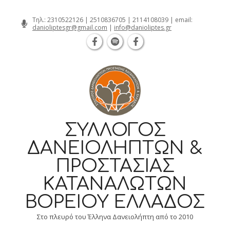
Θεσσαλονίκη Καρατάσου 7, TK 54626 
Skip
Τηλ.:
2310522126
|
2510836705
|
2114108039
| email:
danioliptesgr@gmail.com
|
info@danioliptes.gr
to
content
ΣΎΛΛΟΓΟΣ
ΔΑΝΕΙΟΛΗΠΤΏΝ &
ΠΡΟΣΤΑΣΊΑΣ
ΚΑΤΑΝΑΛΩΤΏΝ
ΒΟΡΕΊΟΥ ΕΛΛΆΔΟΣ
Στο πλευρό του Έλληνα Δανειολήπτη από το 2010