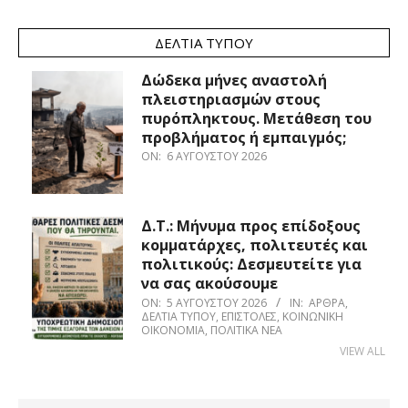
ΔΕΛΤΊΑ ΤΎΠΟΥ
Δώδεκα μήνες αναστολή
πλειστηριασμών στους
πυρόπληκτους. Μετάθεση του
προβλήματος ή εμπαιγμός;
ON:
6 ΑΥΓΟΎΣΤΟΥ 2026
Δ.Τ.: Μήνυμα προς επίδοξους
κομματάρχες, πολιτευτές και
πολιτικούς: Δεσμευτείτε για
να σας ακούσουμε
ON:
5 ΑΥΓΟΎΣΤΟΥ 2026
IN:
ΆΡΘΡΑ
,
ΔΕΛΤΊΑ ΤΎΠΟΥ
,
ΕΠΙΣΤΟΛΈΣ
,
ΚΟΙΝΩΝΙΚΉ
ΟΙΚΟΝΟΜΊΑ
,
ΠΟΛΙΤΙΚΆ ΝΈΑ
VIEW ALL