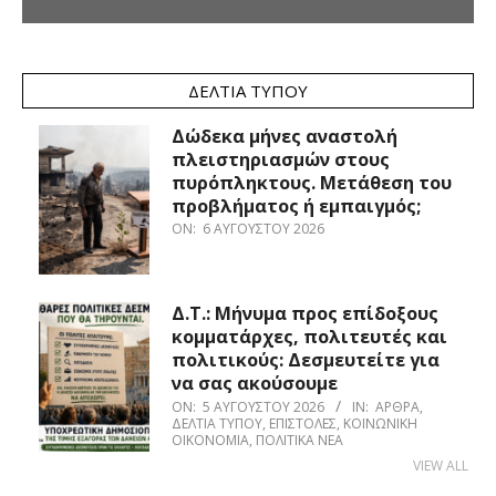
ΔΕΛΤΊΑ ΤΎΠΟΥ
Δώδεκα μήνες αναστολή
πλειστηριασμών στους
πυρόπληκτους. Μετάθεση του
προβλήματος ή εμπαιγμός;
ON:
6 ΑΥΓΟΎΣΤΟΥ 2026
Δ.Τ.: Μήνυμα προς επίδοξους
κομματάρχες, πολιτευτές και
πολιτικούς: Δεσμευτείτε για
να σας ακούσουμε
ON:
5 ΑΥΓΟΎΣΤΟΥ 2026
IN:
ΆΡΘΡΑ
,
ΔΕΛΤΊΑ ΤΎΠΟΥ
,
ΕΠΙΣΤΟΛΈΣ
,
ΚΟΙΝΩΝΙΚΉ
ΟΙΚΟΝΟΜΊΑ
,
ΠΟΛΙΤΙΚΆ ΝΈΑ
VIEW ALL