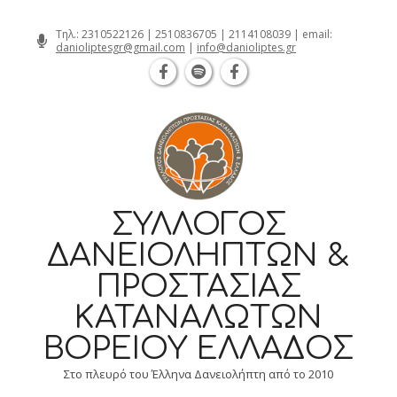
Θεσσαλονίκη Καρατάσου 7, TK 54626 
Skip
Τηλ.:
2310522126
|
2510836705
|
2114108039
| email:
danioliptesgr@gmail.com
|
info@danioliptes.gr
to
content
ΣΎΛΛΟΓΟΣ
ΔΑΝΕΙΟΛΗΠΤΏΝ &
ΠΡΟΣΤΑΣΊΑΣ
ΚΑΤΑΝΑΛΩΤΏΝ
ΒΟΡΕΊΟΥ ΕΛΛΆΔΟΣ
Στο πλευρό του Έλληνα Δανειολήπτη από το 2010