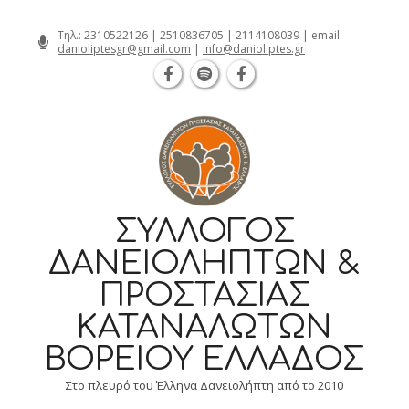
Θεσσαλονίκη Καρατάσου 7, TK 54626 τηλ
Skip
Τηλ.:
2310522126
|
2510836705
|
2114108039
| email:
danioliptesgr@gmail.com
|
info@danioliptes.gr
to
content
ΣΎΛΛΟΓΟΣ
ΔΑΝΕΙΟΛΗΠΤΏΝ &
ΠΡΟΣΤΑΣΊΑΣ
ΚΑΤΑΝΑΛΩΤΏΝ
ΒΟΡΕΊΟΥ ΕΛΛΆΔΟΣ
Στο πλευρό του Έλληνα Δανειολήπτη από το 2010