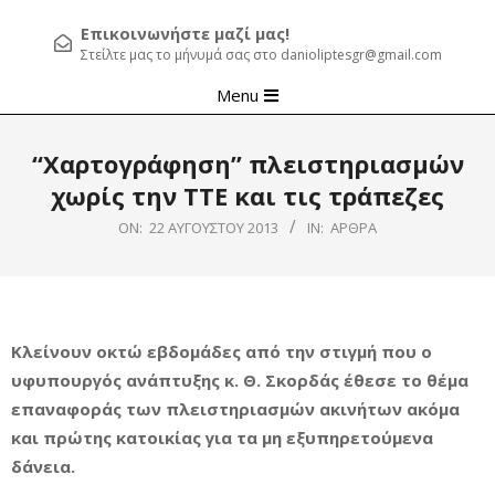
Επικοινωνήστε μαζί μας!
Στείλτε μας το μήνυμά σας στο danioliptesgr@gmail.com
Primary
Menu
Navigation
Menu
“Χαρτογράφηση” πλειστηριασμών
χωρίς την ΤΤΕ και τις τράπεζες
ON:
22 ΑΥΓΟΎΣΤΟΥ 2013
IN:
ΆΡΘΡΑ
Κλείνουν οκτώ εβδομάδες από την στιγμή που ο
υφυπουργός ανάπτυξης κ. Θ. Σκορδάς έθεσε το θέμα
επαναφοράς των πλειστηριασμών ακινήτων ακόμα
και πρώτης κατοικίας για τα μη εξυπηρετούμενα
δάνεια.