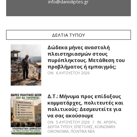
info@danioliptes.gr
ΔΕΛΤΊΑ ΤΎΠΟΥ
Δώδεκα μήνες αναστολή
πλειστηριασμών στους
πυρόπληκτους. Μετάθεση του
προβλήματος ή εμπαιγμός;
ON:
6 ΑΥΓΟΎΣΤΟΥ 2026
Δ.Τ.: Μήνυμα προς επίδοξους
κομματάρχες, πολιτευτές και
πολιτικούς: Δεσμευτείτε για
να σας ακούσουμε
ON:
5 ΑΥΓΟΎΣΤΟΥ 2026
IN:
ΆΡΘΡΑ
,
ΔΕΛΤΊΑ ΤΎΠΟΥ
,
ΕΠΙΣΤΟΛΈΣ
,
ΚΟΙΝΩΝΙΚΉ
ΟΙΚΟΝΟΜΊΑ
,
ΠΟΛΙΤΙΚΆ ΝΈΑ