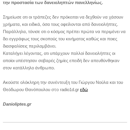
την προστασία των δανειοληπτών πανελληνίως.
Σημείωσε οτι οι τράπεζες δεν πρόκειται να δεχθούν να χάσουν
χρήματα, και ειδικά, όσα τους οφείλονται από δανειολήπτες.
Παράλληλα, τόνισε οτι ο κόσμος πρέπει πρώτα να περιμένει να
δει εγγράφως τους σκοπούς του κινήματος καθώς και ποιες
διασφαλίσεις περιλαμβάνει.
Καταλήγει λέγοντας, οτι υπάρχουν πολλοί δανειολήπτες οι
οποίοι υπέστησαν σοβαρές ζημίες επειδή δεν απευθύνθηκαν
στον κατάλληλο άνθρωπο.
Ακούστε ολόκληρη την συνέντευξη του Γιώργου Νούλα και του
στο
Θεόδωρου Θανόπουλου
radio
1
d
.
gr
εδώ
Danioliptes.gr
2013-