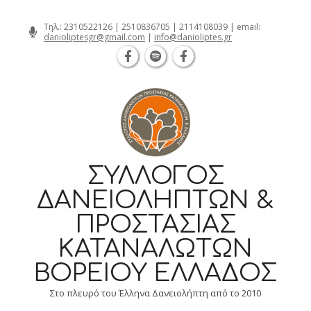
Θεσσαλονίκη Καρατάσου 7, TK 54626 τ
Skip
Τηλ.:
2310522126
|
2510836705
|
2114108039
| email:
danioliptesgr@gmail.com
|
info@danioliptes.gr
to
content
ΣΎΛΛΟΓΟΣ
ΔΑΝΕΙΟΛΗΠΤΏΝ &
ΠΡΟΣΤΑΣΊΑΣ
ΚΑΤΑΝΑΛΩΤΏΝ
ΒΟΡΕΊΟΥ ΕΛΛΆΔΟΣ
Στο πλευρό του Έλληνα Δανειολήπτη από το 2010