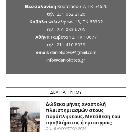
Θεσσαλονίκη
Καρατάσου 7, TK 54626
τηλ.:
231 052 2126
Καβάλα
Φιλελλήνων 13, ΤΚ 65302
τηλ.:
251 083 6705
Αθήνα
Γαμβέτα 12, ΤΚ 10677
τηλ.:
211 410 8039
email:
danioliptes@gmail.com
info@danioliptes.gr
ΔΕΛΤΊΑ ΤΎΠΟΥ
Δώδεκα μήνες αναστολή
πλειστηριασμών στους
πυρόπληκτους. Μετάθεση του
προβλήματος ή εμπαιγμός;
ON:
6 ΑΥΓΟΎΣΤΟΥ 2026