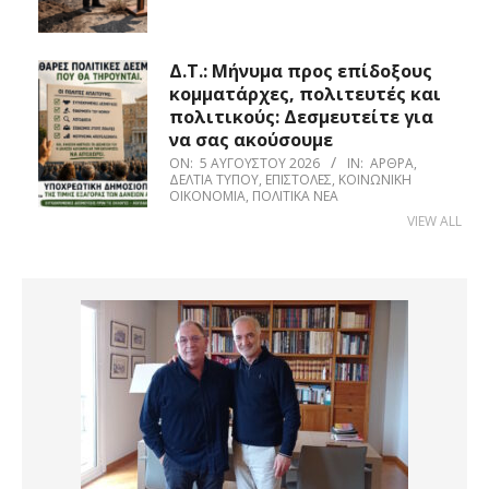
Δ.Τ.: Μήνυμα προς επίδοξους
κομματάρχες, πολιτευτές και
πολιτικούς: Δεσμευτείτε για
να σας ακούσουμε
ON:
5 ΑΥΓΟΎΣΤΟΥ 2026
IN:
ΆΡΘΡΑ
,
ΔΕΛΤΊΑ ΤΎΠΟΥ
,
ΕΠΙΣΤΟΛΈΣ
,
ΚΟΙΝΩΝΙΚΉ
ΟΙΚΟΝΟΜΊΑ
,
ΠΟΛΙΤΙΚΆ ΝΈΑ
VIEW ALL