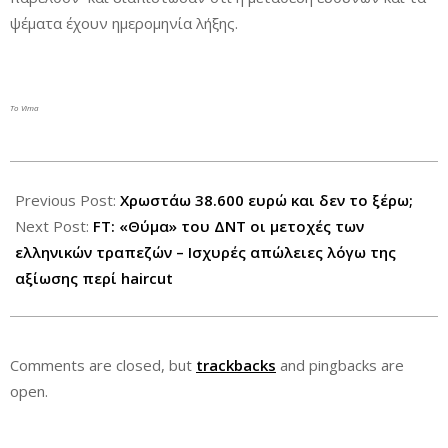
ψέματα έχουν ημερομηνία λήξης.
To Vima
2015-
05-
Previous Post:
Χρωστάω 38.600 ευρώ και δεν το ξέρω;
06
Next Post:
FT: «Θύμα» του ΔΝΤ οι μετοχές των
ελληνικών τραπεζών – Iσχυρές απώλειες λόγω της
αξίωσης περί haircut
Comments are closed, but
trackbacks
and pingbacks are
open.