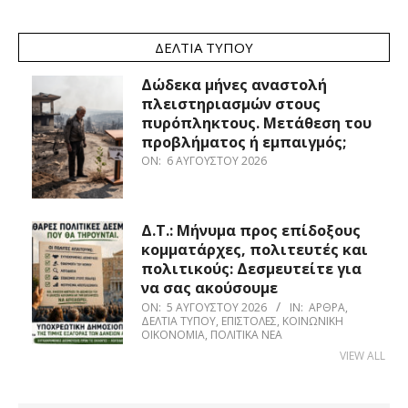
ΔΕΛΤΊΑ ΤΎΠΟΥ
Δώδεκα μήνες αναστολή
πλειστηριασμών στους
πυρόπληκτους. Μετάθεση του
προβλήματος ή εμπαιγμός;
ON:
6 ΑΥΓΟΎΣΤΟΥ 2026
Δ.Τ.: Μήνυμα προς επίδοξους
κομματάρχες, πολιτευτές και
πολιτικούς: Δεσμευτείτε για
να σας ακούσουμε
ON:
5 ΑΥΓΟΎΣΤΟΥ 2026
IN:
ΆΡΘΡΑ
,
ΔΕΛΤΊΑ ΤΎΠΟΥ
,
ΕΠΙΣΤΟΛΈΣ
,
ΚΟΙΝΩΝΙΚΉ
ΟΙΚΟΝΟΜΊΑ
,
ΠΟΛΙΤΙΚΆ ΝΈΑ
VIEW ALL