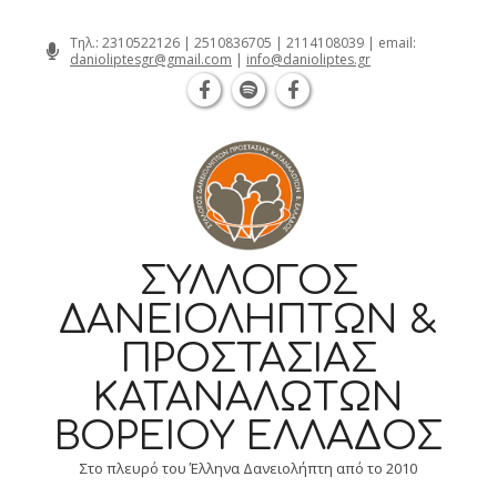
Θεσσαλονίκη Καρατάσου 7, TK 54626 
Skip
Τηλ.:
2310522126
|
2510836705
|
2114108039
| email:
danioliptesgr@gmail.com
|
info@danioliptes.gr
to
content
ΣΎΛΛΟΓΟΣ
ΔΑΝΕΙΟΛΗΠΤΏΝ &
ΠΡΟΣΤΑΣΊΑΣ
ΚΑΤΑΝΑΛΩΤΏΝ
ΒΟΡΕΊΟΥ ΕΛΛΆΔΟΣ
Στο πλευρό του Έλληνα Δανειολήπτη από το 2010