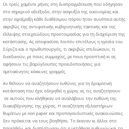
Οι τρείς χαμένοι μήνες στη διαπραγμάτευση που οδήγησαν
στο σημερινό αδιέξοδο, στην ασφυξία της οικονομίας και
στην αφαίμαξη κάθε διαθέσιμου πόρου ήταν συνέπεια αυτής
ακριβώς της αντιφατικής κυβερνητικής τακτικής και της
έλλειψης στοιχειώδους προετοιμασίας για τη διαχείριση της
κατάστασης. Ας αποφασίσει λοιπόν επιτέλους η ηγεσία του
Σύριζα και ο πρωθυπουργός, τι ακριβώς επιδιώκουν, τι
διεκδικούν, με ποιες συμμαχίες, με ποια προοπτική κι ας
αφήσουν τις βαρύγδουπες προειδοποιήσεις για
αμετακίνητες κόκκινες γραμμές.
Αν θέλουν να αναζητήσουν ευθύνες για τη δραματική
κατάσταση που έχει οδηγηθεί η χώρα, ας τις αναζητήσουν
σε αυτούς που κλήθηκαν να αναλάβουν την ευθύνη της
διακυβέρνησης της χώρας. Η αναζήτηση εξιλαστήριων
θυμάτων με non paper και προπαγανδιστικές ανακοινώσεις
δεν πρόκειται να τους βοηθήσει. Το έκαναν κι άλλοι στο
παρελθόν και διαπίστωσαν ότι η μετάθεση ευθυνών και τα