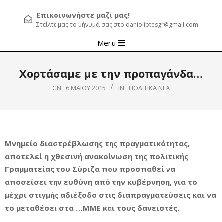
Επικοινωνήστε μαζί μας!
Στείλτε μας το μήνυμά σας στο danioliptesgr@gmail.com
Primary
Menu
Navigation
Menu
Χορτάσαμε με την προπαγάνδα…
ON:
6 ΜΑΪ́ΟΥ 2015
IN:
ΠΟΛΙΤΙΚΆ ΝΈΑ
Μνημείο διαστρέβλωσης της πραγματικότητας,
αποτελεί η χθεσινή ανακοίνωση της πολιτικής
Γραμματείας του Σύριζα που προσπαθεί να
αποσείσει την ευθύνη από την κυβέρνηση, για το
μέχρι στιγμής αδιέξοδο στις διαπραγματεύσεις και να
το μεταθέσει στα …ΜΜΕ και τους δανειστές.