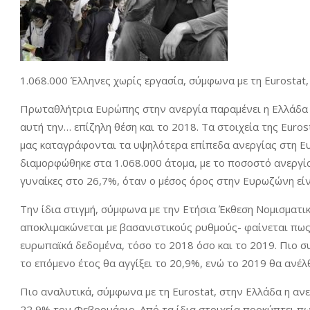
1.068.000 Έλληνες χωρίς εργασία, σύμφωνα με τη Eurostat,
Πρωταθλήτρια Ευρώπης στην ανεργία παραμένει η Ελλάδα κ
αυτή την… επίζηλη θέση και το 2018. Τα στοιχεία της Euro
μας καταγράφονται τα υψηλότερα επίπεδα ανεργίας στη Ε
διαμορφώθηκε στα 1.068.000 άτομα, με το ποσοστό ανεργί
γυναίκες στο 26,7%, όταν ο μέσος όρος στην Ευρωζώνη είν
Την ίδια στιγμή, σύμφωνα με την Ετήσια Έκθεση Νομισματικ
αποκλιμακώνεται με βασανιστικούς ρυθμούς- φαίνεται πως
ευρωπαϊκά δεδομένα, τόσο το 2018 όσο και το 2019. Πιο συ
το επόμενο έτος θα αγγίξει το 20,9%, ενώ το 2019 θα ανέλ
Πιο αναλυτικά, σύμφωνα με τη Eurostat, στην Ελλάδα η α
22,9% τον Φεβρουάριο. Από τα ίδια στοιχεία προκύπτει π