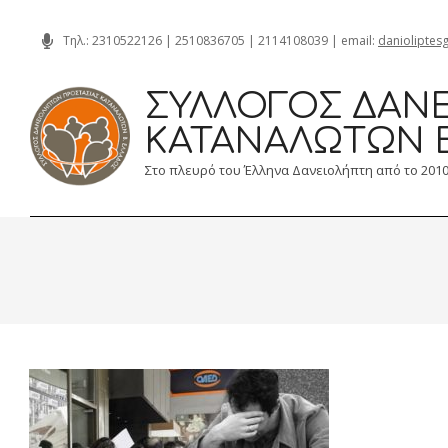
Skip
Τηλ.:
2310522126
|
2510836705
|
2114108039
| email:
danioliptes
to
content
ΣΎΛΛΟΓΟΣ ΔΑΝΕ
ΚΑΤΑΝΑΛΩΤΏΝ 
Στο πλευρό του Έλληνα Δανειολήπτη από το 201