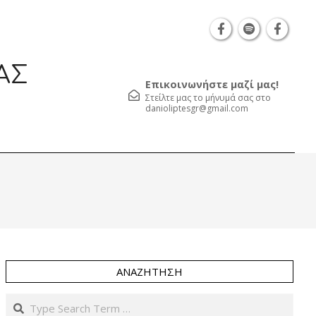
Θεσσαλονίκη Καρατάσου 7, TK 54626 τηλ.: 231 05
ΑΣ
Επικοινωνήστε μαζί μας!
Στείλτε μας το μήνυμά σας στο
danioliptesgr@gmail.com
Prim
Navi
Men
ΑΝΑΖΉΤΗΣΗ
Search