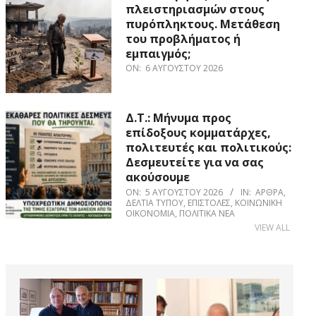
πλειστηριασμών στους
πυρόπληκτους. Μετάθεση
του προβλήματος ή
εμπαιγμός;
ON:
6 ΑΥΓΟΎΣΤΟΥ 2026
Δ.Τ.: Μήνυμα προς
επίδοξους κομματάρχες,
πολιτευτές και πολιτικούς:
Δεσμευτείτε για να σας
ακούσουμε
ON:
5 ΑΥΓΟΎΣΤΟΥ 2026
IN:
ΆΡΘΡΑ
,
ΔΕΛΤΊΑ ΤΎΠΟΥ
,
ΕΠΙΣΤΟΛΈΣ
,
ΚΟΙΝΩΝΙΚΉ
ΟΙΚΟΝΟΜΊΑ
,
ΠΟΛΙΤΙΚΆ ΝΈΑ
VIEW ALL