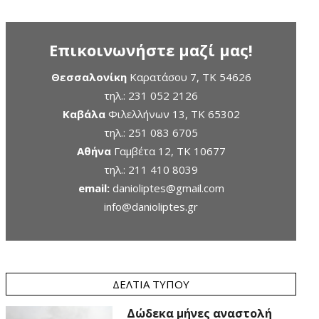
Επικοινωνήστε μαζί μας!
Θεσσαλονίκη
Καρατάσου 7, TK 54626
τηλ.:
231 052 2126
Καβάλα
Φιλελλήνων 13, ΤΚ 65302
τηλ.:
251 083 6705
Αθήνα
Γαμβέτα 12, ΤΚ 10677
τηλ.:
211 410 8039
email:
danioliptes@gmail.com
info@danioliptes.gr
ΔΕΛΤΊΑ ΤΎΠΟΥ
Δώδεκα μήνες αναστολή