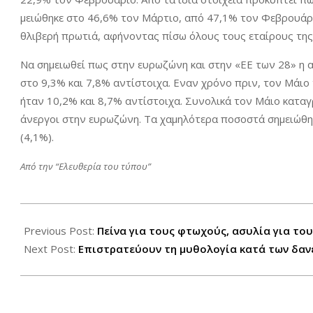
μειώθηκε στο 46,6% τον Μάρτιο, από 47,1% τον Φεβρουάριο
θλιβερή πρωτιά, αφήνοντας πίσω όλους τους εταίρους της. 
Να σημειωθεί πως στην ευρωζώνη και στην «ΕΕ των 28» η α
στο 9,3% και 7,8% αντίστοιχα. Εναν χρόνο πριν, τον Μάιο
ήταν 10,2% και 8,7% αντίστοιχα. Συνολικά τον Μάιο καταγ
άνεργοι στην ευρωζώνη. Τα χαμηλότερα ποσοστά σημειώθηκ
(4,1%).
Από την “Ελευθερία του τύπου”
2017-
07-
Previous Post:
Πείνα για τους φτωχούς, ασυλία για το
04
Next Post:
Επιστρατεύουν τη μυθολογία κατά των δαν