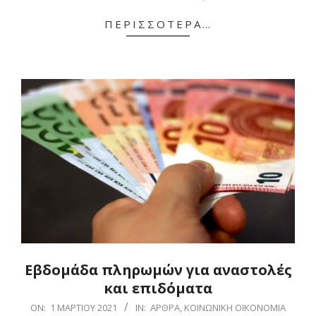
04-
ΠΕΡΙΣΣΌΤΕΡΑ…
02
Εβδομάδα πληρωμών για αναστολές
και επιδόματα
2021-
ON:
1 ΜΑΡΤΊΟΥ 2021
IN:
ΆΡΘΡΑ
,
ΚΟΙΝΩΝΙΚΉ ΟΙΚΟΝΟΜΊΑ