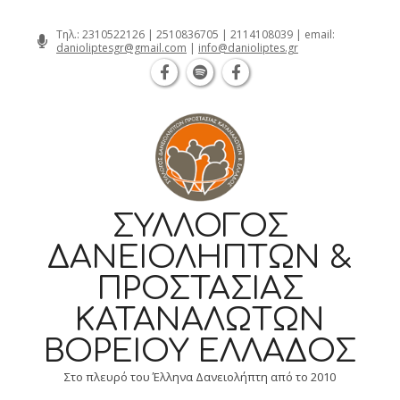
Θεσσαλονίκη Καρατάσου 7, TK 54626 τη
Skip
Τηλ.:
2310522126
|
2510836705
|
2114108039
| email:
danioliptesgr@gmail.com
|
info@danioliptes.gr
to
content
ΣΎΛΛΟΓΟΣ
ΔΑΝΕΙΟΛΗΠΤΏΝ &
ΠΡΟΣΤΑΣΊΑΣ
ΚΑΤΑΝΑΛΩΤΏΝ
ΒΟΡΕΊΟΥ ΕΛΛΆΔΟΣ
Στο πλευρό του Έλληνα Δανειολήπτη από το 2010