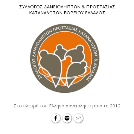
ΣΎΛΛΟΓΟΣ ΔΑΝΕΙΟΛΗΠΤΏΝ & ΠΡΟΣΤΑΣΊΑΣ
ΚΑΤΑΝΑΛΩΤΏΝ ΒΟΡΕΊΟΥ ΕΛΛΆΔΟΣ
Στο πλευρό του Έλληνα Δανειολήπτη από το 2012