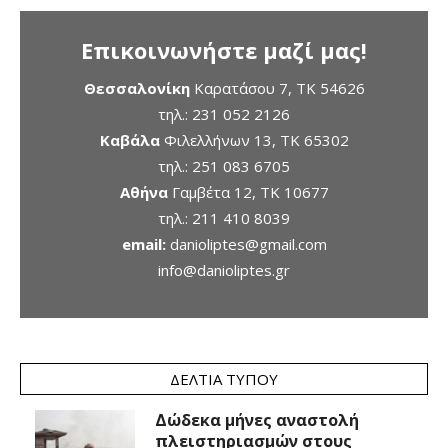
Επικοινωνήστε μαζί μας!
Θεσσαλονίκη
Καρατάσου 7, TK 54626
τηλ.:
231 052 2126
Καβάλα
Φιλελλήνων 13, ΤΚ 65302
τηλ.:
251 083 6705
Αθήνα
Γαμβέτα 12, ΤΚ 10677
τηλ.:
211 410 8039
email:
danioliptes@gmail.com
info@danioliptes.gr
ΔΕΛΤΊΑ ΤΎΠΟΥ
Δώδεκα μήνες αναστολή
πλειστηριασμών στους