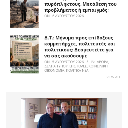
πυρόπληκτους. Μετάθεση του
προβλήματος ή εμπαιγμός;
ON:
6 ΑΥΓΟΎΣΤΟΥ 2026
Δ.Τ.: Μήνυμα προς επίδοξους
κομματάρχες, πολιτευτές και
πολιτικούς: Δεσμευτείτε για
να σας ακούσουμε
ON:
5 ΑΥΓΟΎΣΤΟΥ 2026
IN:
ΆΡΘΡΑ
,
ΔΕΛΤΊΑ ΤΎΠΟΥ
,
ΕΠΙΣΤΟΛΈΣ
,
ΚΟΙΝΩΝΙΚΉ
ΟΙΚΟΝΟΜΊΑ
,
ΠΟΛΙΤΙΚΆ ΝΈΑ
VIEW ALL