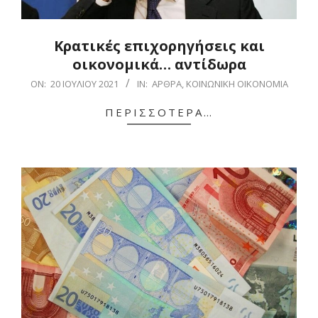
Kρατικές επιχορηγήσεις και
οικονομικά… αντίδωρα
2021-
ON:
20 ΙΟΥΛΊΟΥ 2021
IN:
ΆΡΘΡΑ
,
ΚΟΙΝΩΝΙΚΉ ΟΙΚΟΝΟΜΊΑ
07-
ΠΕΡΙΣΣΌΤΕΡΑ…
20