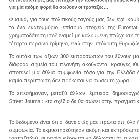
για μία ακόμη φορά θα σωθούν οι τράπεζες…
Φυσικά, για τους πολιτικούς ταγούς μας δεν έχει κα
το ένα εκατομμύριο -επίσημα στοιχεία της Eurostat
χρηματοδότηση ισοδυναμεί με καλυμμένη πτώχευση τη
τέταρτο περσινό τρίμηνο, ενώ στην υπόλοιπη Ευρωζώ
Το αυτάκι των άξιων 300 εκπροσώπων του έθνους μας
διάφορα σημεία του πλανήτη ακούγονται κραυγές ιθυ
αποτελεί μια άθλια συμφωνία τόσο για την Ελλάδα 
καμία περίπτωση δεν πρόκειται να σώσει τη χώρα.
Το επεσήμαναν, μεταξύ άλλων, έμπειροι δημοσιογρά
Street Journal: «το σχέδιο δε θα σώσει στην πραγματι
Το δεδομένο είναι ότι οι δανειστές μας πρώτα απ’ όλα
συμφωνία. Το εκμυστηρεύτηκαν ακόμη και εκπρόσωποι 
τραπεζιτών), οι οποίοι φέρονται να δήλωσαν ότι η χρ