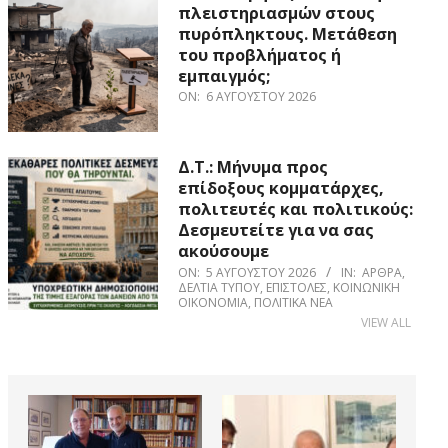
πλειστηριασμών στους
πυρόπληκτους. Μετάθεση
του προβλήματος ή
εμπαιγμός;
ON:
6 ΑΥΓΟΎΣΤΟΥ 2026
Δ.Τ.: Μήνυμα προς
επίδοξους κομματάρχες,
πολιτευτές και πολιτικούς:
Δεσμευτείτε για να σας
ακούσουμε
ON:
5 ΑΥΓΟΎΣΤΟΥ 2026
IN:
ΆΡΘΡΑ
,
ΔΕΛΤΊΑ ΤΎΠΟΥ
,
ΕΠΙΣΤΟΛΈΣ
,
ΚΟΙΝΩΝΙΚΉ
ΟΙΚΟΝΟΜΊΑ
,
ΠΟΛΙΤΙΚΆ ΝΈΑ
VIEW ALL