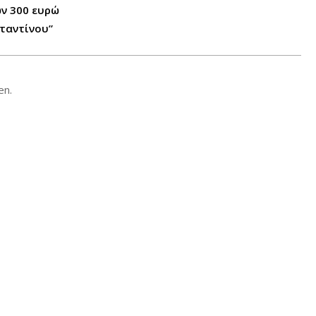
ων 300 ευρώ
ταντίνου”
en.