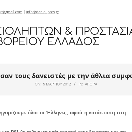
gr@gmail.com
|
info@danioliptes.gr
ΙΟΛΗΠΤΏΝ & ΠΡΟΣΤΑΣΊ
ΒΟΡΕΊΟΥ ΕΛΛΆΔΟΣ
0
σαν τους δανειστές με την άθλια συμφ
ON:
9 ΜΑΡΤΊΟΥ 2012
IN:
ΆΡΘΡΑ
γυρίζουμε όλοι οι Έλληνες, αφού η κατάσταση στη
 το PSI, θα έρθουν τα χρήματα από τους δανειστές μας και