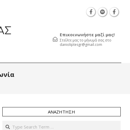
Θεσσαλονίκη Καρατάσου 7, TK 54626 τηλ.: 231 0
ΑΣ
Επικοινωνήστε μαζί μας!
Στείλτε μας το μήνυμά σας στο
danioliptesgr@gmail.com
Prim
ωνία
Navi
Men
ΑΝΑΖΉΤΗΣΗ
Search