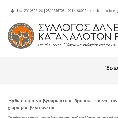
Skip
Τηλ.:
2310522126
|
2510836705
|
2114108039
| email:
danioliptes
to
content
ΣΎΛΛΟΓΟΣ ΔΑΝΕ
ΚΑΤΑΝΑΛΩΤΏΝ 
Στο πλευρό του Έλληνα Δανειολήπτη από το 201
Έσω
Ήρθε η ώρα να βγούμε στους δρόμους και να πανη
χώρα μας βελτιώνεται.
Οι εθνοσωτήρες μας πέτυχαν την πολυπόθητη συμφωνία με