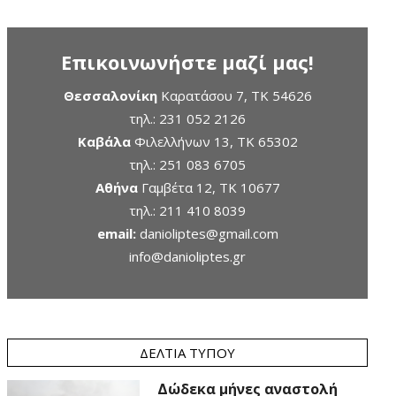
Επικοινωνήστε μαζί μας!
Θεσσαλονίκη
Καρατάσου 7, TK 54626
τηλ.:
231 052 2126
Καβάλα
Φιλελλήνων 13, ΤΚ 65302
τηλ.:
251 083 6705
Αθήνα
Γαμβέτα 12, ΤΚ 10677
τηλ.:
211 410 8039
email:
danioliptes@gmail.com
info@danioliptes.gr
ΔΕΛΤΊΑ ΤΎΠΟΥ
Δώδεκα μήνες αναστολή