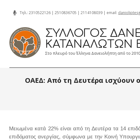
Skip
Τηλ.:
2310522126
|
2510836705
|
2114108039
| email:
danioliptes
to
content
ΣΎΛΛΟΓΟΣ ΔΑΝΕ
ΚΑΤΑΝΑΛΩΤΏΝ 
Στο πλευρό του Έλληνα Δανειολήπτη από το 201
ΟΑΕΔ: Από τη Δευτέρα ισχύουν ο
Μειωμένα κατά 22% είναι από τη Δευτέρα τα 14 επι
επιδόματος ανεργίας, σύμφωνα με την Κοινή Υπουργ