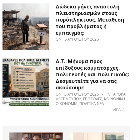
Δώδεκα μήνες αναστολή
πλειστηριασμών στους
πυρόπληκτους. Μετάθεση
του προβλήματος ή
εμπαιγμός;
ON:
6 ΑΥΓΟΎΣΤΟΥ 2026
Δ.Τ.: Μήνυμα προς
επίδοξους κομματάρχες,
πολιτευτές και πολιτικούς:
Δεσμευτείτε για να σας
ακούσουμε
ON:
5 ΑΥΓΟΎΣΤΟΥ 2026
IN:
ΆΡΘΡΑ
,
ΔΕΛΤΊΑ ΤΎΠΟΥ
,
ΕΠΙΣΤΟΛΈΣ
,
ΚΟΙΝΩΝΙΚΉ
ΟΙΚΟΝΟΜΊΑ
,
ΠΟΛΙΤΙΚΆ ΝΈΑ
VIEW ALL