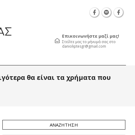
Θεσσαλονίκη Καρατάσου 7, TK 54626 τηλ.: 231 0
ΑΣ
Επικοινωνήστε μαζί μας!
Στείλτε μας το μήνυμά σας στο
danioliptesgr@gmail.com
Prim
ιγότερα θα είναι τα χρήματα που
Navi
Men
ΑΝΑΖΉΤΗΣΗ