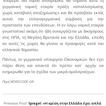
‘κούρεμα’ δια νόμου αναδρομικά, θα σήμαινε κατά τη
γερμανική νομική εταιρία πράξη «απαλλοτρίωσης
χωρίς καταβολή αποζημίωσης» και θα πρόσβαλε εκτός
αυτού την ελληνογερμανική σύμβαση για την
προστασία των επενδύσεων. Η εν λόγω νομική εταιρία
γνωστοποιεί ακόμη ότι ήδη συνεργάζεται με δικηγόρους
στις ΗΠΑ, τη Μεγάλη Βρετανία και την Ελλάδα, επειδή
σε αυτές τις χώρες θα γίνουν οι προσφυγές κατά του
ελληνικού δημοσίου.
Πάντως το γερμανικό υπουργείο Οικονομικών δεν έχει
πάρει θέση και απαντά ότι πρέπει κατ΄ αρχήν να
ενημερωθεί για τα σχέδια των μικρό-ομολογιούχων.
Πηγή:
NEWSCODE
.
GR
2012-
03-
Previous Post:
Spiegel: «Η κρίση στην Ελλάδα έχει απλά