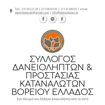
Θεσσαλονίκη Καρατάσου 7, TK 54626 
Skip
Τηλ.:
2310522126
|
2510836705
|
2114108039
| email:
danioliptesgr@gmail.com
|
info@danioliptes.gr
to
content
ΣΎΛΛΟΓΟΣ
ΔΑΝΕΙΟΛΗΠΤΏΝ &
ΠΡΟΣΤΑΣΊΑΣ
ΚΑΤΑΝΑΛΩΤΏΝ
ΒΟΡΕΊΟΥ ΕΛΛΆΔΟΣ
Στο πλευρό του Έλληνα Δανειολήπτη από το 2010