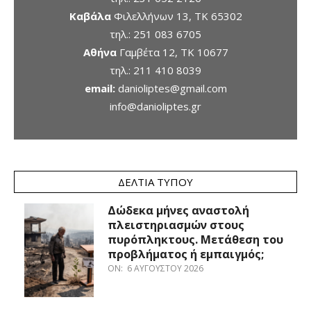
Καβάλα
Φιλελλήνων 13, ΤΚ 65302
τηλ.:
251 083 6705
Αθήνα
Γαμβέτα 12, ΤΚ 10677
τηλ.:
211 410 8039
email:
danioliptes@gmail.com
info@danioliptes.gr
ΔΕΛΤΊΑ ΤΎΠΟΥ
Δώδεκα μήνες αναστολή
πλειστηριασμών στους
πυρόπληκτους. Μετάθεση του
προβλήματος ή εμπαιγμός;
ON:
6 ΑΥΓΟΎΣΤΟΥ 2026