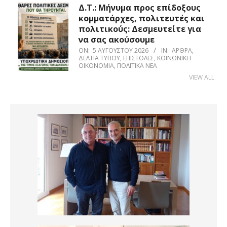
Δ.Τ.: Μήνυμα προς επίδοξους
κομματάρχες, πολιτευτές και
πολιτικούς: Δεσμευτείτε για
να σας ακούσουμε
ON:
5 ΑΥΓΟΎΣΤΟΥ 2026
IN:
ΆΡΘΡΑ
,
ΔΕΛΤΊΑ ΤΎΠΟΥ
,
ΕΠΙΣΤΟΛΈΣ
,
ΚΟΙΝΩΝΙΚΉ
ΟΙΚΟΝΟΜΊΑ
,
ΠΟΛΙΤΙΚΆ ΝΈΑ
VIEW ALL