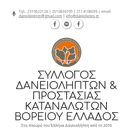
Θεσσαλονίκη Καρατάσου 7, TK 54626 
Skip
Τηλ.:
2310522126
|
2510836705
|
2114108039
| email:
danioliptesgr@gmail.com
|
info@danioliptes.gr
to
content
ΣΎΛΛΟΓΟΣ
ΔΑΝΕΙΟΛΗΠΤΏΝ &
ΠΡΟΣΤΑΣΊΑΣ
ΚΑΤΑΝΑΛΩΤΏΝ
ΒΟΡΕΊΟΥ ΕΛΛΆΔΟΣ
Στο πλευρό του Έλληνα Δανειολήπτη από το 2010