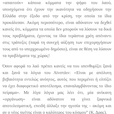
«απαιτούν» κάποια κόμματα την ψήφο του λαού,
υποσχόμενα ότι έχουν την ικανότητα να οδηγήσουν την
Ελλάδα στην έξοδο από την κρίση, την οποία τα ίδια
προκάλεσαν. Ακόμη περισσότερο, είναι αδύνατον να δεχθεί
κανείς ότι, κόμματα τα οποία δεν μπορούν να λύσουν τα δικά
τους προβλήματα, έχοντας τα ίδια τεράστια χρέη απέναντι
στις τράπεζες (παρά τη συνεχή αύξηση των επιχορηγήσεων
τους από το υπερχρεωμένο δημόσιο), είναι σε θέση να λύσουν
τα προβλήματα της χώρας!
Όσον αφορά το λαό πρέπει κανείς να του υπενθυμίζει ξανά
και ξανά τα λόγια του Αϊνστάιν: «Είναι με απόλυτη
βεβαιότητα εντελώς ανόητος, αυτός που περιμένει ή ελπίζει
να έχει διαφορετικό αποτέλεσμα, επαναλαμβάνοντας το ίδιο
πείραμα». Με λίγα λόγια μας λέει ότι, μία ανίκανη
«οργάνωση» είναι αδύνατον να γίνει ξαφνικά
αποτελεσματική, επειδή άλλαξε την ηγεσία της – ακόμη και
αν ο νέος ηγέτης είναι ο καλύτερος του κόσμου” (Κ. Δρας).