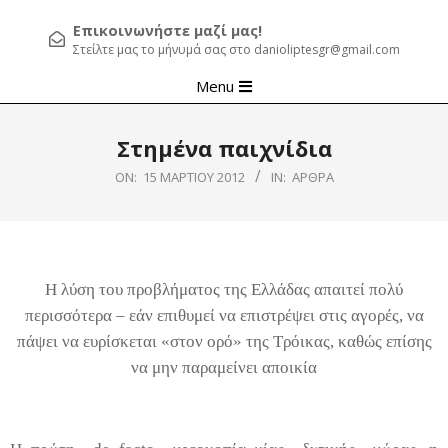
Επικοινωνήστε μαζί μας!
Στείλτε μας το μήνυμά σας στο danioliptesgr@gmail.com
Primary
Menu
Navigation
Menu
Στημένα παιχνίδια
ON:
15 ΜΑΡΤΊΟΥ 2012
IN:
ΆΡΘΡΑ
Η λύση του προβλήματος της Ελλάδας απαιτεί πολύ
περισσότερα – εάν επιθυμεί να επιστρέψει στις αγορές, να
πάψει να ευρίσκεται «στον ορό» της Τρόικας, καθώς επίσης
να μην παραμείνει αποικία