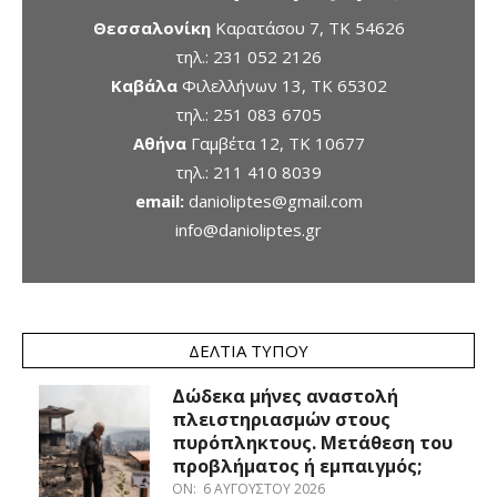
Θεσσαλονίκη
Καρατάσου 7, TK 54626
τηλ.:
231 052 2126
Καβάλα
Φιλελλήνων 13, ΤΚ 65302
τηλ.:
251 083 6705
Αθήνα
Γαμβέτα 12, ΤΚ 10677
τηλ.:
211 410 8039
email:
danioliptes@gmail.com
info@danioliptes.gr
ΔΕΛΤΊΑ ΤΎΠΟΥ
Δώδεκα μήνες αναστολή
πλειστηριασμών στους
πυρόπληκτους. Μετάθεση του
προβλήματος ή εμπαιγμός;
ON:
6 ΑΥΓΟΎΣΤΟΥ 2026