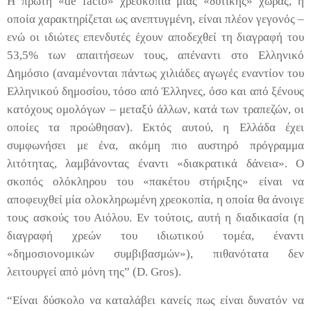
Η πρώτη «
de
facto
» χρεοκοπία μίας «δυτικής» χώρας, η
οποία χαρακτηρίζεται ως ανεπτυγμένη, είναι πλέον γεγονός –
ενώ οι ιδιώτες επενδυτές έχουν αποδεχθεί τη διαγραφή του
53,5% των απαιτήσεων τους, απέναντι στο Ελληνικό
Δημόσιο (αναμένονται πάντως χιλιάδες αγωγές εναντίον του
Ελληνικού δημοσίου, τόσο από Έλληνες, όσο και από ξένους
κατόχους ομολόγων – μεταξύ άλλων, κατά των τραπεζών, οι
οποίες τα προώθησαν). Εκτός αυτού, η Ελλάδα έχει
συμφωνήσει με ένα, ακόμη πιο αυστηρό πρόγραμμα
λιτότητας, λαμβάνοντας έναντι «διακρατικά δάνεια». Ο
σκοπός ολόκληρου του «πακέτου στήριξης» είναι να
αποφευχθεί μία ολοκληρωμένη χρεοκοπία, η οποία θα άνοιγε
τους ασκούς του Αιόλου. Εν τούτοις, αυτή η διαδικασία (η
διαγραφή χρεών του ιδιωτικού τομέα, έναντι
«δημοσιονομικών συμβιβασμών»), πιθανότατα δεν
λειτουργεί από μόνη της” (
D
.
Gros
).
“Είναι δύσκολο να καταλάβει κανείς πως είναι δυνατόν να