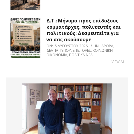
Δ.Τ.: Μήνυμα προς επίδοξους
κομματάρχες, πολιτευτές και
πολιτικούς: Δεσμευτείτε για
να σας ακούσουμε
ON:
5 ΑΥΓΟΎΣΤΟΥ 2026
IN:
ΆΡΘΡΑ
,
ΔΕΛΤΊΑ ΤΎΠΟΥ
,
ΕΠΙΣΤΟΛΈΣ
,
ΚΟΙΝΩΝΙΚΉ
ΟΙΚΟΝΟΜΊΑ
,
ΠΟΛΙΤΙΚΆ ΝΈΑ
VIEW ALL