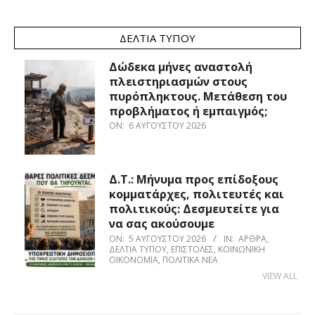
ΔΕΛΤΊΑ ΤΎΠΟΥ
Δώδεκα μήνες αναστολή
πλειστηριασμών στους
πυρόπληκτους. Μετάθεση του
προβλήματος ή εμπαιγμός;
ON:
6 ΑΥΓΟΎΣΤΟΥ 2026
Δ.Τ.: Μήνυμα προς επίδοξους
κομματάρχες, πολιτευτές και
πολιτικούς: Δεσμευτείτε για
να σας ακούσουμε
ON:
5 ΑΥΓΟΎΣΤΟΥ 2026
IN:
ΆΡΘΡΑ
,
ΔΕΛΤΊΑ ΤΎΠΟΥ
,
ΕΠΙΣΤΟΛΈΣ
,
ΚΟΙΝΩΝΙΚΉ
ΟΙΚΟΝΟΜΊΑ
,
ΠΟΛΙΤΙΚΆ ΝΈΑ
VIEW ALL