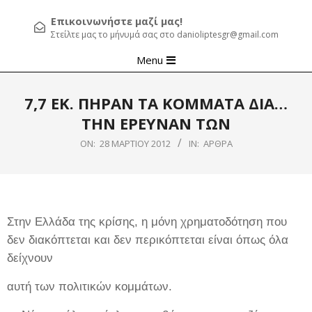
Επικοινωνήστε μαζί μας!
Στείλτε μας το μήνυμά σας στο danioliptesgr@gmail.com
Primary
Menu
Navigation
Menu
7,7 ΕΚ. ΠΗΡΑΝ ΤΑ ΚΟΜΜΑΤΑ ΔΙΑ…
ΤΗΝ ΕΡΕΥΝΑΝ ΤΩΝ
ON:
28 ΜΑΡΤΊΟΥ 2012
IN:
ΆΡΘΡΑ
Στην Ελλάδα της κρίσης, η μόνη χρηματοδότηση που
δεν διακόπτεται και δεν περικόπτεται είναι όπως όλα
δείχνουν
αυτή των πολιτικών κομμάτων.