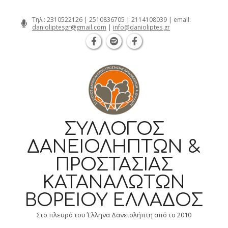
Θεσσαλονίκη Καρατάσου 7, TK 54626 
Skip
Τηλ.:
2310522126
|
2510836705
|
2114108039
| email:
danioliptesgr@gmail.com
|
info@danioliptes.gr
to
content
ΣΎΛΛΟΓΟΣ
ΔΑΝΕΙΟΛΗΠΤΏΝ &
ΠΡΟΣΤΑΣΊΑΣ
ΚΑΤΑΝΑΛΩΤΏΝ
ΒΟΡΕΊΟΥ ΕΛΛΆΔΟΣ
Στο πλευρό του Έλληνα Δανειολήπτη από το 2010