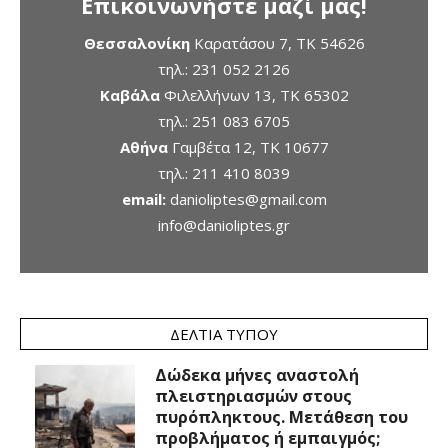
Επικοινωνήστε μαζί μας!
Θεσσαλονίκη
Καρατάσου 7, TK 54626
τηλ.:
231 052 2126
Καβάλα
Φιλελλήνων 13, ΤΚ 65302
τηλ.:
251 083 6705
Αθήνα
Γαμβέτα 12, ΤΚ 10677
τηλ.:
211 410 8039
email:
danioliptes@gmail.com
info@danioliptes.gr
ΔΕΛΤΊΑ ΤΎΠΟΥ
Δώδεκα μήνες αναστολή
πλειστηριασμών στους
πυρόπληκτους. Μετάθεση του
προβλήματος ή εμπαιγμός;