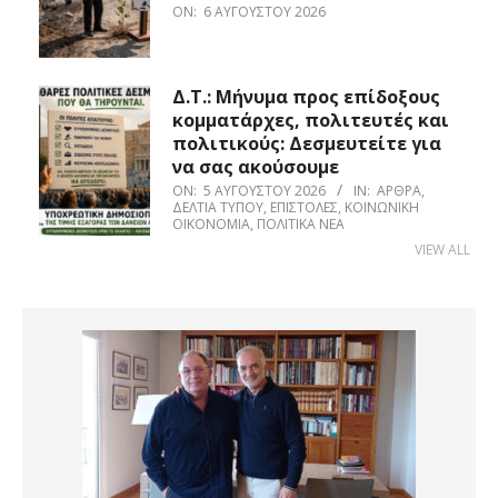
ON:
6 ΑΥΓΟΎΣΤΟΥ 2026
Δ.Τ.: Μήνυμα προς επίδοξους
κομματάρχες, πολιτευτές και
πολιτικούς: Δεσμευτείτε για
να σας ακούσουμε
ON:
5 ΑΥΓΟΎΣΤΟΥ 2026
IN:
ΆΡΘΡΑ
,
ΔΕΛΤΊΑ ΤΎΠΟΥ
,
ΕΠΙΣΤΟΛΈΣ
,
ΚΟΙΝΩΝΙΚΉ
ΟΙΚΟΝΟΜΊΑ
,
ΠΟΛΙΤΙΚΆ ΝΈΑ
VIEW ALL