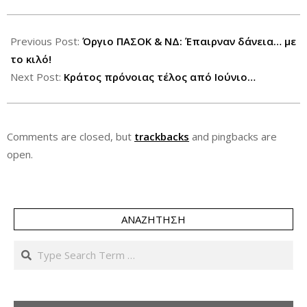
2012-
04-
Previous Post:
Όργιο ΠΑΣΟΚ & ΝΔ: Έπαιρναν δάνεια… με
17
το κιλό!
Next Post:
Κράτος πρόνοιας τέλος από Ιούνιο…
Comments are closed, but
trackbacks
and pingbacks are
open.
ΑΝΑΖΉΤΗΣΗ
Search