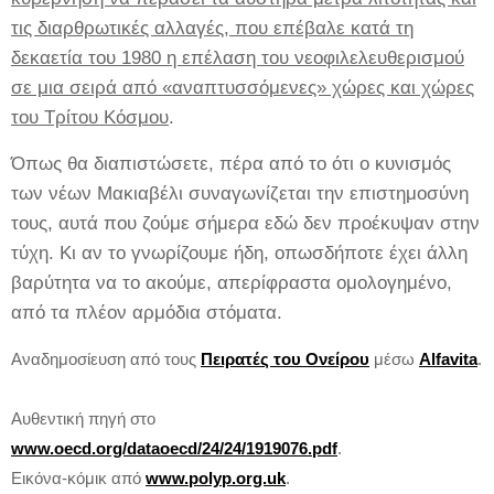
τις διαρθρωτικές αλλαγές, που επέβαλε κατά τη
δεκαετία του 1980 η επέλαση του νεοφιλελευθερισμού
σε μια σειρά από «αναπτυσσόμενες» χώρες και χώρες
του Τρίτου Κόσμου
.
Όπως θα διαπιστώσετε, πέρα από το ότι ο κυνισμός
των νέων Μακιαβέλι συναγωνίζεται την επιστημοσύνη
τους, αυτά που ζούμε σήμερα εδώ δεν προέκυψαν στην
τύχη. Κι αν το γνωρίζουμε ήδη, οπωσδήποτε έχει άλλη
βαρύτητα να το ακούμε, απερίφραστα ομολογημένο,
από τα πλέον αρμόδια στόματα.
Αναδημοσίευση από τους
Πειρατές του Ονείρου
μέσω
Alfavita
.
Αυθεντική πηγή στο
www.oecd.org/dataoecd/24/24/1919076.pdf
.
Εικόνα-κόμικ από
www.polyp.org.uk
.