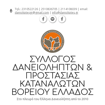
Θεσσαλονίκη Καρατάσου 7, TK 54626 τηλ.: 231
Skip
Τηλ.:
2310522126
|
2510836705
|
2114108039
| email:
danioliptesgr@gmail.com
|
info@danioliptes.gr
to
content
ΣΎΛΛΟΓΟΣ
ΔΑΝΕΙΟΛΗΠΤΏΝ &
ΠΡΟΣΤΑΣΊΑΣ
ΚΑΤΑΝΑΛΩΤΏΝ
ΒΟΡΕΊΟΥ ΕΛΛΆΔΟΣ
Στο πλευρό του Έλληνα Δανειολήπτη από το 2010