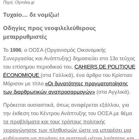
Πηγή:
Olymbia
.
gr
Τυχαίο… δε νομίζω!
Οδηγίες προς νεοφιλελεύθερους
μεταρρυθμιστές
Το
1996
, ο ΟΟΣΑ (Οργανισμός Οικονομικής
Συνεργασίας και Ανάπτυξης) δημοσιεύει στο 13ο τεύχος
του επίσημου περιοδικού του,
CAHIERS DE POLITIQUE
ÉCONOMIQUE
(στα Γαλλικά), ένα άρθρο του Κρίστιαν
Μόρισον με τίτλο
«Οι δυνατότητες πραγματοποίησης
των διαρθρωτικών αναπροσαρμογών»
(στα Αγγλικά).
Πρόκειται ουσιαστικά, όπως αναφέρεται εξάλλου, για
την έκθεση του Κέντρου Ανάπτυξης του ΟΟΣΑ με θέμα
τα προβλήματα και τους τρόπους πολιτικής
χειραγώγησης των πληθυσμών ώστε να μπορέσει μια
κυβέρνηση να περάσει τα αυστηρά μέτρα λιτότητας και