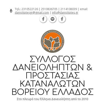
Θεσσαλονίκη Καρατάσου 7, TK 54626 
Skip
Τηλ.:
2310522126
|
2510836705
|
2114108039
| email:
danioliptesgr@gmail.com
|
info@danioliptes.gr
to
content
ΣΎΛΛΟΓΟΣ
ΔΑΝΕΙΟΛΗΠΤΏΝ &
ΠΡΟΣΤΑΣΊΑΣ
ΚΑΤΑΝΑΛΩΤΏΝ
ΒΟΡΕΊΟΥ ΕΛΛΆΔΟΣ
Στο πλευρό του Έλληνα Δανειολήπτη από το 2010