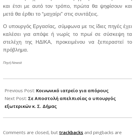
και έτσι με αυτό τον τρόπο, πρώτα θα ψηφίσουν και
μετά θα έρθει το “μαχαίρι” στις συντάξεις.
Ο υπουργός Εργασίας, σύμφωνα με τις ίδιες πηγές έχει
καλέσει για απόψε ή νωρίς το πρωί σε σύσκεψη τα
στελέχη της ΗΔΙΚΑ, προκειμένου να ξεπεραστεί το
πρόβλημα.
Πηγή:
Newsit
2012-
04-
Previous Post:
Κοινωνικό ιατρείο για απόρους
19
Next Post:
Σε Αποστολή απελπισίας ο υπουργός
εξωτερικών κ. Σ. Δήμας
Comments are closed, but
trackbacks
and pingbacks are