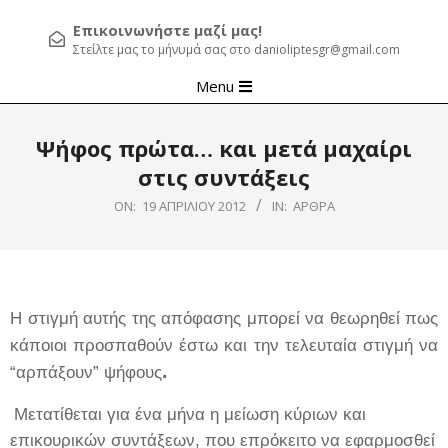
Επικοινωνήστε μαζί μας!
Στείλτε μας το μήνυμά σας στο danioliptesgr@gmail.com
Primary
Menu
Navigation
Menu
Ψήφος πρώτα… και μετά μαχαίρι
στις συντάξεις
ON:
19 ΑΠΡΙΛΊΟΥ 2012
IN:
ΆΡΘΡΑ
Η στιγμή αυτής της απόφασης μπορεί να θεωρηθεί πως
κάποιοι προσπαθούν έστω και την τελευταία στιγμή να
.
“αρπάξουν” ψήφους
Μετατίθεται για ένα μήνα η μείωση κύριων και
επικουρικών συντάξεων, που επρόκειτο να εφαρμοσθεί