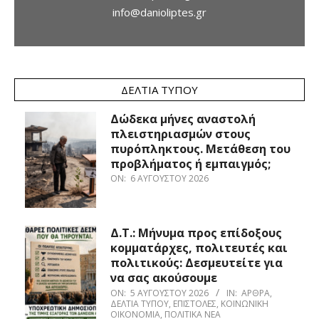
info@danioliptes.gr
ΔΕΛΤΊΑ ΤΎΠΟΥ
Δώδεκα μήνες αναστολή
πλειστηριασμών στους
πυρόπληκτους. Μετάθεση του
προβλήματος ή εμπαιγμός;
ON:
6 ΑΥΓΟΎΣΤΟΥ 2026
Δ.Τ.: Μήνυμα προς επίδοξους
κομματάρχες, πολιτευτές και
πολιτικούς: Δεσμευτείτε για
να σας ακούσουμε
ON:
5 ΑΥΓΟΎΣΤΟΥ 2026
IN:
ΆΡΘΡΑ
,
ΔΕΛΤΊΑ ΤΎΠΟΥ
,
ΕΠΙΣΤΟΛΈΣ
,
ΚΟΙΝΩΝΙΚΉ
ΟΙΚΟΝΟΜΊΑ
,
ΠΟΛΙΤΙΚΆ ΝΈΑ